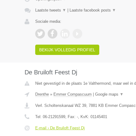
Laatste tweets
▼
|
Laatste facebook posts
▼
Sociale media:
BEKIJK VOLLEDIG PROFIEL
De Bruiloft Feest Dj
Niet gevestigd in de plaats 1e Valthermond, maar wel in d
Drenthe
»
Emmer Compascuum
|
Google maps
▼
Verl. Scholtenskanaal WZ 39
,
7881 KB
Emmer Compasc
Tel:
06-21291599
, Fax:
-
, KvK:
01145401
E-mail › De Bruiloft Feest Dj