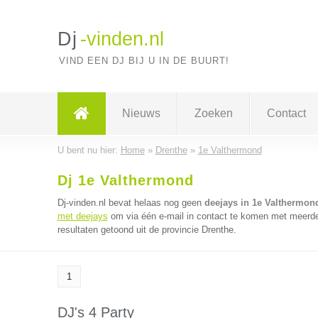
Dj
-vinden.nl
VIND EEN DJ BIJ U IN DE BUURT!
Nieuws
Zoeken
Contact
U bent nu hier:
Home
»
Drenthe
»
1e Valthermond
Dj 1e Valthermond
Dj-vinden.nl bevat helaas nog geen
deejays in 1e Valthermon
met deejays
om via één e-mail in contact te komen met meerder
resultaten getoond uit de provincie Drenthe.
1
DJ's 4 Party