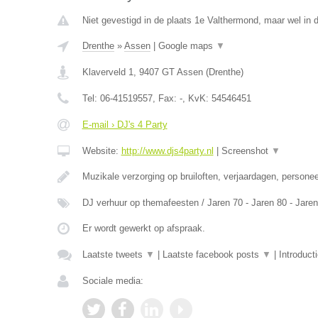
Niet gevestigd in de plaats 1e Valthermond, maar wel in d
Drenthe
»
Assen
|
Google maps
▼
Klaverveld 1
,
9407 GT
Assen
(
Drenthe
)
Tel:
06-41519557
, Fax:
-
, KvK:
54546451
E-mail › DJ's 4 Party
Website:
http://www.djs4party.nl
|
Screenshot
▼
Muzikale verzorging op bruiloften, verjaardagen, personee
DJ verhuur op themafeesten / Jaren 70 - Jaren 80 - Jare
Er wordt gewerkt op afspraak.
Laatste tweets
▼
|
Laatste facebook posts
▼
|
Introduct
Sociale media: