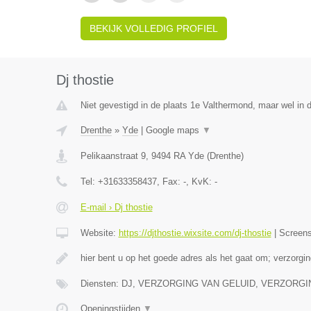
BEKIJK VOLLEDIG PROFIEL
Dj thostie
Niet gevestigd in de plaats 1e Valthermond, maar wel in d
Drenthe
»
Yde
|
Google maps
▼
Pelikaanstraat 9
,
9494 RA
Yde
(
Drenthe
)
Tel:
+31633358437
, Fax:
-
, KvK:
-
E-mail › Dj thostie
Website:
https://djthostie.wixsite.com/dj-thostie
|
Screen
hier bent u op het goede adres als het gaat om; verzorgin
Diensten: DJ, VERZORGING VAN GELUID, VERZORG
Openingstijden
▼