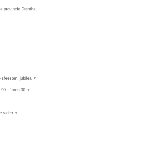
e provincie Drenthe.
lsfeesten, jubilea
▼
n 90 - Jaren 00
▼
ie video
▼