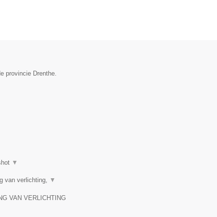
e provincie Drenthe.
shot
▼
g van verlichting,
▼
ING VAN VERLICHTING