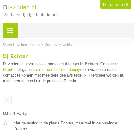
Ik ben een
dj
Dj
-vinden.nl
Vind een dj bij u in de buurt!
U bent nu hier:
Home
»
Drenthe
»
Echten
Dj Echten
Dj-vinden.nl bevat helaas nog geen
deejays in Echten
. Ga naar
dj
Drenthe
of ga naar
direct contact met deejays
om via één e-mail in
contact te komen met meerdere deejays tegelijk. Hieronder worden nu
resultaten getoond uit de provincie Drenthe.
1
DJ's 4 Party
Niet gevestigd in de plaats Echten, maar wel in de provincie
Drenthe.