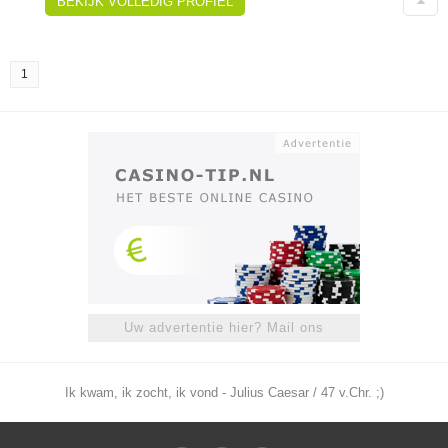
BEKIJK VOLLEDIG PROFIEL
1
Uw advertentie hier? Mail ons
Ik kwam, ik zocht, ik vond - Julius Caesar / 47 v.Chr. ;)