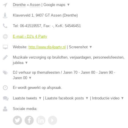
Drenthe
»
Assen
|
Google maps
▼
Klaverveld 1
,
9407 GT
Assen
(
Drenthe
)
Tel:
06-41519557
, Fax:
-
, KvK:
54546451
E-mail › DJ's 4 Party
Website:
http://www.djs4party.nl
|
Screenshot
▼
Muzikale verzorging op bruiloften, verjaardagen, personeelsfeesten,
jubilea
▼
DJ verhuur op themafeesten / Jaren 70 - Jaren 80 - Jaren 90 -
Jaren 00
▼
Er wordt gewerkt op afspraak.
Laatste tweets
▼
|
Laatste facebook posts
▼
|
Introductie video
▼
Sociale media: