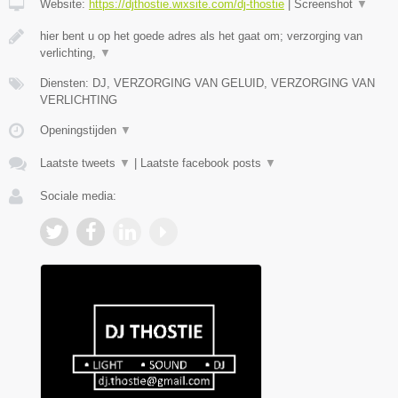
Website:
https://djthostie.wixsite.com/dj-thostie
|
Screenshot
▼
hier bent u op het goede adres als het gaat om; verzorging van
verlichting,
▼
Diensten: DJ, VERZORGING VAN GELUID, VERZORGING VAN
VERLICHTING
Openingstijden
▼
Laatste tweets
▼
|
Laatste facebook posts
▼
Sociale media: