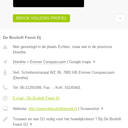
BEKIJK VOLLEDIG PROFIEL
De Bruiloft Feest Dj
Niet gevestigd in de plaats Echten, maar wel in de provincie
Drenthe.
Drenthe
»
Emmer Compascuum
|
Google maps
▼
Verl. Scholtenskanaal WZ 39
,
7881 KB
Emmer Compascuum
(
Drenthe
)
Tel:
06-21291599
, Fax:
-
, KvK:
01145401
E-mail › De Bruiloft Feest Dj
Website:
http://www.debruiloftfeestdj.nl
|
Screenshot
▼
Trouwen en een DJ nodig voor het huwelijksfeest ? Bij De Bruiloft
Feest DJ
▼