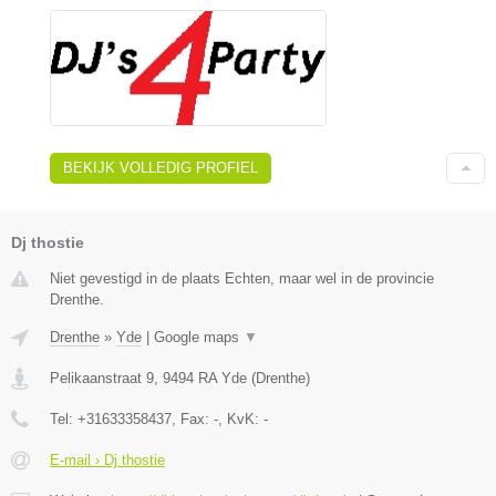
BEKIJK VOLLEDIG PROFIEL
Dj thostie
Niet gevestigd in de plaats Echten, maar wel in de provincie
Drenthe.
Drenthe
»
Yde
|
Google maps
▼
Pelikaanstraat 9
,
9494 RA
Yde
(
Drenthe
)
Tel:
+31633358437
, Fax:
-
, KvK:
-
E-mail › Dj thostie