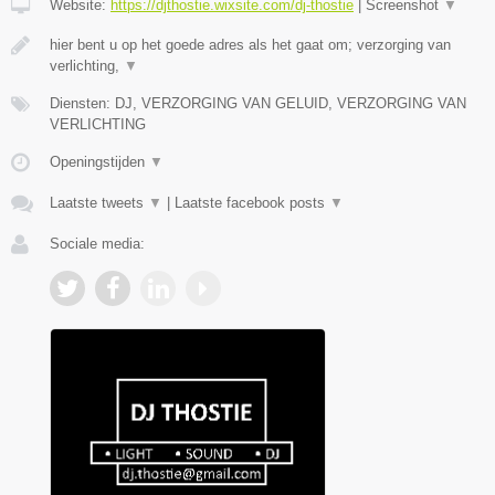
Website:
https://djthostie.wixsite.com/dj-thostie
|
Screenshot
▼
hier bent u op het goede adres als het gaat om; verzorging van
verlichting,
▼
Diensten: DJ, VERZORGING VAN GELUID, VERZORGING VAN
VERLICHTING
Openingstijden
▼
Laatste tweets
▼
|
Laatste facebook posts
▼
Sociale media: