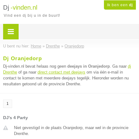
Ik ben een
dj
Dj
-vinden.nl
Vind een dj bij u in de buurt!
U bent nu hier:
Home
»
Drenthe
»
Oranjedorp
Dj Oranjedorp
Dj-vinden.nl bevat helaas nog geen
deejays in Oranjedorp
. Ga naar
dj
Drenthe
of ga naar
direct contact met deejays
om via één e-mail in
contact te komen met meerdere deejays tegelijk. Hieronder worden nu
resultaten getoond uit de provincie Drenthe.
1
DJ's 4 Party
Niet gevestigd in de plaats Oranjedorp, maar wel in de provincie
Drenthe.