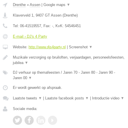
Drenthe
»
Assen
|
Google maps
▼
Klaverveld 1
,
9407 GT
Assen
(
Drenthe
)
Tel:
06-41519557
, Fax:
-
, KvK:
54546451
E-mail › DJ's 4 Party
Website:
http://www.djs4party.nl
|
Screenshot
▼
Muzikale verzorging op bruiloften, verjaardagen, personeelsfeesten,
jubilea
▼
DJ verhuur op themafeesten / Jaren 70 - Jaren 80 - Jaren 90 -
Jaren 00
▼
Er wordt gewerkt op afspraak.
Laatste tweets
▼
|
Laatste facebook posts
▼
|
Introductie video
▼
Sociale media: