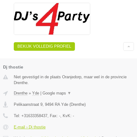
BEKIJK VOLLEDIG PROFIEL
Dj thostie
Niet gevestigd in de plaats Oranjedorp, maar wel in de provincie
Drenthe.
Drenthe
»
Yde
|
Google maps
▼
Pelikaanstraat 9
,
9494 RA
Yde
(
Drenthe
)
Tel:
+31633358437
, Fax:
-
, KvK:
-
E-mail › Dj thostie