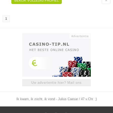
BEKIJK VOLLEDIG PROFIEL
1
Uw advertentie hier? Mail ons
Ik kwam, ik zocht, ik vond - Julius Caesar / 47 v.Chr. ;)