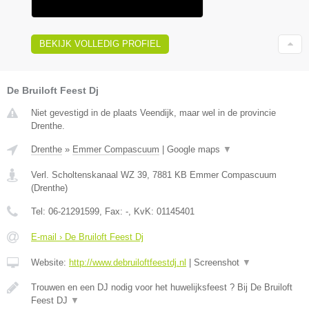
BEKIJK VOLLEDIG PROFIEL
De Bruiloft Feest Dj
Niet gevestigd in de plaats Veendijk, maar wel in de provincie
Drenthe.
Drenthe
»
Emmer Compascuum
|
Google maps
▼
Verl. Scholtenskanaal WZ 39
,
7881 KB
Emmer Compascuum
(
Drenthe
)
Tel:
06-21291599
, Fax:
-
, KvK:
01145401
E-mail › De Bruiloft Feest Dj
Website:
http://www.debruiloftfeestdj.nl
|
Screenshot
▼
Trouwen en een DJ nodig voor het huwelijksfeest ? Bij De Bruiloft
Feest DJ
▼