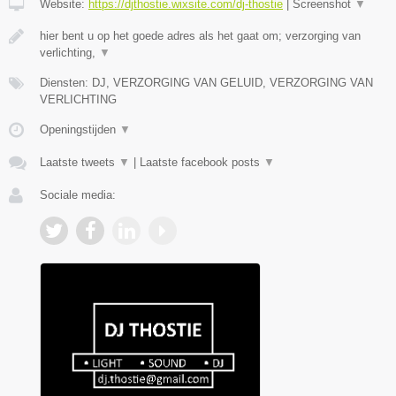
Website:
https://djthostie.wixsite.com/dj-thostie
|
Screenshot
▼
hier bent u op het goede adres als het gaat om; verzorging van
verlichting,
▼
Diensten: DJ, VERZORGING VAN GELUID, VERZORGING VAN
VERLICHTING
Openingstijden
▼
Laatste tweets
▼
|
Laatste facebook posts
▼
Sociale media: