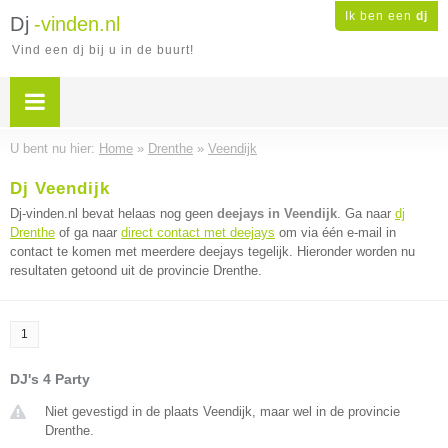
Ik ben een
dj
Dj
-vinden.nl
Vind een dj bij u in de buurt!
U bent nu hier:
Home
»
Drenthe
»
Veendijk
Dj Veendijk
Dj-vinden.nl bevat helaas nog geen
deejays in Veendijk
. Ga naar
dj
Drenthe
of ga naar
direct contact met deejays
om via één e-mail in
contact te komen met meerdere deejays tegelijk. Hieronder worden nu
resultaten getoond uit de provincie Drenthe.
1
DJ's 4 Party
Niet gevestigd in de plaats Veendijk, maar wel in de provincie
Drenthe.