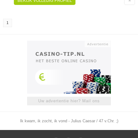
BEKIJK VOLLEDIG PROFIEL
1
Uw advertentie hier? Mail ons
Ik kwam, ik zocht, ik vond - Julius Caesar / 47 v.Chr. ;)