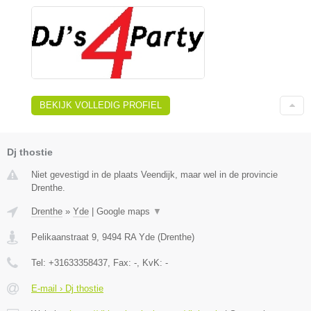
BEKIJK VOLLEDIG PROFIEL
Dj thostie
Niet gevestigd in de plaats Veendijk, maar wel in de provincie
Drenthe.
Drenthe
»
Yde
|
Google maps
▼
Pelikaanstraat 9
,
9494 RA
Yde
(
Drenthe
)
Tel:
+31633358437
, Fax:
-
, KvK:
-
E-mail › Dj thostie