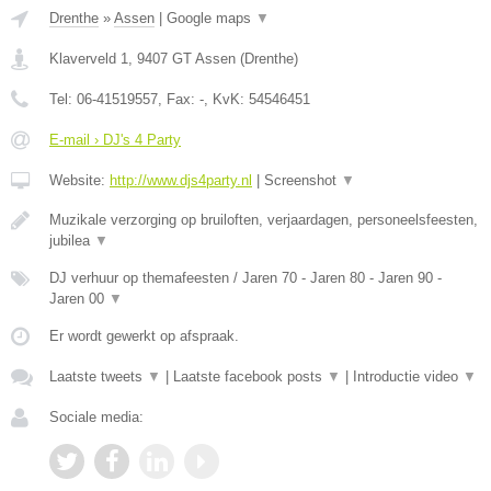
Drenthe
»
Assen
|
Google maps
▼
Klaverveld 1
,
9407 GT
Assen
(
Drenthe
)
Tel:
06-41519557
, Fax:
-
, KvK:
54546451
E-mail › DJ's 4 Party
Website:
http://www.djs4party.nl
|
Screenshot
▼
Muzikale verzorging op bruiloften, verjaardagen, personeelsfeesten,
jubilea
▼
DJ verhuur op themafeesten / Jaren 70 - Jaren 80 - Jaren 90 -
Jaren 00
▼
Er wordt gewerkt op afspraak.
Laatste tweets
▼
|
Laatste facebook posts
▼
|
Introductie video
▼
Sociale media: