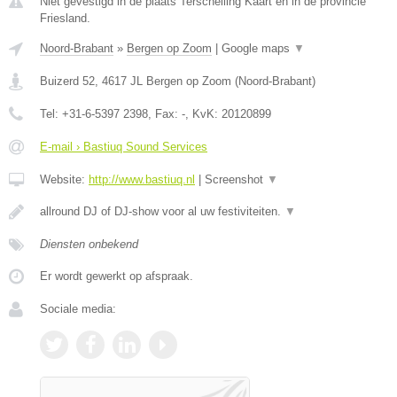
Niet gevestigd in de plaats Terschelling Kaart en in de provincie
Friesland.
Noord-Brabant
»
Bergen op Zoom
|
Google maps
▼
Buizerd 52
,
4617 JL
Bergen op Zoom
(
Noord-Brabant
)
Tel:
+31-6-5397 2398
, Fax:
-
, KvK:
20120899
E-mail › Bastiuq Sound Services
Website:
http://www.bastiuq.nl
|
Screenshot
▼
allround DJ of DJ-show voor al uw festiviteiten.
▼
Diensten onbekend
Er wordt gewerkt op afspraak.
Sociale media: