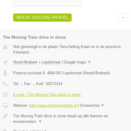
BEKIJK VOLLEDIG PROFIEL
The Moving Train drive in show
Niet gevestigd in de plaats Terschelling Kaart en in de provincie
Friesland.
Noord-Brabant
»
Lepelstraat
|
Google maps
▼
Franciscusstraat 9
,
4664 BG
Lepelstraat
(
Noord-Brabant
)
Tel:
-
, Fax:
-
, KvK:
50272314
E-mail › The Moving Train drive in show
Website:
http://www.themovingtrain.nl
|
Screenshot
▼
The Moving Train drive in show draait op alle feesten en
evenementen.
▼