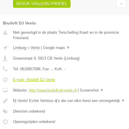
BEKIJK VOLLEDIG PROFIEL
Bruiloft DJ Venlo
Niet gevestigd in de plaats Terschelling Kaart en in de provincie
Friesland.
Limburg
»
Venlo
|
Google maps
▼
Groenstraat 9
,
5913 CB
Venlo
(
Limburg
)
Tel:
0618957098
, Fax:
-
, KvK:
-
E-mail › Bruiloft DJ Venlo
Website:
http://www.bruiloft-dj-venlo.nl
|
Screenshot
▼
Dj Venlo! Echte Venlose dj's die van elke feest een onvergetelijk
▼
Diensten onbekend
Openingstijden onbekend