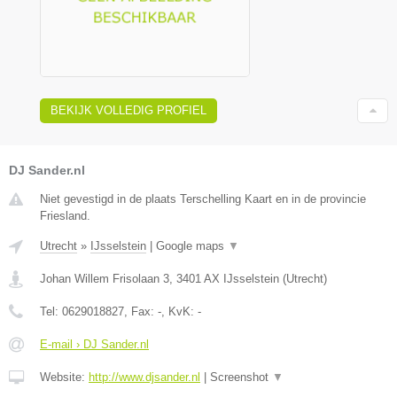
BEKIJK VOLLEDIG PROFIEL
DJ Sander.nl
Niet gevestigd in de plaats Terschelling Kaart en in de provincie
Friesland.
Utrecht
»
IJsselstein
|
Google maps
▼
Johan Willem Frisolaan 3
,
3401 AX
IJsselstein
(
Utrecht
)
Tel:
0629018827
, Fax:
-
, KvK:
-
E-mail › DJ Sander.nl
Website:
http://www.djsander.nl
|
Screenshot
▼