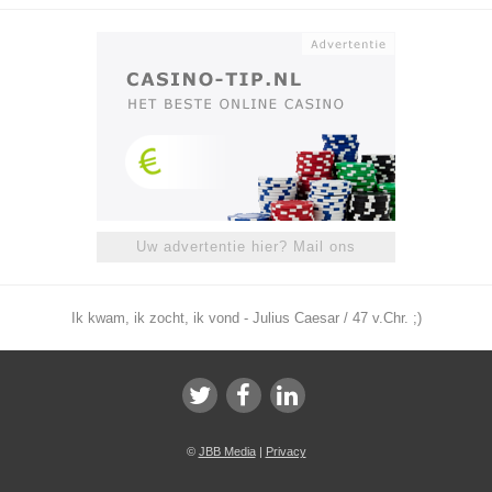
Uw advertentie hier? Mail ons
Ik kwam, ik zocht, ik vond - Julius Caesar / 47 v.Chr. ;)
©
JBB Media
|
Privacy