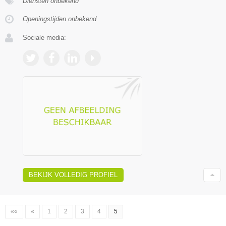
Diensten onbekend
Openingstijden onbekend
Sociale media:
BEKIJK VOLLEDIG PROFIEL
««
«
1
2
3
4
5