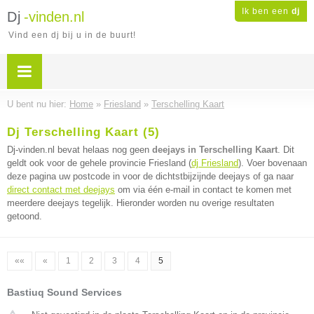
Ik ben een
dj
Dj
-vinden.nl
Vind een dj bij u in de buurt!
U bent nu hier:
Home
»
Friesland
»
Terschelling Kaart
Dj Terschelling Kaart (5)
Dj-vinden.nl bevat helaas nog geen
deejays in Terschelling Kaart
. Dit
geldt ook voor de gehele provincie Friesland (
dj Friesland
). Voer bovenaan
deze pagina uw postcode in voor de dichtstbijzijnde deejays of ga naar
direct contact met deejays
om via één e-mail in contact te komen met
meerdere deejays tegelijk. Hieronder worden nu overige resultaten
getoond.
««
«
1
2
3
4
5
Bastiuq Sound Services