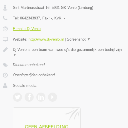
Sint Martinusstraat 16
,
5931 GK
Venlo
(
Limburg
)
Tel:
0642343937
, Fax:
-
, KvK:
-
E-mail › Dj Venlo
Website:
http://www.dj-venlo.nl
|
Screenshot
▼
Dj Venlo is een team van twee dj's die gezamenlijk een bedrijf zijn
▼
Diensten onbekend
Openingstijden onbekend
Sociale media: