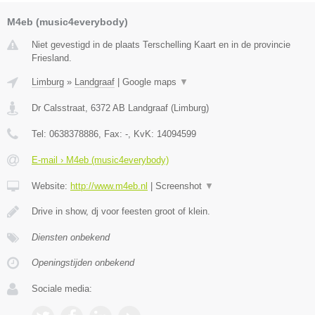
M4eb (music4everybody)
Niet gevestigd in de plaats Terschelling Kaart en in de provincie
Friesland.
Limburg
»
Landgraaf
|
Google maps
▼
Dr Calsstraat
,
6372 AB
Landgraaf
(
Limburg
)
Tel:
0638378886
, Fax:
-
, KvK:
14094599
E-mail › M4eb (music4everybody)
Website:
http://www.m4eb.nl
|
Screenshot
▼
Drive in show, dj voor feesten groot of klein.
Diensten onbekend
Openingstijden onbekend
Sociale media: