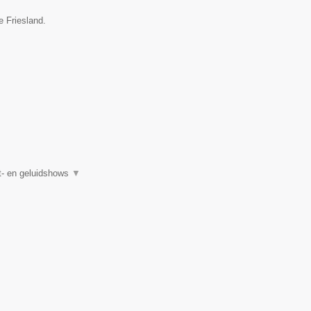
e Friesland.
ht- en geluidshows
▼