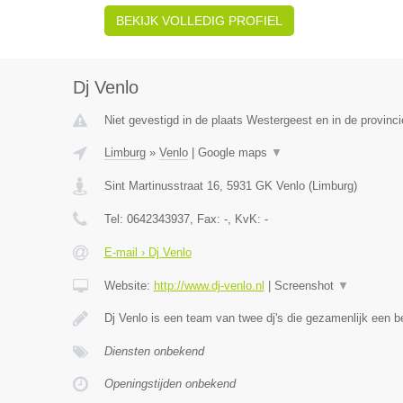
BEKIJK VOLLEDIG PROFIEL
Dj Venlo
Niet gevestigd in de plaats Westergeest en in de provinci
Limburg
»
Venlo
|
Google maps
▼
Sint Martinusstraat 16
,
5931 GK
Venlo
(
Limburg
)
Tel:
0642343937
, Fax:
-
, KvK:
-
E-mail › Dj Venlo
Website:
http://www.dj-venlo.nl
|
Screenshot
▼
Dj Venlo is een team van twee dj's die gezamenlijk een be
Diensten onbekend
Openingstijden onbekend