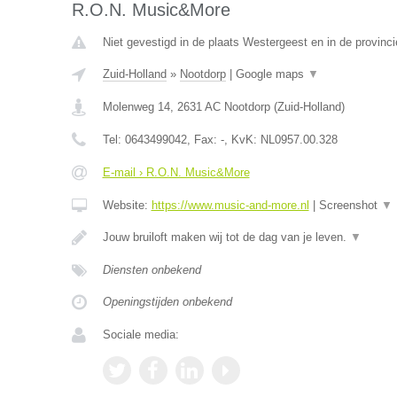
R.O.N. Music&More
Niet gevestigd in de plaats Westergeest en in de provinci
Zuid-Holland
»
Nootdorp
|
Google maps
▼
Molenweg 14
,
2631 AC
Nootdorp
(
Zuid-Holland
)
Tel:
0643499042
, Fax:
-
, KvK:
NL0957.00.328
E-mail › R.O.N. Music&More
Website:
https://www.music-and-more.nl
|
Screenshot
▼
Jouw bruiloft maken wij tot de dag van je leven.
▼
Diensten onbekend
Openingstijden onbekend
Sociale media: