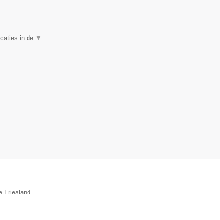
ocaties in de
▼
e Friesland.