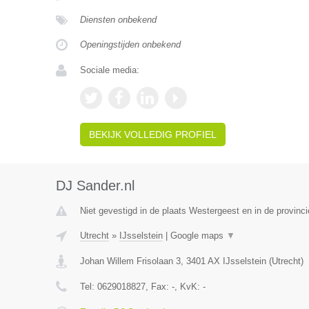
Diensten onbekend
Openingstijden onbekend
Sociale media:
BEKIJK VOLLEDIG PROFIEL
DJ Sander.nl
Niet gevestigd in de plaats Westergeest en in de provinci
Utrecht
»
IJsselstein
|
Google maps
▼
Johan Willem Frisolaan 3
,
3401 AX
IJsselstein
(
Utrecht
)
Tel:
0629018827
, Fax:
-
, KvK:
-