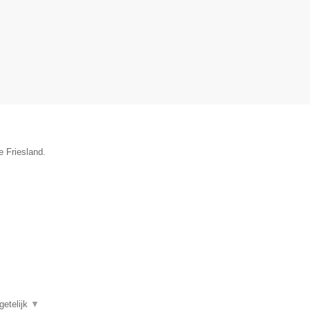
e Friesland.
getelijk
▼