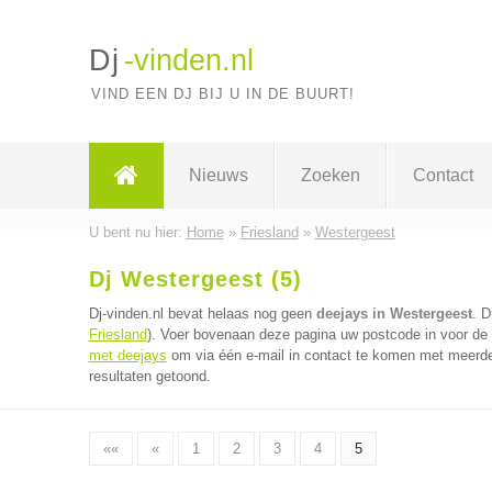
Dj
-vinden.nl
VIND EEN DJ BIJ U IN DE BUURT!
Nieuws
Zoeken
Contact
U bent nu hier:
Home
»
Friesland
»
Westergeest
Dj Westergeest (5)
Dj-vinden.nl bevat helaas nog geen
deejays in Westergeest
. D
Friesland
). Voer bovenaan deze pagina uw postcode in voor de d
met deejays
om via één e-mail in contact te komen met meerder
resultaten getoond.
««
«
1
2
3
4
5