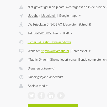
Niet gevestigd in de plaats Westergeest en in de provinci
Utrecht
»
IJsselstein
|
Google maps
▼
JW Frisolaan 3
,
3401 AX
IJsselstein
(
Utrecht
)
Tel:
06-29018827
, Fax:
-
, KvK:
-
E-mail › 4Tastic Drive-in Shows
Website:
http://www.4tastic.nl
|
Screenshot
▼
4Tastic Drive-in Shows levert verschillende complete lic
Diensten onbekend
Openingstijden onbekend
Sociale media: