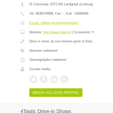
Dr Calsstraat
,
6372 AB
Landgraaf
(
Limburg
)
Tel:
0638378886
, Fax:
-
, KvK:
14094599
E-mail › M4eb (music4everybody)
Website:
http://www.m4eb.nl
|
Screenshot
▼
Drive in show, dj voor feesten groot of klein.
Diensten onbekend
Openingstijden onbekend
Sociale media:
BEKIJK VOLLEDIG PROFIEL
4Tastic Drive-in Shows