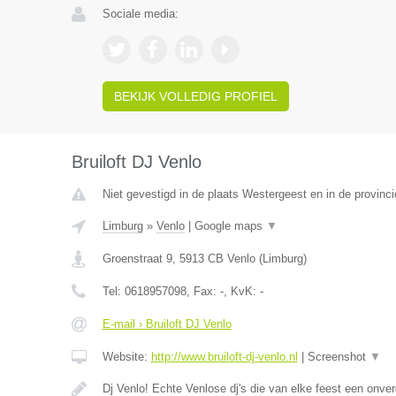
Sociale media:
BEKIJK VOLLEDIG PROFIEL
Bruiloft DJ Venlo
Niet gevestigd in de plaats Westergeest en in de provinci
Limburg
»
Venlo
|
Google maps
▼
Groenstraat 9
,
5913 CB
Venlo
(
Limburg
)
Tel:
0618957098
, Fax:
-
, KvK:
-
E-mail › Bruiloft DJ Venlo
Website:
http://www.bruiloft-dj-venlo.nl
|
Screenshot
▼
Dj Venlo! Echte Venlose dj's die van elke feest een onver