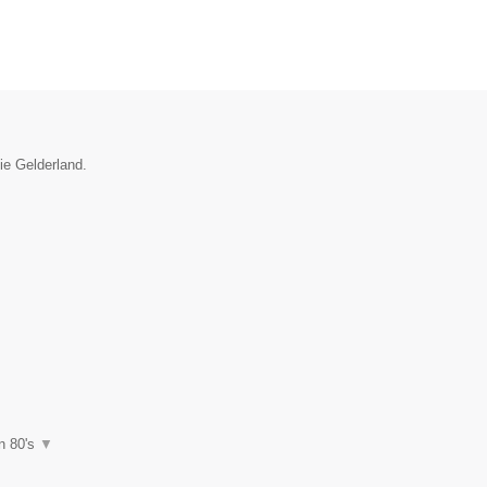
ie Gelderland.
en 80's
▼