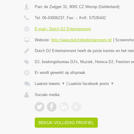
Parc de Zwijger 31
,
8091 CZ
Wezep
(
Gelderland
)
Tel:
06-43006237
, Fax:
-
, KvK:
57535442
E-mail › Dutch DJ Entertainment
Website:
http://www.dutchdjentertainment.nl/
|
Screensho
Dutch DJ Entertainment heeft de juiste kennis en het n
DJ, boekingsbureau DJ's, Muziek, Horeca DJ, Feesten en
Er wordt gewerkt op afspraak.
Laatste tweets
▼
|
Laatste facebook posts
▼
Sociale media:
BEKIJK VOLLEDIG PROFIEL