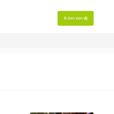
Ik ben een
dj