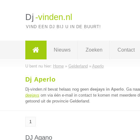
Dj
-vinden.nl
VIND EEN DJ BIJ U IN DE BUURT!
Nieuws
Zoeken
Contact
U bent nu hier:
Home
»
Gelderland
»
Aperlo
Dj Aperlo
Dj-vinden.nl bevat helaas nog geen
deejays in Aperlo
. Ga naa
deejays
om via één e-mail in contact te komen met meerdere dee
getoond uit de provincie Gelderland.
1
DJ Agano