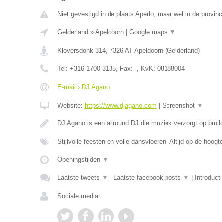
Niet gevestigd in de plaats Aperlo, maar wel in de provinc
Gelderland
»
Apeldoorn
|
Google maps
▼
Kloversdonk 314
,
7326 AT
Apeldoorn
(
Gelderland
)
Tel:
+316 1700 3135
, Fax:
-
, KvK:
08188004
E-mail › DJ Agano
Website:
https://www.djagano.com
|
Screenshot
▼
DJ Agano is een allround DJ die muziek verzorgt op bruil
Stijlvolle feesten en volle dansvloeren, Altijd op de hoog
Openingstijden
▼
Laatste tweets
▼
|
Laatste facebook posts
▼
|
Introduct
Sociale media: