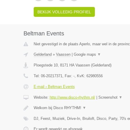
BEKIJK VOLLEDIG PROFIEL
Beltman Events
Niet gevestigd in de plaats Aperlo, maar wel in de provinc
Gelderland
»
Vaassen
|
Google maps
▼
Ploegstede 10
,
8171 HA
Vaassen
(
Gelderland
)
Tel:
06-20217371
, Fax:
-
, KvK:
62980556
E-mail › Beltman Events
Website:
http://www.disco-rhythm.nl/
|
Screenshot
▼
Welkom bij Disco RHYTHM!
▼
DJ, Feest, Muziek, Drive-In, Bruiloft, Disco, Party, 70's 
Er wordt gewerkt op afspraak.