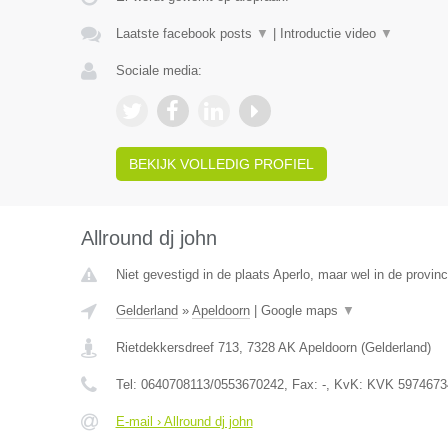
Laatste facebook posts
▼
|
Introductie video
▼
Sociale media:
BEKIJK VOLLEDIG PROFIEL
Allround dj john
Niet gevestigd in de plaats Aperlo, maar wel in de provinc
Gelderland
»
Apeldoorn
|
Google maps
▼
Rietdekkersdreef 713
,
7328 AK
Apeldoorn
(
Gelderland
)
Tel:
0640708113/0553670242
, Fax:
-
, KvK:
KVK 5974673
E-mail › Allround dj john