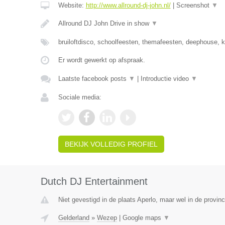
Website:
http://www.allround-dj-john.nl/
|
Screenshot
▼
Allround DJ John Drive in show
▼
bruiloftdisco, schoolfeesten, themafeesten, deephouse,
Er wordt gewerkt op afspraak.
Laatste facebook posts
▼
|
Introductie video
▼
Sociale media:
BEKIJK VOLLEDIG PROFIEL
Dutch DJ Entertainment
Niet gevestigd in de plaats Aperlo, maar wel in de provinc
Gelderland
»
Wezep
|
Google maps
▼