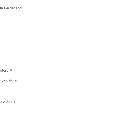
ie Gelderland.
often,
▼
te van de
▼
ie video
▼