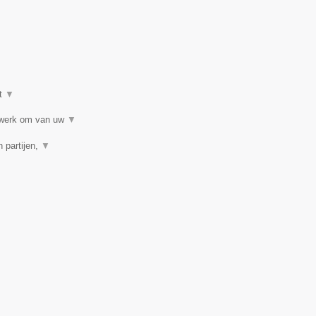
t
▼
etwerk om van uw
▼
 partijen,
▼