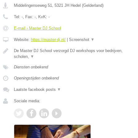
Middelingenseweg 51
,
5321 JH
Hedel
(
Gelderland
)
Tel:
-
, Fax:
-
, KvK:
-
E-mail › Master DJ School
Website:
https://master-dj.nl/
|
Screenshot
▼
De Master DJ School verzorgd DJ workshops voor bedrijven,
scholen,
▼
Diensten onbekend
Openingstijden onbekend
Laatste facebook posts
▼
Sociale media: