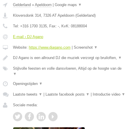
Gelderland
»
Apeldoorn
|
Google maps
▼
Kloversdonk 314
,
7326 AT
Apeldoorn
(
Gelderland
)
Tel:
+316 1700 3135
, Fax:
-
, KvK:
08188004
E-mail › DJ Agano
Website:
https://www.djagano.com
|
Screenshot
▼
DJ Agano is een allround DJ die muziek verzorgt op bruiloften,
▼
Stijlvolle feesten en volle dansvloeren, Altijd op de hoogte van de
▼
Openingstijden
▼
Laatste tweets
▼
|
Laatste facebook posts
▼
|
Introductie video
▼
Sociale media: