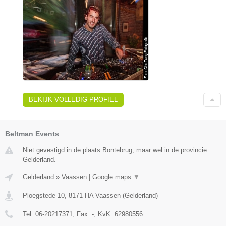
BEKIJK VOLLEDIG PROFIEL
Beltman Events
Niet gevestigd in de plaats Bontebrug, maar wel in de provincie
Gelderland.
Gelderland
»
Vaassen
|
Google maps
▼
Ploegstede 10
,
8171 HA
Vaassen
(
Gelderland
)
Tel:
06-20217371
, Fax:
-
, KvK:
62980556