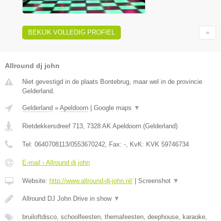
BEKIJK VOLLEDIG PROFIEL
Allround dj john
Niet gevestigd in de plaats Bontebrug, maar wel in de provincie
Gelderland.
Gelderland
»
Apeldoorn
|
Google maps
▼
Rietdekkersdreef 713
,
7328 AK
Apeldoorn
(
Gelderland
)
Tel:
0640708113/0553670242
, Fax:
-
, KvK:
KVK 59746734
E-mail › Allround dj john
Website:
http://www.allround-dj-john.nl/
|
Screenshot
▼
Allround DJ John Drive in show
▼
bruiloftdisco, schoolfeesten, themafeesten, deephouse, karaoke,