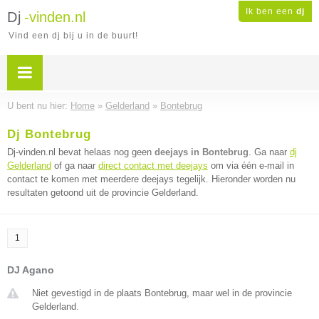
Ik ben een
dj
Dj
-vinden.nl
Vind een dj bij u in de buurt!
U bent nu hier:
Home
»
Gelderland
»
Bontebrug
Dj Bontebrug
Dj-vinden.nl bevat helaas nog geen
deejays in Bontebrug
. Ga naar
dj
Gelderland
of ga naar
direct contact met deejays
om via één e-mail in
contact te komen met meerdere deejays tegelijk. Hieronder worden nu
resultaten getoond uit de provincie Gelderland.
1
DJ Agano
Niet gevestigd in de plaats Bontebrug, maar wel in de provincie
Gelderland.