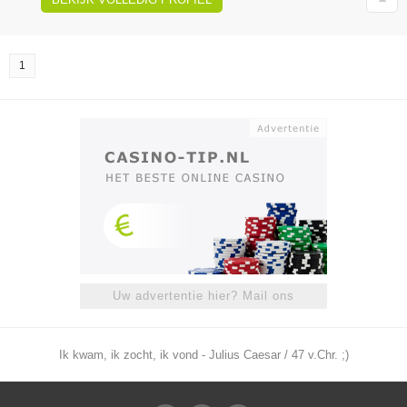
1
Uw advertentie hier? Mail ons
Ik kwam, ik zocht, ik vond - Julius Caesar / 47 v.Chr. ;)