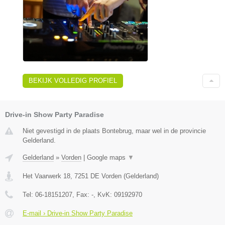
BEKIJK VOLLEDIG PROFIEL
Drive-in Show Party Paradise
Niet gevestigd in de plaats Bontebrug, maar wel in de provincie
Gelderland.
Gelderland
»
Vorden
|
Google maps
▼
Het Vaarwerk 18
,
7251 DE
Vorden
(
Gelderland
)
Tel:
06-18151207
, Fax:
-
, KvK:
09192970
E-mail › Drive-in Show Party Paradise