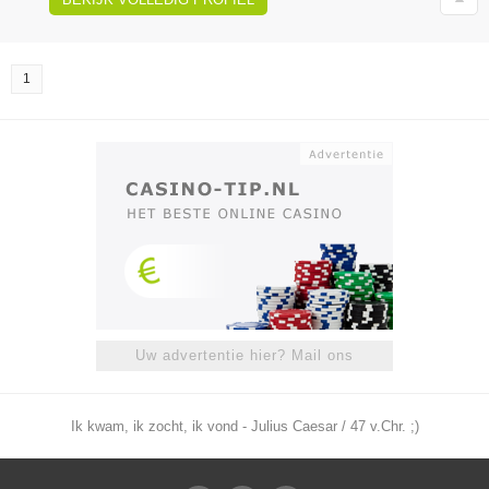
1
Uw advertentie hier? Mail ons
Ik kwam, ik zocht, ik vond - Julius Caesar / 47 v.Chr. ;)