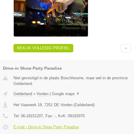
BEKIJK VOLLEDIG PROFIEL
Drive-in Show Party Paradise
Niet gevestigd in de plaats Boschheurne, maar wel in de provincie
Gelderland.
Gelderland
»
Vorden
|
Google maps
▼
Het Vaarwerk 18
,
7251 DE
Vorden
(
Gelderland
)
Tel:
06-18151207
, Fax:
-
, KvK:
09192970
E-mail › Drive-in Show Party Paradise