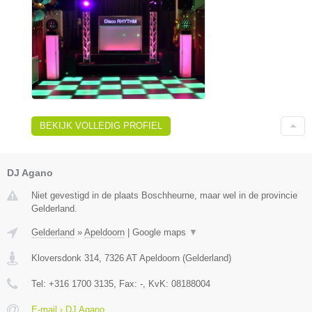
BEKIJK VOLLEDIG PROFIEL
DJ Agano
Niet gevestigd in de plaats Boschheurne, maar wel in de provincie
Gelderland.
Gelderland
»
Apeldoorn
|
Google maps
▼
Kloversdonk 314
,
7326 AT
Apeldoorn
(
Gelderland
)
Tel:
+316 1700 3135
, Fax:
-
, KvK:
08188004
E-mail › DJ Agano