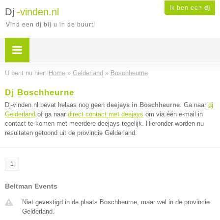
Ik ben een
dj
Dj
-vinden.nl
Vind een dj bij u in de buurt!
U bent nu hier:
Home
»
Gelderland
»
Boschheurne
Dj Boschheurne
Dj-vinden.nl bevat helaas nog geen
deejays in Boschheurne
. Ga naar
dj
Gelderland
of ga naar
direct contact met deejays
om via één e-mail in
contact te komen met meerdere deejays tegelijk. Hieronder worden nu
resultaten getoond uit de provincie Gelderland.
1
Beltman Events
Niet gevestigd in de plaats Boschheurne, maar wel in de provincie
Gelderland.