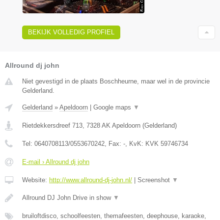
BEKIJK VOLLEDIG PROFIEL
Allround dj john
Niet gevestigd in de plaats Boschheurne, maar wel in de provincie
Gelderland.
Gelderland
»
Apeldoorn
|
Google maps
▼
Rietdekkersdreef 713
,
7328 AK
Apeldoorn
(
Gelderland
)
Tel:
0640708113/0553670242
, Fax:
-
, KvK:
KVK 59746734
E-mail › Allround dj john
Website:
http://www.allround-dj-john.nl/
|
Screenshot
▼
Allround DJ John Drive in show
▼
bruiloftdisco, schoolfeesten, themafeesten, deephouse, karaoke,