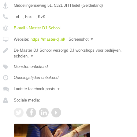
Middelingenseweg 51
,
5321 JH
Hedel
(
Gelderland
)
Tel:
-
, Fax:
-
, KvK:
-
E-mail › Master DJ School
Website:
https://master-dj.nl/
|
Screenshot
▼
De Master DJ School verzorgd DJ workshops voor bedrijven,
scholen,
▼
Diensten onbekend
Openingstijden onbekend
Laatste facebook posts
▼
Sociale media: