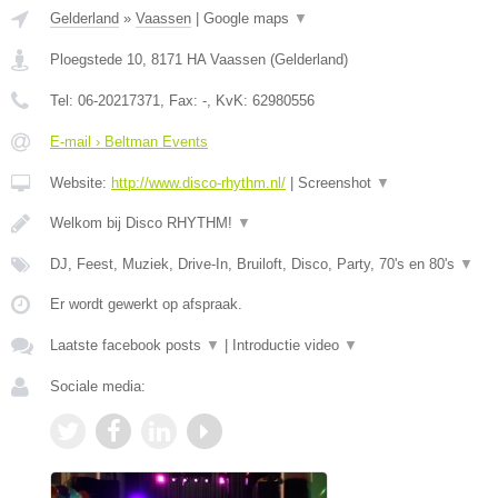
Gelderland
»
Vaassen
|
Google maps
▼
Ploegstede 10
,
8171 HA
Vaassen
(
Gelderland
)
Tel:
06-20217371
, Fax:
-
, KvK:
62980556
E-mail › Beltman Events
Website:
http://www.disco-rhythm.nl/
|
Screenshot
▼
Welkom bij Disco RHYTHM!
▼
DJ, Feest, Muziek, Drive-In, Bruiloft, Disco, Party, 70's en 80's
▼
Er wordt gewerkt op afspraak.
Laatste facebook posts
▼
|
Introductie video
▼
Sociale media: