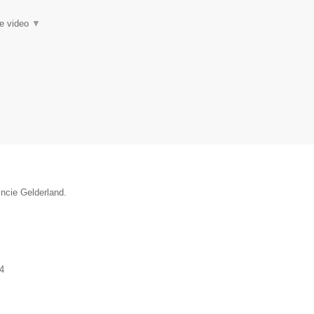
ie video
▼
incie Gelderland.
4