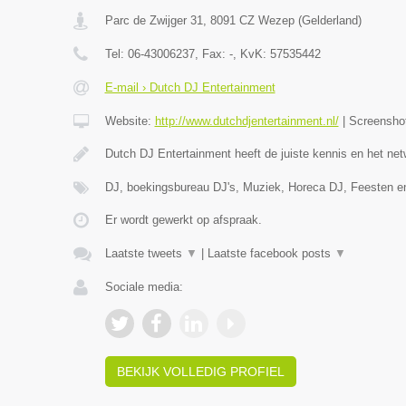
Parc de Zwijger 31
,
8091 CZ
Wezep
(
Gelderland
)
Tel:
06-43006237
, Fax:
-
, KvK:
57535442
E-mail › Dutch DJ Entertainment
Website:
http://www.dutchdjentertainment.nl/
|
Screensho
Dutch DJ Entertainment heeft de juiste kennis en het n
DJ, boekingsbureau DJ's, Muziek, Horeca DJ, Feesten en
Er wordt gewerkt op afspraak.
Laatste tweets
▼
|
Laatste facebook posts
▼
Sociale media:
BEKIJK VOLLEDIG PROFIEL