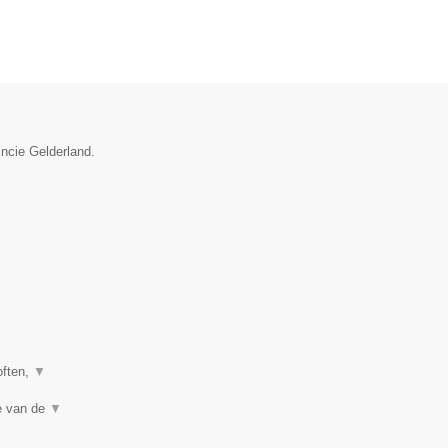
incie Gelderland.
often,
▼
te van de
▼