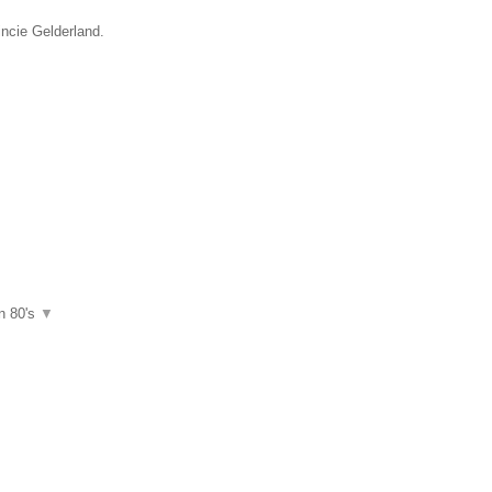
incie Gelderland.
en 80's
▼