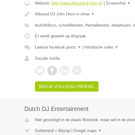
Website:
http://www.allround-dj-john.nl/
|
Screenshot
▼
Allround DJ John Drive in show
▼
bruiloftdisco, schoolfeesten, themafeesten, deephouse,
Er wordt gewerkt op afspraak.
Laatste facebook posts
▼
|
Introductie video
▼
Sociale media:
BEKIJK VOLLEDIG PROFIEL
Dutch DJ Entertainment
Niet gevestigd in de plaats Boshoek, maar wel in de prov
Gelderland
»
Wezep
|
Google maps
▼