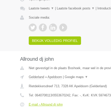
Laatste tweets
▼
|
Laatste facebook posts
▼
|
Introduct
Sociale media:
BEKIJK VOLLEDIG PROFIEL
Allround dj john
Niet gevestigd in de plaats Boshoek, maar wel in de prov
Gelderland
»
Apeldoorn
|
Google maps
▼
Rietdekkersdreef 713
,
7328 AK
Apeldoorn
(
Gelderland
)
Tel:
0640708113/0553670242
, Fax:
-
, KvK:
KVK 5974673
E-mail › Allround dj john