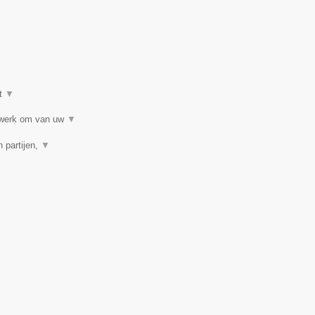
t
▼
etwerk om van uw
▼
 partijen,
▼