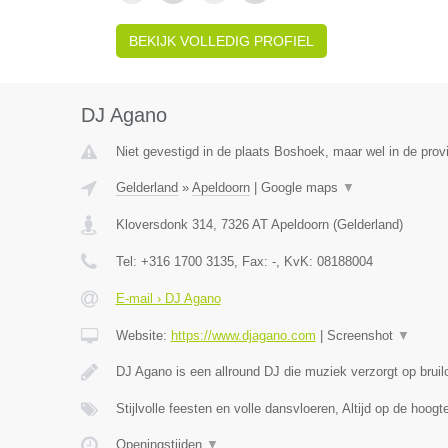
BEKIJK VOLLEDIG PROFIEL
DJ Agano
Niet gevestigd in de plaats Boshoek, maar wel in de prov
Gelderland
»
Apeldoorn
|
Google maps
▼
Kloversdonk 314
,
7326 AT
Apeldoorn
(
Gelderland
)
Tel:
+316 1700 3135
, Fax:
-
, KvK:
08188004
E-mail › DJ Agano
Website:
https://www.djagano.com
|
Screenshot
▼
DJ Agano is een allround DJ die muziek verzorgt op bruil
Stijlvolle feesten en volle dansvloeren, Altijd op de hoog
Openingstijden
▼