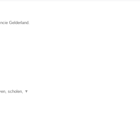
incie Gelderland.
ven, scholen,
▼