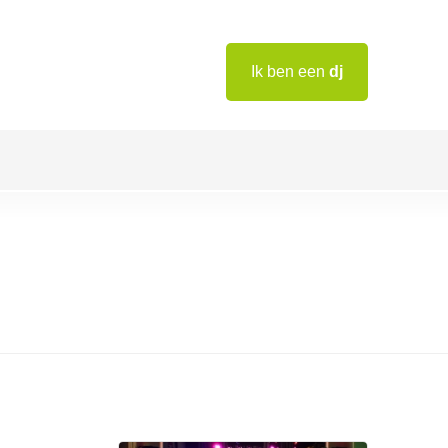
Ik ben een
dj