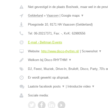
Niet gevestigd in de plaats Boshoek, maar wel in de prov
Gelderland
»
Vaassen
|
Google maps
▼
Ploegstede 10
,
8171 HA
Vaassen
(
Gelderland
)
Tel:
06-20217371
, Fax:
-
, KvK:
62980556
E-mail › Beltman Events
Website:
http://www.disco-rhythm.nl/
|
Screenshot
▼
Welkom bij Disco RHYTHM!
▼
DJ, Feest, Muziek, Drive-In, Bruiloft, Disco, Party, 70's 
Er wordt gewerkt op afspraak.
Laatste facebook posts
▼
|
Introductie video
▼
Sociale media: