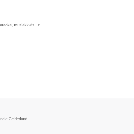
 karaoke, muziekkwis,
▼
incie Gelderland.