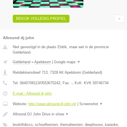
BEKIJK VOLLEDIG PROFIEL
Allround dj john
Niet gevestigd in de plaats Eldrik, maar wel in de provincie
Gelderland.
Gelderland
»
Apeldoorn
|
Google maps
▼
Rietdekkersdreef 713
,
7328 AK
Apeldoorn
(
Gelderland
)
Tel:
0640708113/0553670242
, Fax:
-
, KvK:
KVK 59746734
E-mail › Allround dj john
Website:
http://www.allround-dj-john.nl/
|
Screenshot
▼
Allround DJ John Drive in show
▼
bruiloftdisco, schoolfeesten, themafeesten, deephouse, karaoke,