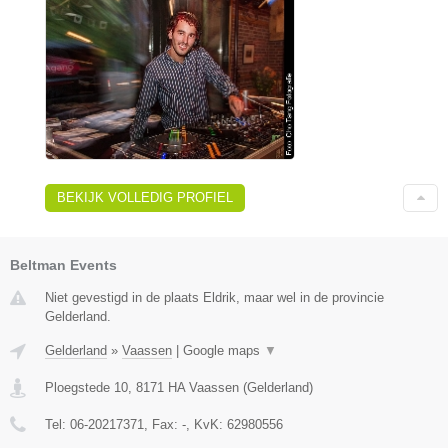
BEKIJK VOLLEDIG PROFIEL
Beltman Events
Niet gevestigd in de plaats Eldrik, maar wel in de provincie
Gelderland.
Gelderland
»
Vaassen
|
Google maps
▼
Ploegstede 10
,
8171 HA
Vaassen
(
Gelderland
)
Tel:
06-20217371
, Fax:
-
, KvK:
62980556