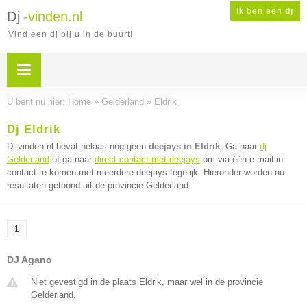
Ik ben een
dj
Dj
-vinden.nl
Vind een dj bij u in de buurt!
U bent nu hier:
Home
»
Gelderland
»
Eldrik
Dj Eldrik
Dj-vinden.nl bevat helaas nog geen
deejays in Eldrik
. Ga naar
dj
Gelderland
of ga naar
direct contact met deejays
om via één e-mail in
contact te komen met meerdere deejays tegelijk. Hieronder worden nu
resultaten getoond uit de provincie Gelderland.
1
DJ Agano
Niet gevestigd in de plaats Eldrik, maar wel in de provincie
Gelderland.