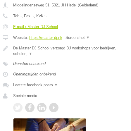
Middelingenseweg 51
,
5321 JH
Hedel
(
Gelderland
)
Tel:
-
, Fax:
-
, KvK:
-
E-mail › Master DJ School
Website:
https://master-dj.nl/
|
Screenshot
▼
De Master DJ School verzorgd DJ workshops voor bedrijven,
scholen,
▼
Diensten onbekend
Openingstijden onbekend
Laatste facebook posts
▼
Sociale media: