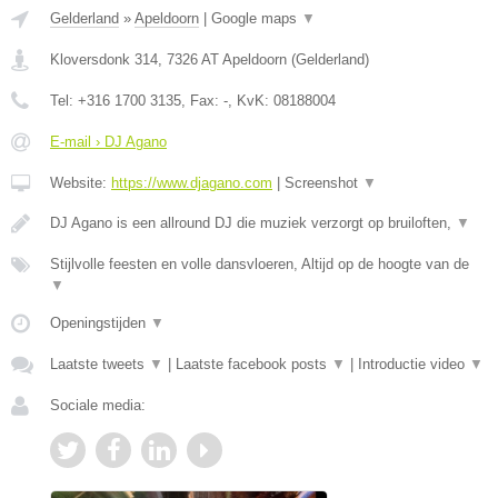
Gelderland
»
Apeldoorn
|
Google maps
▼
Kloversdonk 314
,
7326 AT
Apeldoorn
(
Gelderland
)
Tel:
+316 1700 3135
, Fax:
-
, KvK:
08188004
E-mail › DJ Agano
Website:
https://www.djagano.com
|
Screenshot
▼
DJ Agano is een allround DJ die muziek verzorgt op bruiloften,
▼
Stijlvolle feesten en volle dansvloeren, Altijd op de hoogte van de
▼
Openingstijden
▼
Laatste tweets
▼
|
Laatste facebook posts
▼
|
Introductie video
▼
Sociale media: