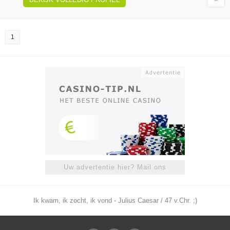
1
Uw advertentie hier? Mail ons
Ik kwam, ik zocht, ik vond - Julius Caesar / 47 v.Chr. ;)