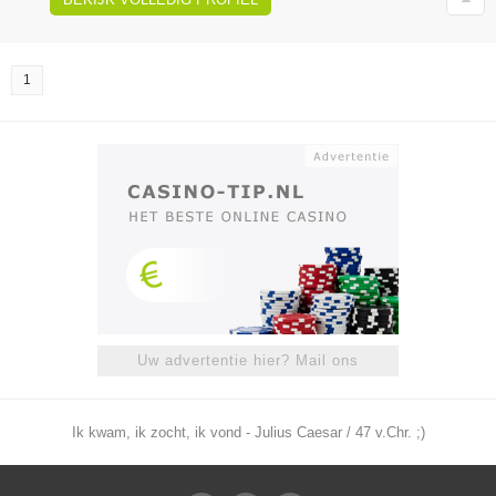
1
Uw advertentie hier? Mail ons
Ik kwam, ik zocht, ik vond - Julius Caesar / 47 v.Chr. ;)