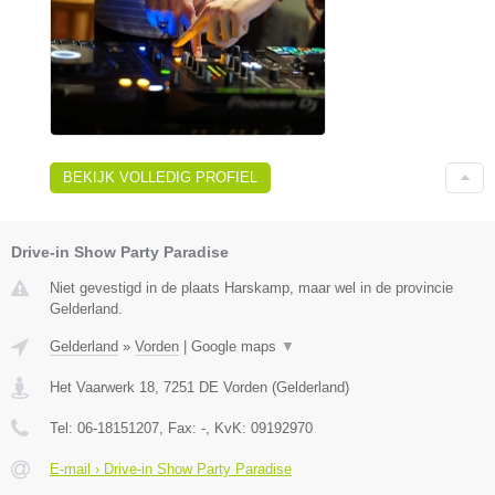
BEKIJK VOLLEDIG PROFIEL
Drive-in Show Party Paradise
Niet gevestigd in de plaats Harskamp, maar wel in de provincie
Gelderland.
Gelderland
»
Vorden
|
Google maps
▼
Het Vaarwerk 18
,
7251 DE
Vorden
(
Gelderland
)
Tel:
06-18151207
, Fax:
-
, KvK:
09192970
E-mail › Drive-in Show Party Paradise