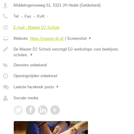
Middelingenseweg 51
,
5321 JH
Hedel
(
Gelderland
)
Tel:
-
, Fax:
-
, KvK:
-
E-mail › Master DJ School
Website:
https://master-dj.nl/
|
Screenshot
▼
De Master DJ School verzorgd DJ workshops voor bedrijven,
scholen,
▼
Diensten onbekend
Openingstijden onbekend
Laatste facebook posts
▼
Sociale media: