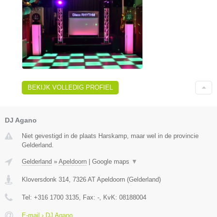
BEKIJK VOLLEDIG PROFIEL
DJ Agano
Niet gevestigd in de plaats Harskamp, maar wel in de provincie
Gelderland.
Gelderland
»
Apeldoorn
|
Google maps
▼
Kloversdonk 314
,
7326 AT
Apeldoorn
(
Gelderland
)
Tel:
+316 1700 3135
, Fax:
-
, KvK:
08188004
E-mail › DJ Agano