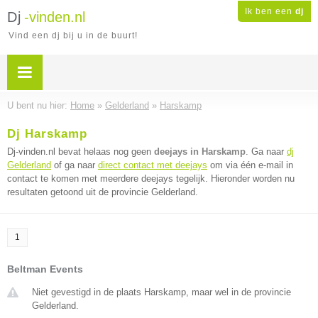
Ik ben een
dj
Dj
-vinden.nl
Vind een dj bij u in de buurt!
U bent nu hier:
Home
»
Gelderland
»
Harskamp
Dj Harskamp
Dj-vinden.nl bevat helaas nog geen
deejays in Harskamp
. Ga naar
dj
Gelderland
of ga naar
direct contact met deejays
om via één e-mail in
contact te komen met meerdere deejays tegelijk. Hieronder worden nu
resultaten getoond uit de provincie Gelderland.
1
Beltman Events
Niet gevestigd in de plaats Harskamp, maar wel in de provincie
Gelderland.