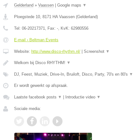
Gelderland
»
Vaassen
|
Google maps
▼
Ploegstede 10
,
8171 HA
Vaassen
(
Gelderland
)
Tel:
06-20217371
, Fax:
-
, KvK:
62980556
E-mail › Beltman Events
Website:
http://www.disco-rhythm.nl/
|
Screenshot
▼
Welkom bij Disco RHYTHM!
▼
DJ, Feest, Muziek, Drive-In, Bruiloft, Disco, Party, 70's en 80's
▼
Er wordt gewerkt op afspraak.
Laatste facebook posts
▼
|
Introductie video
▼
Sociale media: