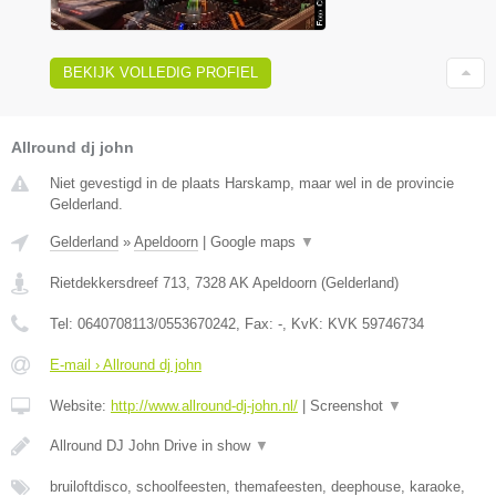
BEKIJK VOLLEDIG PROFIEL
Allround dj john
Niet gevestigd in de plaats Harskamp, maar wel in de provincie
Gelderland.
Gelderland
»
Apeldoorn
|
Google maps
▼
Rietdekkersdreef 713
,
7328 AK
Apeldoorn
(
Gelderland
)
Tel:
0640708113/0553670242
, Fax:
-
, KvK:
KVK 59746734
E-mail › Allround dj john
Website:
http://www.allround-dj-john.nl/
|
Screenshot
▼
Allround DJ John Drive in show
▼
bruiloftdisco, schoolfeesten, themafeesten, deephouse, karaoke,