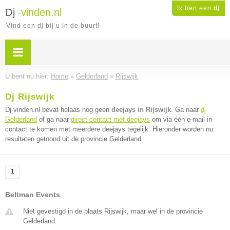
Ik ben een
dj
Dj
-vinden.nl
Vind een dj bij u in de buurt!
U bent nu hier:
Home
»
Gelderland
»
Rijswijk
Dj Rijswijk
Dj-vinden.nl bevat helaas nog geen
deejays in Rijswijk
. Ga naar
dj
Gelderland
of ga naar
direct contact met deejays
om via één e-mail in
contact te komen met meerdere deejays tegelijk. Hieronder worden nu
resultaten getoond uit de provincie Gelderland.
1
Beltman Events
Niet gevestigd in de plaats Rijswijk, maar wel in de provincie
Gelderland.