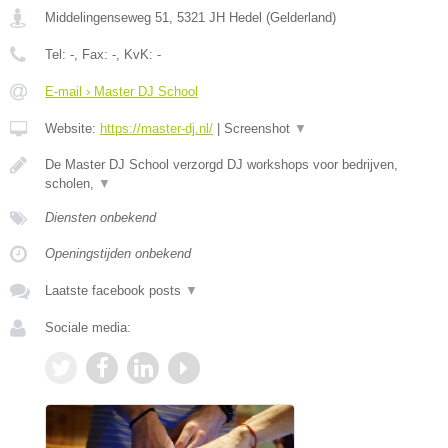
Middelingenseweg 51
,
5321 JH
Hedel
(
Gelderland
)
Tel:
-
, Fax:
-
, KvK:
-
E-mail › Master DJ School
Website:
https://master-dj.nl/
|
Screenshot
▼
De Master DJ School verzorgd DJ workshops voor bedrijven,
scholen,
▼
Diensten onbekend
Openingstijden onbekend
Laatste facebook posts
▼
Sociale media: