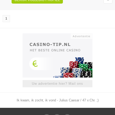
1
Uw advertentie hier? Mail ons
Ik kwam, ik zocht, ik vond - Julius Caesar / 47 v.Chr. ;)