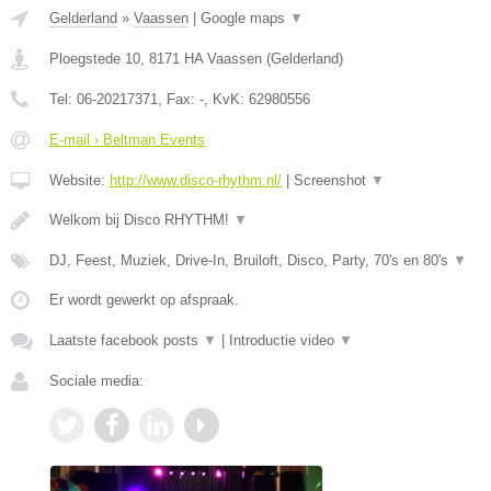
Gelderland
»
Vaassen
|
Google maps
▼
Ploegstede 10
,
8171 HA
Vaassen
(
Gelderland
)
Tel:
06-20217371
, Fax:
-
, KvK:
62980556
E-mail › Beltman Events
Website:
http://www.disco-rhythm.nl/
|
Screenshot
▼
Welkom bij Disco RHYTHM!
▼
DJ, Feest, Muziek, Drive-In, Bruiloft, Disco, Party, 70's en 80's
▼
Er wordt gewerkt op afspraak.
Laatste facebook posts
▼
|
Introductie video
▼
Sociale media: