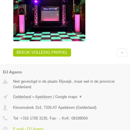
BEKIJK VOLLEDIG PROFIEL
DJ Agano
Niet gevestigd in de plaats Rijswijk, maar wel in de provincie
Gelderland.
Gelderland
»
Apeldoorn
|
Google maps
▼
Kloversdonk 314
,
7326 AT
Apeldoorn
(
Gelderland
)
Tel:
+316 1700 3135
, Fax:
-
, KvK:
08188004
E-mail › DJ Agano