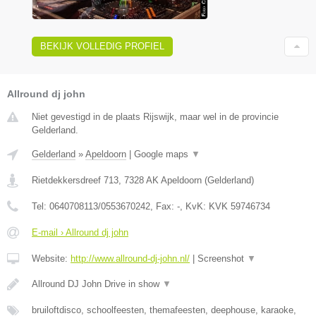
BEKIJK VOLLEDIG PROFIEL
Allround dj john
Niet gevestigd in de plaats Rijswijk, maar wel in de provincie
Gelderland.
Gelderland
»
Apeldoorn
|
Google maps
▼
Rietdekkersdreef 713
,
7328 AK
Apeldoorn
(
Gelderland
)
Tel:
0640708113/0553670242
, Fax:
-
, KvK:
KVK 59746734
E-mail › Allround dj john
Website:
http://www.allround-dj-john.nl/
|
Screenshot
▼
Allround DJ John Drive in show
▼
bruiloftdisco, schoolfeesten, themafeesten, deephouse, karaoke,