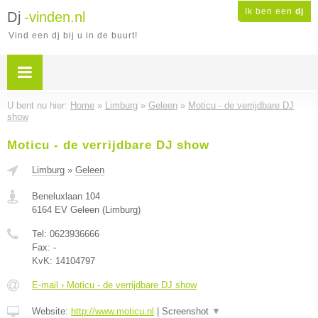
Ik ben een
dj
Dj
-vinden.nl
Vind een dj bij u in de buurt!
U bent nu hier:
Home
»
Limburg
»
Geleen
»
Moticu - de verrijdbare DJ
show
Moticu - de verrijdbare DJ show
Limburg
»
Geleen
Beneluxlaan 104
6164 EV
Geleen
(
Limburg
)
Tel:
0623936666
Fax:
-
KvK:
14104797
E-mail › Moticu - de verrijdbare DJ show
Website:
http://www.moticu.nl
|
Screenshot
▼