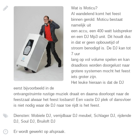
Wat is Moticu?
Al wandelend komt het feest
binnen gerold. Moticu bestaat
namelijk uit
een accu, een 400 watt luidspreker
en een DJ Mp3 unit. Dit houdt dus
in dat er geen opbouwtijd of
stroom benodigd is. De DJ kan tot
7 uur
lang op vol volume spelen en kan
draadloos worden doorgelust naar
grotere systemen mocht het feest
iets groter zijn.
Het leuke hieraan is dat de DJ
eerst bijvoorbeeld in de
ontvangstruimte rustige muziek draait en daarna doorloopt naar de
feestzaal alwaar het feest losbarst! Een vaste DJ plek of dansvloer
is niet nodig waar de DJ naar toe rijdt is het feest.
Diensten: Mobiele DJ, verrijdbaar DJ meubel, Schlager DJ, rijdende
DJ, Soul DJ, Bruiloft DJ
Er wordt gewerkt op afspraak.