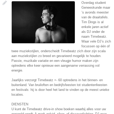
Overdag student
Geneeskunde maar
’s avonds meester
van de draaitafels.
Tim Dings is al
enkele jaren actief
als DJ onder de
naam Timebeatz.
Waar vele DJ’s zich
focussen op één of
twee muziekstijlen, onderscheidt Timebeatz zich door zijn scala
aan muziekstijlen zo breed en gevarieerd mogelijk te houden.
Passie, muzikale variatie en een vleugje humor maken zijn
optredens elke keer opnieuw een aangename verrassing vol
energie.
Jaarlijks verzorgt Timebeatz +- 60 optredens in het binnen- en
buitenland. Van bruiloften en bedrijfsfeesten tot studentenfeesten
en festivals: hij is door heel het land te vinden op de meest unieke
locaties.
DIENSTEN
U kunt de Timebeatz drive-in show boeken waarbij alles voor uw
geregeld wordt: A-merk geluid, sfeer- of discoverlichting, DJ-gear,