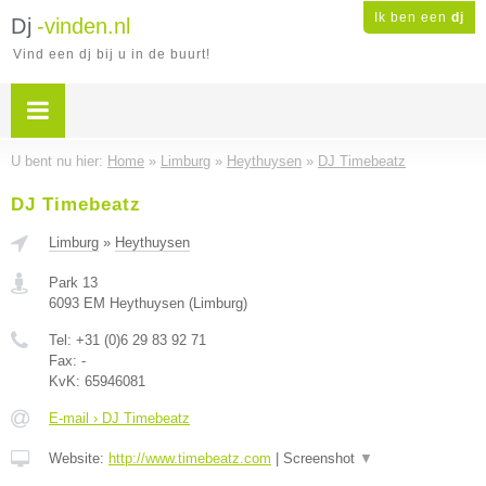
Ik ben een
dj
Dj
-vinden.nl
Vind een dj bij u in de buurt!
U bent nu hier:
Home
»
Limburg
»
Heythuysen
»
DJ Timebeatz
DJ Timebeatz
Limburg
»
Heythuysen
Park 13
6093 EM
Heythuysen
(
Limburg
)
Tel:
+31 (0)6 29 83 92 71
Fax:
-
KvK:
65946081
E-mail › DJ Timebeatz
Website:
http://www.timebeatz.com
|
Screenshot
▼