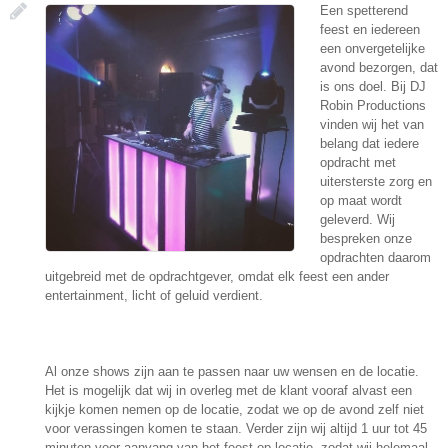
Een spetterend
feest en iedereen
een onvergetelijke
avond bezorgen, dat
is ons doel. Bij DJ
Robin Productions
vinden wij het van
belang dat iedere
opdracht met
uitersterste zorg en
op maat wordt
geleverd. Wij
bespreken onze
opdrachten daarom
uitgebreid met de opdrachtgever, omdat elk feest een ander
entertainment, licht of geluid verdient.
Al onze shows zijn aan te passen naar uw wensen en de locatie.
Het is mogelijk dat wij in overleg met de klant vooraf alvast een
kijkje komen nemen op de locatie, zodat we op de avond zelf niet
voor verassingen komen te staan. Verder zijn wij altijd 1 uur tot 45
minuten voor aanvang van het feest op locatie, zodat wij helemaal