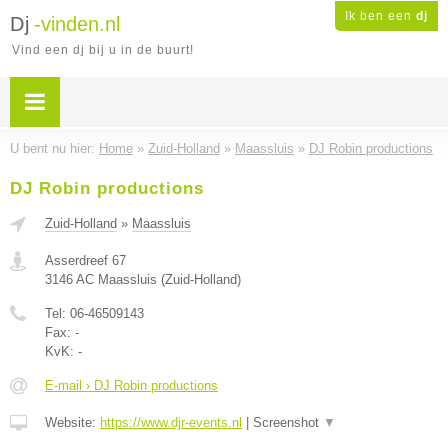
Ik ben een
dj
Dj
-vinden.nl
Vind een dj bij u in de buurt!
U bent nu hier:
Home
»
Zuid-Holland
»
Maassluis
»
DJ Robin productions
DJ Robin productions
Zuid-Holland
»
Maassluis
Asserdreef 67
3146 AC
Maassluis
(
Zuid-Holland
)
Tel:
06-46509143
Fax:
-
KvK:
-
E-mail › DJ Robin productions
Website:
https://www.djr-events.nl
|
Screenshot
▼