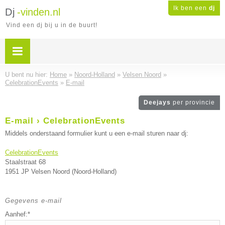
Ik ben een
dj
Dj
-vinden.nl
Vind een dj bij u in de buurt!
U bent nu hier:
Home
»
Noord-Holland
»
Velsen Noord
»
CelebrationEvents
»
E-mail
Deejays
per provincie
E-mail › CelebrationEvents
Middels onderstaand formulier kunt u een e-mail sturen naar dj:
CelebrationEvents
Staalstraat 68
1951 JP Velsen Noord (Noord-Holland)
Gegevens e-mail
Aanhef:*