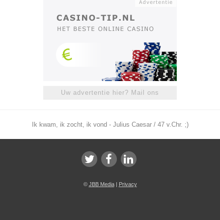
Uw advertentie hier? Mail ons
Ik kwam, ik zocht, ik vond - Julius Caesar / 47 v.Chr. ;)
©
JBB Media
|
Privacy