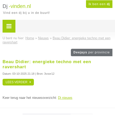
Ik ben een
dj
Dj
-vinden.nl
Vind een dj bij u in de buurt!
U bent nu hier:
Home
»
Nieuws
»
Beau Didier: energieke techno met een
ravershart
Deejays
per provincie
Beau Didier: energieke techno met een
ravershart
Datum:
03-10-2025 21:18
| Bron: 3voor12
LEES VERDER
Keer terug naar het nieuwsoverzicht:
Dj nieuws