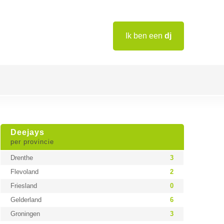
Ik ben een
dj
Deejays
per provincie
Drenthe
3
Flevoland
2
Friesland
0
Gelderland
6
Groningen
3