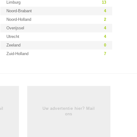
Limburg
13
Noord-Brabant
4
Noord-Holland
2
Overijssel
4
Utrecht
4
Zeeland
0
Zuid-Holland
7
il
Uw advertentie hier? Mail
ons