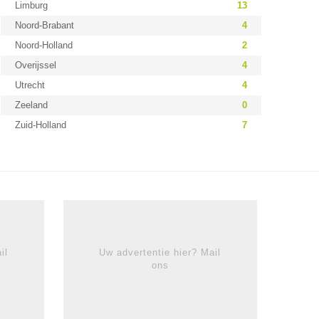
Limburg
13
Noord-Brabant
4
Noord-Holland
2
Overijssel
4
Utrecht
4
Zeeland
0
Zuid-Holland
7
il
Uw advertentie hier? Mail
ons