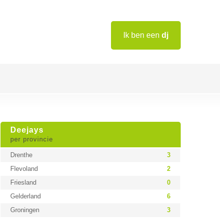
Ik ben een
dj
Deejays
per provincie
Drenthe
3
Flevoland
2
Friesland
0
Gelderland
6
Groningen
3