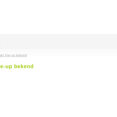
kt line-up bekend
ne-up bekend