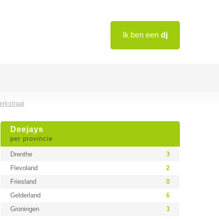
Ik ben een
dj
rkstraat
Deejays
per provincie
Drenthe
3
Flevoland
2
Friesland
0
Gelderland
6
Groningen
3