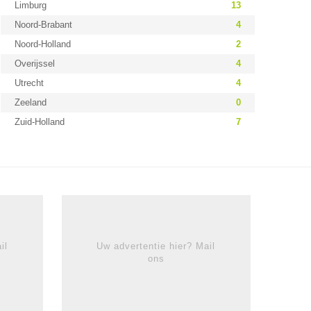
Limburg
13
Noord-Brabant
4
Noord-Holland
2
Overijssel
4
Utrecht
4
Zeeland
0
Zuid-Holland
7
il
Uw advertentie hier? Mail
ons