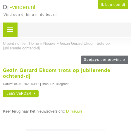
Ik ben een
dj
Dj
-vinden.nl
Vind een dj bij u in de buurt!
U bent nu hier:
Home
»
Nieuws
»
Gezin Gerard Ekdom trots op
jubilerende ochtend-dj
Deejays
per provincie
Gezin Gerard Ekdom trots op jubilerende
ochtend-dj
Datum:
04-10-2025 03:12
| Bron: De Telegraaf
LEES VERDER
Keer terug naar het nieuwsoverzicht:
Dj nieuws