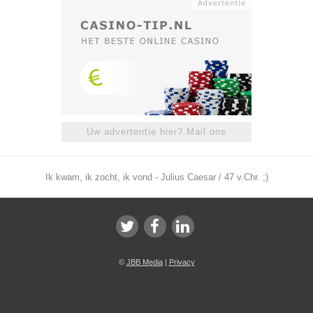
Uw advertentie hier? Mail ons
Ik kwam, ik zocht, ik vond - Julius Caesar / 47 v.Chr. ;)
©
JBB Media
|
Privacy