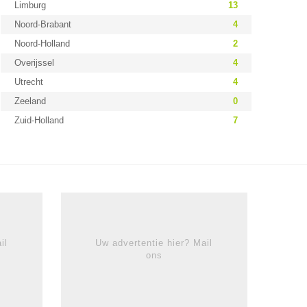
Limburg
13
Noord-Brabant
4
Noord-Holland
2
Overijssel
4
Utrecht
4
Zeeland
0
Zuid-Holland
7
il
Uw advertentie hier? Mail
ons