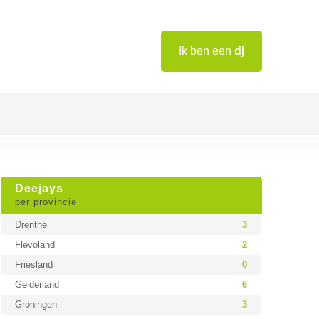
Ik ben een
dj
Deejays
per provincie
Drenthe
3
Flevoland
2
Friesland
0
Gelderland
6
Groningen
3