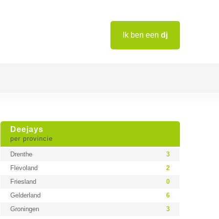
Ik ben een
dj
Deejays
per provincie
Drenthe
3
Flevoland
2
Friesland
0
Gelderland
6
Groningen
3