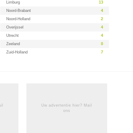
Limburg
13
Noord-Brabant
4
Noord-Holland
2
Overijssel
4
Utrecht
4
Zeeland
0
Zuid-Holland
7
il
Uw advertentie hier? Mail
ons