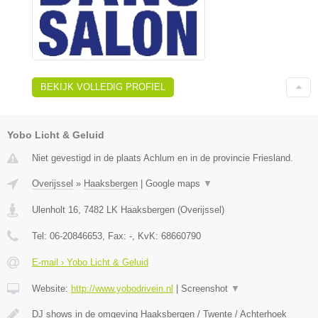
BEKIJK VOLLEDIG PROFIEL
Yobo Licht & Geluid
Niet gevestigd in de plaats Achlum en in de provincie Friesland.
Overijssel
»
Haaksbergen
|
Google maps
▼
Ulenholt 16
,
7482 LK
Haaksbergen
(
Overijssel
)
Tel:
06-20846653
, Fax:
-
, KvK:
68660790
E-mail › Yobo Licht & Geluid
Website:
http://www.yobodrivein.nl
|
Screenshot
▼
DJ shows in de omgeving Haaksbergen / Twente / Achterhoek