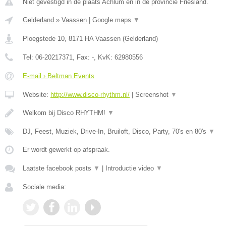
Niet gevestigd in de plaats Achlum en in de provincie Friesland.
Gelderland
»
Vaassen
|
Google maps
▼
Ploegstede 10
,
8171 HA
Vaassen
(
Gelderland
)
Tel:
06-20217371
, Fax:
-
, KvK:
62980556
E-mail › Beltman Events
Website:
http://www.disco-rhythm.nl/
|
Screenshot
▼
Welkom bij Disco RHYTHM!
▼
DJ, Feest, Muziek, Drive-In, Bruiloft, Disco, Party, 70's en 80's
▼
Er wordt gewerkt op afspraak.
Laatste facebook posts
▼
|
Introductie video
▼
Sociale media: