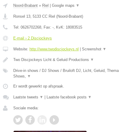
Noord-Brabant
»
Riel
|
Google maps
▼
Ronsel 13
,
5133 CC
Riel
(
Noord-Brabant
)
Tel:
0626702268
, Fax:
-
, KvK:
18083515
E-mail › 2 Discjockeys
Website:
http://www.twodiscjockeys.nl
|
Screenshot
▼
Two Discjockeys Licht & Geluid Productions
▼
Drive-in shows / DJ Shows / Bruiloft DJ, Licht, Geluid, Thema
Shows,
▼
Er wordt gewerkt op afspraak.
Laatste tweets
▼
|
Laatste facebook posts
▼
Sociale media: