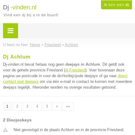
Ik ben een
dj
Dj
-vinden.nl
Vind een dj bij u in de buurt!
U bent nu hier:
Home
»
Friesland
»
Achlum
Dj Achlum
Dj-vinden.nl bevat helaas nog geen
deejays in Achlum
. Dit geldt ook
voor de gehele provincie Friesland (
dj Friesland
). Voer bovenaan deze
pagina uw postcode in voor de dichtstbijzijnde deejays of ga naar
direct
contact met deejays
om via één e-mail in contact te komen met meerdere
deejays tegelijk. Hieronder worden nu overige resultaten getoond.
1
2
3
4
5
»
»»
2 Discjockeys
Niet gevestigd in de plaats Achlum en in de provincie Friesland.