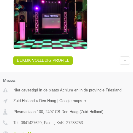
BEKIJK VOLLEDIG PROFIEL
Mezza
Niet gevestigd in de plaats Achlum en in de provincie Friesland.
Zuid-Holland
»
Den Haag
|
Google maps
▼
Plesmanlaan 100
,
2497 CB
Den Haag
(
Zuid-Holland
)
Tel:
0641427629
, Fax:
-
, KvK:
27238253