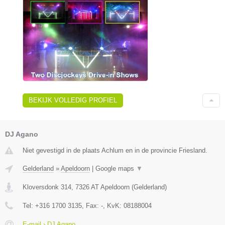
BEKIJK VOLLEDIG PROFIEL
DJ Agano
Niet gevestigd in de plaats Achlum en in de provincie Friesland.
Gelderland
»
Apeldoorn
|
Google maps
▼
Kloversdonk 314
,
7326 AT
Apeldoorn
(
Gelderland
)
Tel:
+316 1700 3135
, Fax:
-
, KvK:
08188004
E-mail › DJ Agano