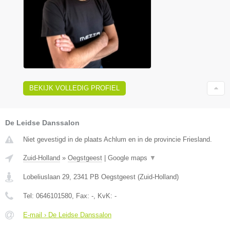
BEKIJK VOLLEDIG PROFIEL
De Leidse Danssalon
Niet gevestigd in de plaats Achlum en in de provincie Friesland.
Zuid-Holland
»
Oegstgeest
|
Google maps
▼
Lobeliuslaan 29
,
2341 PB
Oegstgeest
(
Zuid-Holland
)
Tel:
0646101580
, Fax:
-
, KvK:
-
E-mail › De Leidse Danssalon