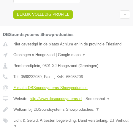
BEKIJK VOLLEDIG PROFIEL
DBSoundsystems Showproducties
Niet gevestigd in de plaats Achlum en in de provincie Friesland.
Groningen
»
Hoogezand
|
Google maps
▼
Rembrandtplein
,
9601 XJ
Hoogezand
(
Groningen
)
Tel:
0598232039
, Fax:
-
, KvK:
65985206
E-mail › DBSoundsystems Showproducties
Website:
http://www.dbsoundsystems.nl
|
Screenshot
▼
Welkom bij DBSoundsystems Showproducties.
▼
Licht & Geluid, Artiesten begeleiding, Band versterking, DJ Verhuur,
▼