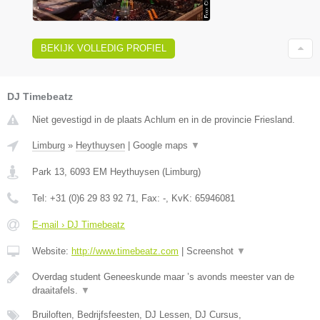
BEKIJK VOLLEDIG PROFIEL
DJ Timebeatz
Niet gevestigd in de plaats Achlum en in de provincie Friesland.
Limburg
»
Heythuysen
|
Google maps
▼
Park 13
,
6093 EM
Heythuysen
(
Limburg
)
Tel:
+31 (0)6 29 83 92 71
, Fax:
-
, KvK:
65946081
E-mail › DJ Timebeatz
Website:
http://www.timebeatz.com
|
Screenshot
▼
Overdag student Geneeskunde maar ’s avonds meester van de
draaitafels.
▼
Bruiloften, Bedrijfsfeesten, DJ Lessen, DJ Cursus,