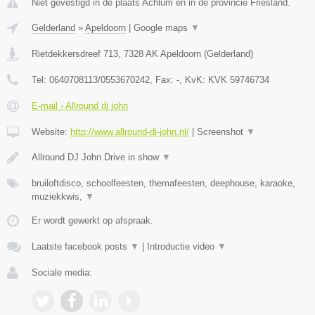
Niet gevestigd in de plaats Achlum en in de provincie Friesland.
Gelderland
»
Apeldoorn
|
Google maps
▼
Rietdekkersdreef 713
,
7328 AK
Apeldoorn
(
Gelderland
)
Tel:
0640708113/0553670242
, Fax:
-
, KvK:
KVK 59746734
E-mail › Allround dj john
Website:
http://www.allround-dj-john.nl/
|
Screenshot
▼
Allround DJ John Drive in show
▼
bruiloftdisco, schoolfeesten, themafeesten, deephouse, karaoke,
muziekkwis,
▼
Er wordt gewerkt op afspraak.
Laatste facebook posts
▼
|
Introductie video
▼
Sociale media: