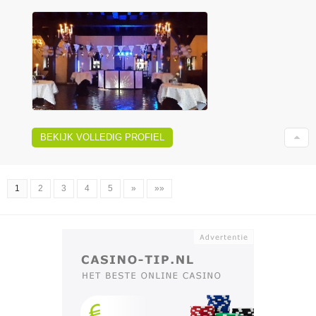
BEKIJK VOLLEDIG PROFIEL
1
2
3
4
5
»
»»