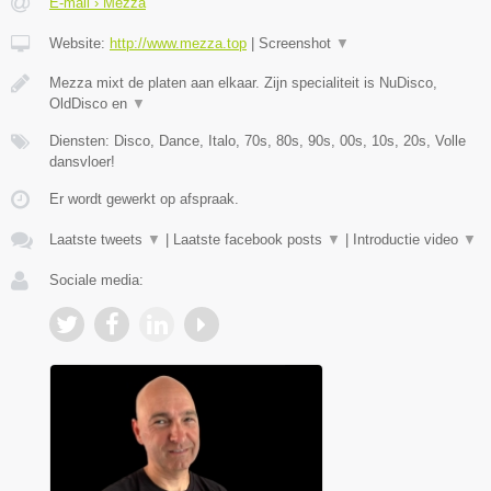
E-mail › Mezza
Website:
http://www.mezza.top
|
Screenshot
▼
Mezza mixt de platen aan elkaar. Zijn specialiteit is NuDisco,
OldDisco en
▼
Diensten: Disco, Dance, Italo, 70s, 80s, 90s, 00s, 10s, 20s, Volle
dansvloer!
Er wordt gewerkt op afspraak.
Laatste tweets
▼
|
Laatste facebook posts
▼
|
Introductie video
▼
Sociale media: