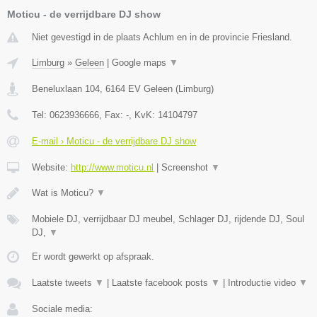
Moticu - de verrijdbare DJ show
Niet gevestigd in de plaats Achlum en in de provincie Friesland.
Limburg
»
Geleen
|
Google maps
▼
Beneluxlaan 104
,
6164 EV
Geleen
(
Limburg
)
Tel:
0623936666
, Fax:
-
, KvK:
14104797
E-mail › Moticu - de verrijdbare DJ show
Website:
http://www.moticu.nl
|
Screenshot
▼
Wat is Moticu?
▼
Mobiele DJ, verrijdbaar DJ meubel, Schlager DJ, rijdende DJ, Soul
DJ,
▼
Er wordt gewerkt op afspraak.
Laatste tweets
▼
|
Laatste facebook posts
▼
|
Introductie video
▼
Sociale media: