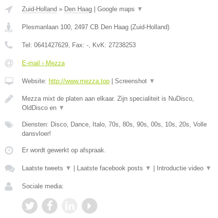
Zuid-Holland
»
Den Haag
|
Google maps
▼
Plesmanlaan 100
,
2497 CB
Den Haag
(
Zuid-Holland
)
Tel:
0641427629
, Fax:
-
, KvK:
27238253
E-mail › Mezza
Website:
http://www.mezza.top
|
Screenshot
▼
Mezza mixt de platen aan elkaar. Zijn specialiteit is NuDisco,
OldDisco en
▼
Diensten: Disco, Dance, Italo, 70s, 80s, 90s, 00s, 10s, 20s, Volle
dansvloer!
Er wordt gewerkt op afspraak.
Laatste tweets
▼
|
Laatste facebook posts
▼
|
Introductie video
▼
Sociale media: