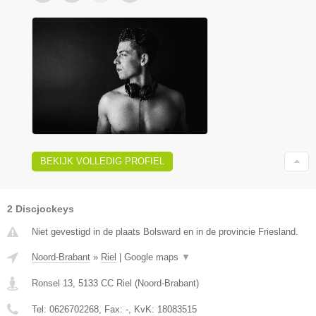
BEKIJK VOLLEDIG PROFIEL
2 Discjockeys
Niet gevestigd in de plaats Bolsward en in de provincie Friesland.
Noord-Brabant
»
Riel
|
Google maps
▼
Ronsel 13
,
5133 CC
Riel
(
Noord-Brabant
)
Tel:
0626702268
, Fax:
-
, KvK:
18083515