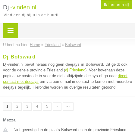
Ik ben een
dj
Dj
-vinden.nl
Vind een dj bij u in de buurt!
U bent nu hier:
Home
»
Friesland
»
Bolsward
Dj Bolsward
Dj-vinden.nl bevat helaas nog geen
deejays in Bolsward
. Dit geldt ook
voor de gehele provincie Friesland (
dj Friesland
). Voer bovenaan deze
pagina uw postcode in voor de dichtstbijzijnde deejays of ga naar
direct
contact met deejays
om via één e-mail in contact te komen met meerdere
deejays tegelijk. Hieronder worden nu overige resultaten getoond.
1
2
3
4
5
»
»»
Mezza
Niet gevestigd in de plaats Bolsward en in de provincie Friesland.