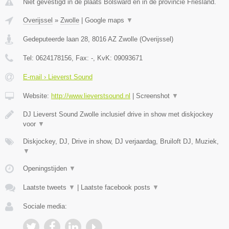
Niet gevestigd in de plaats Bolsward en in de provincie Friesland.
Overijssel
»
Zwolle
|
Google maps
▼
Gedeputeerde laan 28
,
8016 AZ
Zwolle
(
Overijssel
)
Tel:
0624178156
, Fax:
-
, KvK:
09093671
E-mail › Lieverst Sound
Website:
http://www.lieverstsound.nl
|
Screenshot
▼
DJ Lieverst Sound Zwolle inclusief drive in show met diskjockey
voor
▼
Diskjockey, DJ, Drive in show, DJ verjaardag, Bruiloft DJ, Muziek,
▼
Openingstijden
▼
Laatste tweets
▼
|
Laatste facebook posts
▼
Sociale media: