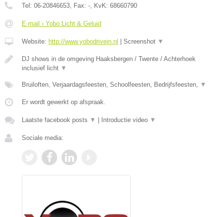
Tel:
06-20846653
, Fax:
-
, KvK:
68660790
E-mail › Yobo Licht & Geluid
Website:
http://www.yobodrivein.nl
|
Screenshot
▼
DJ shows in de omgeving Haaksbergen / Twente / Achterhoek
inclusief licht
▼
Bruiloften, Verjaardagsfeesten, Schoolfeesten, Bedrijfsfeesten,
▼
Er wordt gewerkt op afspraak.
Laatste facebook posts
▼
|
Introductie video
▼
Sociale media: