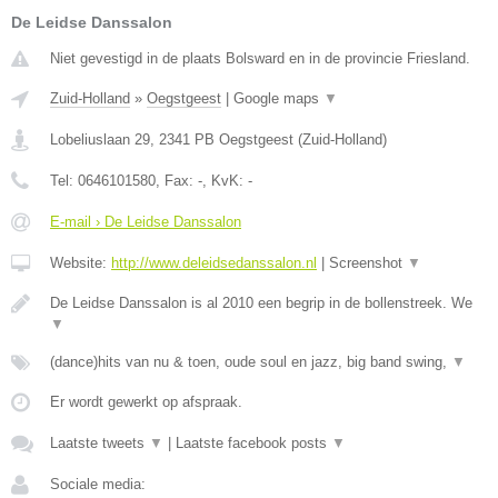
De Leidse Danssalon
Niet gevestigd in de plaats Bolsward en in de provincie Friesland.
Zuid-Holland
»
Oegstgeest
|
Google maps
▼
Lobeliuslaan 29
,
2341 PB
Oegstgeest
(
Zuid-Holland
)
Tel:
0646101580
, Fax:
-
, KvK:
-
E-mail › De Leidse Danssalon
Website:
http://www.deleidsedanssalon.nl
|
Screenshot
▼
De Leidse Danssalon is al 2010 een begrip in de bollenstreek. We
▼
(dance)hits van nu & toen, oude soul en jazz, big band swing,
▼
Er wordt gewerkt op afspraak.
Laatste tweets
▼
|
Laatste facebook posts
▼
Sociale media: