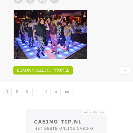
BEKIJK VOLLEDIG PROFIEL
1
2
3
4
5
»
»»