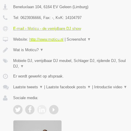
Beneluxlaan 104
,
6164 EV
Geleen
(
Limburg
)
Tel:
0623936666
, Fax:
-
, KvK:
14104797
E-mail › Moticu - de verrijdbare DJ show
Website:
http://www.moticu.nl
|
Screenshot
▼
Wat is Moticu?
▼
Mobiele DJ, verrijdbaar DJ meubel, Schlager DJ, rijdende DJ, Soul
DJ,
▼
Er wordt gewerkt op afspraak.
Laatste tweets
▼
|
Laatste facebook posts
▼
|
Introductie video
▼
Sociale media: