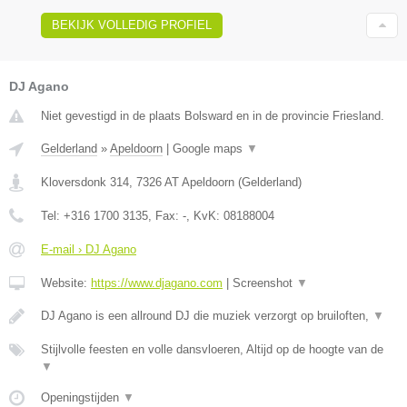
BEKIJK VOLLEDIG PROFIEL
DJ Agano
Niet gevestigd in de plaats Bolsward en in de provincie Friesland.
Gelderland
»
Apeldoorn
|
Google maps
▼
Kloversdonk 314
,
7326 AT
Apeldoorn
(
Gelderland
)
Tel:
+316 1700 3135
, Fax:
-
, KvK:
08188004
E-mail › DJ Agano
Website:
https://www.djagano.com
|
Screenshot
▼
DJ Agano is een allround DJ die muziek verzorgt op bruiloften,
▼
Stijlvolle feesten en volle dansvloeren, Altijd op de hoogte van de
▼
Openingstijden
▼