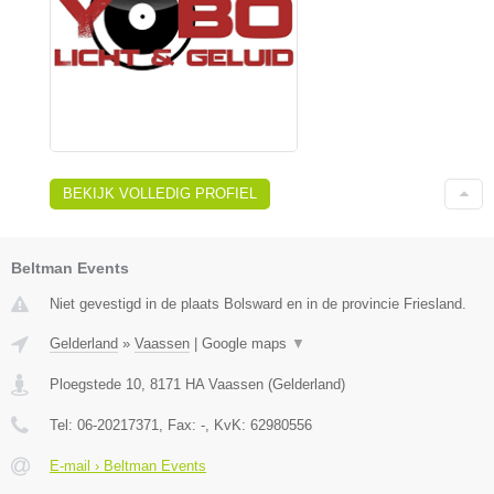
BEKIJK VOLLEDIG PROFIEL
Beltman Events
Niet gevestigd in de plaats Bolsward en in de provincie Friesland.
Gelderland
»
Vaassen
|
Google maps
▼
Ploegstede 10
,
8171 HA
Vaassen
(
Gelderland
)
Tel:
06-20217371
, Fax:
-
, KvK:
62980556
E-mail › Beltman Events