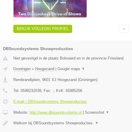
BEKIJK VOLLEDIG PROFIEL
DBSoundsystems Showproducties
Niet gevestigd in de plaats Bolsward en in de provincie Friesland.
Groningen
»
Hoogezand
|
Google maps
▼
Rembrandtplein
,
9601 XJ
Hoogezand
(
Groningen
)
Tel:
0598232039
, Fax:
-
, KvK:
65985206
E-mail › DBSoundsystems Showproducties
Website:
http://www.dbsoundsystems.nl
|
Screenshot
▼
Welkom bij DBSoundsystems Showproducties.
▼