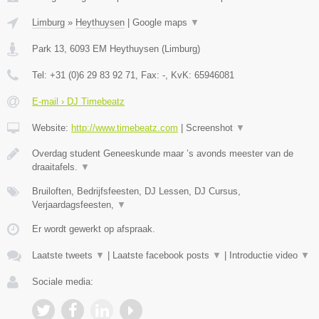
Limburg
»
Heythuysen
|
Google maps
▼
Park 13
,
6093 EM
Heythuysen
(
Limburg
)
Tel:
+31 (0)6 29 83 92 71
, Fax:
-
, KvK:
65946081
E-mail › DJ Timebeatz
Website:
http://www.timebeatz.com
|
Screenshot
▼
Overdag student Geneeskunde maar ’s avonds meester van de
draaitafels.
▼
Bruiloften, Bedrijfsfeesten, DJ Lessen, DJ Cursus,
Verjaardagsfeesten,
▼
Er wordt gewerkt op afspraak.
Laatste tweets
▼
|
Laatste facebook posts
▼
|
Introductie video
▼
Sociale media: