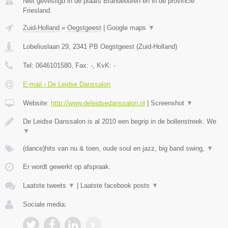
Niet gevestigd in de plaats Brandeburen en in de provincie
Friesland.
Zuid-Holland
»
Oegstgeest
|
Google maps
▼
Lobeliuslaan 29
,
2341 PB
Oegstgeest
(
Zuid-Holland
)
Tel:
0646101580
, Fax:
-
, KvK:
-
E-mail › De Leidse Danssalon
Website:
http://www.deleidsedanssalon.nl
|
Screenshot
▼
De Leidse Danssalon is al 2010 een begrip in de bollenstreek. We
▼
(dance)hits van nu & toen, oude soul en jazz, big band swing,
▼
Er wordt gewerkt op afspraak.
Laatste tweets
▼
|
Laatste facebook posts
▼
Sociale media: