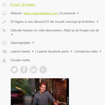
E-mail › DJ Agano
Website:
https://www.djagano.com
|
Screenshot
▼
DJ Agano is een allround DJ die muziek verzorgt op bruiloften,
▼
Stijlvolle feesten en volle dansvloeren, Altijd op de hoogte van de
▼
Openingstijden
▼
Laatste tweets
▼
|
Laatste facebook posts
▼
|
Introductie video
▼
Sociale media: