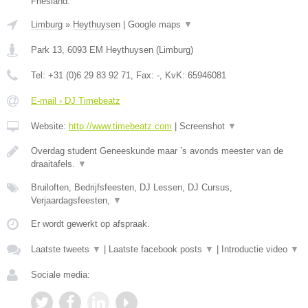
Friesland.
Limburg
»
Heythuysen
|
Google maps
▼
Park 13
,
6093 EM
Heythuysen
(
Limburg
)
Tel:
+31 (0)6 29 83 92 71
, Fax:
-
, KvK:
65946081
E-mail › DJ Timebeatz
Website:
http://www.timebeatz.com
|
Screenshot
▼
Overdag student Geneeskunde maar ’s avonds meester van de
draaitafels.
▼
Bruiloften, Bedrijfsfeesten, DJ Lessen, DJ Cursus,
Verjaardagsfeesten,
▼
Er wordt gewerkt op afspraak.
Laatste tweets
▼
|
Laatste facebook posts
▼
|
Introductie video
▼
Sociale media: