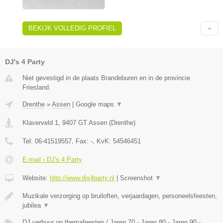
BEKIJK VOLLEDIG PROFIEL
DJ's 4 Party
Niet gevestigd in de plaats Brandeburen en in de provincie
Friesland.
Drenthe
»
Assen
|
Google maps
▼
Klaverveld 1
,
9407 GT
Assen
(
Drenthe
)
Tel:
06-41519557
, Fax:
-
, KvK:
54546451
E-mail › DJ's 4 Party
Website:
http://www.djs4party.nl
|
Screenshot
▼
Muzikale verzorging op bruiloften, verjaardagen, personeelsfeesten,
jubilea
▼
DJ verhuur op themafeesten / Jaren 70 - Jaren 80 - Jaren 90 -