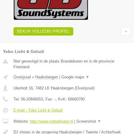
BEKIJK VOLLEDIG PROFIEL
Yobo Licht & Geluid
Niet gevestigd in de plaats Brandeburen en in de provincie
Friesland.
Overijssel
»
Haaksbergen
|
Google maps
▼
Ulenholt 16
,
7482 LK
Haaksbergen
(
Overijssel
)
Tel:
06-20846653
, Fax:
-
, KvK:
68660790
E-mail › Yobo Licht & Geluid
Website:
http://www.yobodrivein.nl
|
Screenshot
▼
DJ shows in de omgeving Haaksbergen / Twente / Achterhoek