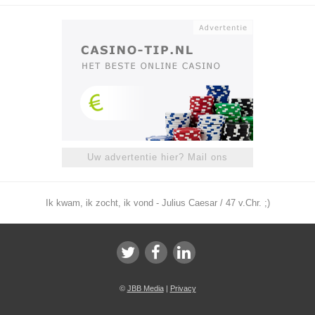
Uw advertentie hier? Mail ons
Ik kwam, ik zocht, ik vond - Julius Caesar / 47 v.Chr. ;)
©
JBB Media
|
Privacy