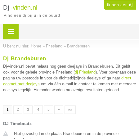
Ik ben een
dj
Dj
-vinden.nl
Vind een dj bij u in de buurt!
U bent nu hier:
Home
»
Friesland
»
Brandeburen
Dj Brandeburen
Dj-vinden.nl bevat helaas nog geen
deejays in Brandeburen
. Dit geldt
ook voor de gehele provincie Friesland (
dj Friesland
). Voer bovenaan deze
pagina uw postcode in voor de dichtstbijzijnde deejays of ga naar
direct
contact met deejays
om via één e-mail in contact te komen met meerdere
deejays tegelijk. Hieronder worden nu overige resultaten getoond.
1
2
3
4
5
»
»»
DJ Timebeatz
Niet gevestigd in de plaats Brandeburen en in de provincie