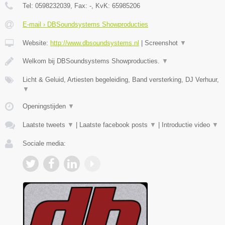
Tel:
0598232039
, Fax:
-
, KvK:
65985206
E-mail › DBSoundsystems Showproducties
Website:
http://www.dbsoundsystems.nl
|
Screenshot
▼
Welkom bij DBSoundsystems Showproducties.
▼
Licht & Geluid, Artiesten begeleiding, Band versterking, DJ Verhuur,
▼
Openingstijden
▼
Laatste tweets
▼
|
Laatste facebook posts
▼
|
Introductie video
▼
Sociale media: