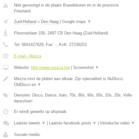
Niet gevestigd in de plaats Brandeburen en in de provincie
Friesland.
Zuid-Holland
»
Den Haag
|
Google maps
▼
Plesmanlaan 100
,
2497 CB
Den Haag
(
Zuid-Holland
)
Tel:
0641427629
, Fax:
-
, KvK:
27238253
E-mail › Mezza
Website:
http://www.mezza.top
|
Screenshot
▼
Mezza mixt de platen aan elkaar. Zijn specialiteit is NuDisco,
OldDisco en
▼
Diensten: Disco, Dance, Italo, 70s, 80s, 90s, 00s, 10s, 20s, Volle
dansvloer!
Er wordt gewerkt op afspraak.
Laatste tweets
▼
|
Laatste facebook posts
▼
|
Introductie video
▼
Sociale media: