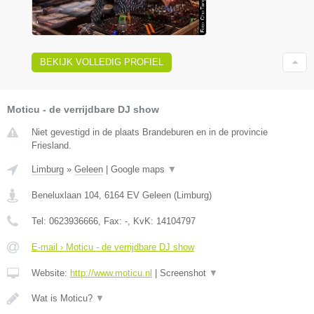
BEKIJK VOLLEDIG PROFIEL
Moticu - de verrijdbare DJ show
Niet gevestigd in de plaats Brandeburen en in de provincie
Friesland.
Limburg
»
Geleen
|
Google maps
▼
Beneluxlaan 104
,
6164 EV
Geleen
(
Limburg
)
Tel:
0623936666
, Fax:
-
, KvK:
14104797
E-mail › Moticu - de verrijdbare DJ show
Website:
http://www.moticu.nl
|
Screenshot
▼
Wat is Moticu?
▼