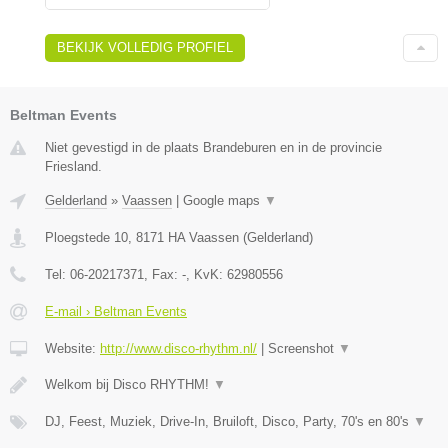
BEKIJK VOLLEDIG PROFIEL
Beltman Events
Niet gevestigd in de plaats Brandeburen en in de provincie
Friesland.
Gelderland
»
Vaassen
|
Google maps
▼
Ploegstede 10
,
8171 HA
Vaassen
(
Gelderland
)
Tel:
06-20217371
, Fax:
-
, KvK:
62980556
E-mail › Beltman Events
Website:
http://www.disco-rhythm.nl/
|
Screenshot
▼
Welkom bij Disco RHYTHM!
▼
DJ, Feest, Muziek, Drive-In, Bruiloft, Disco, Party, 70's en 80's
▼