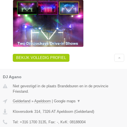
BEKIJK VOLLEDIG PROFIEL
DJ Agano
Niet gevestigd in de plaats Brandeburen en in de provincie
Friesland.
Gelderland
»
Apeldoorn
|
Google maps
▼
Kloversdonk 314
,
7326 AT
Apeldoorn
(
Gelderland
)
Tel:
+316 1700 3135
, Fax:
-
, KvK:
08188004