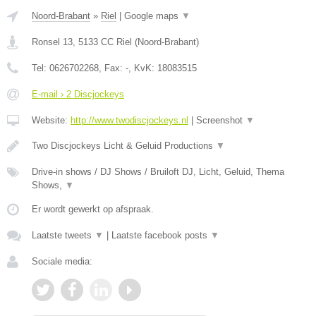
Noord-Brabant
»
Riel
|
Google maps
▼
Ronsel 13
,
5133 CC
Riel
(
Noord-Brabant
)
Tel:
0626702268
, Fax:
-
, KvK:
18083515
E-mail › 2 Discjockeys
Website:
http://www.twodiscjockeys.nl
|
Screenshot
▼
Two Discjockeys Licht & Geluid Productions
▼
Drive-in shows / DJ Shows / Bruiloft DJ, Licht, Geluid, Thema
Shows,
▼
Er wordt gewerkt op afspraak.
Laatste tweets
▼
|
Laatste facebook posts
▼
Sociale media: