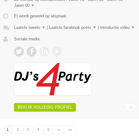
Jaren 00
▼
Er wordt gewerkt op afspraak.
Laatste tweets
▼
|
Laatste facebook posts
▼
|
Introductie video
▼
Sociale media:
BEKIJK VOLLEDIG PROFIEL
1
2
3
4
5
»
»»