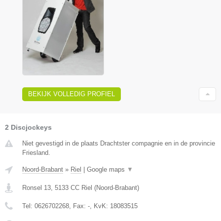
BEKIJK VOLLEDIG PROFIEL
2 Discjockeys
Niet gevestigd in de plaats Drachtster compagnie en in de provincie
Friesland.
Noord-Brabant
»
Riel
|
Google maps
▼
Ronsel 13
,
5133 CC
Riel
(
Noord-Brabant
)
Tel:
0626702268
, Fax:
-
, KvK:
18083515