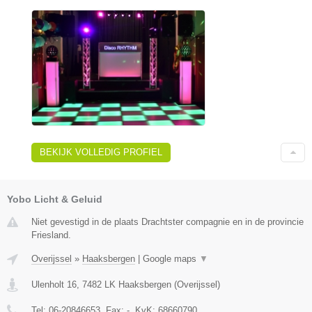
BEKIJK VOLLEDIG PROFIEL
Yobo Licht & Geluid
Niet gevestigd in de plaats Drachtster compagnie en in de provincie
Friesland.
Overijssel
»
Haaksbergen
|
Google maps
▼
Ulenholt 16
,
7482 LK
Haaksbergen
(
Overijssel
)
Tel:
06-20846653
, Fax:
-
, KvK:
68660790