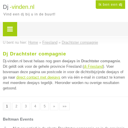
Ik ben een
dj
Dj
-vinden.nl
Vind een dj bij u in de buurt!
U bent nu hier:
Home
»
Friesland
»
Drachtster compagnie
Dj Drachtster compagnie
Dj-vinden.nl bevat helaas nog geen
deejays in Drachtster compagnie
.
Dit geldt ook voor de gehele provincie Friesland (
dj Friesland
). Voer
bovenaan deze pagina uw postcode in voor de dichtstbijzijnde deejays of
ga naar
direct contact met deejays
om via één e-mail in contact te komen
met meerdere deejays tegelijk. Hieronder worden nu overige resultaten
getoond.
1
2
3
4
5
»
»»
Beltman Events