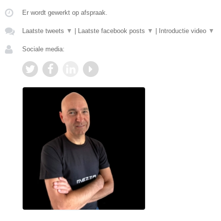
Er wordt gewerkt op afspraak.
Laatste tweets
▼
|
Laatste facebook posts
▼
|
Introductie video
▼
Sociale media: