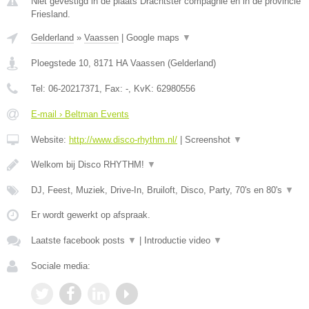
Niet gevestigd in de plaats Drachtster compagnie en in de provincie
Friesland.
Gelderland
»
Vaassen
|
Google maps
▼
Ploegstede 10
,
8171 HA
Vaassen
(
Gelderland
)
Tel:
06-20217371
, Fax:
-
, KvK:
62980556
E-mail › Beltman Events
Website:
http://www.disco-rhythm.nl/
|
Screenshot
▼
Welkom bij Disco RHYTHM!
▼
DJ, Feest, Muziek, Drive-In, Bruiloft, Disco, Party, 70's en 80's
▼
Er wordt gewerkt op afspraak.
Laatste facebook posts
▼
|
Introductie video
▼
Sociale media: