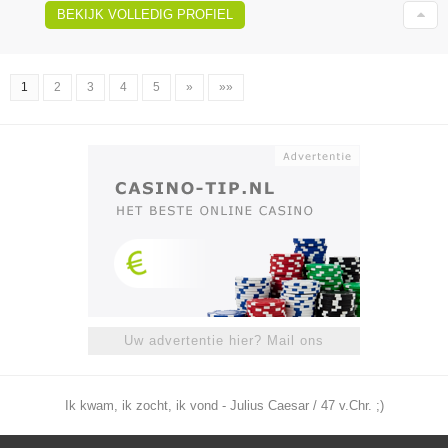
BEKIJK VOLLEDIG PROFIEL
1
2
3
4
5
»
»»
Uw advertentie hier? Mail ons
Ik kwam, ik zocht, ik vond - Julius Caesar / 47 v.Chr. ;)