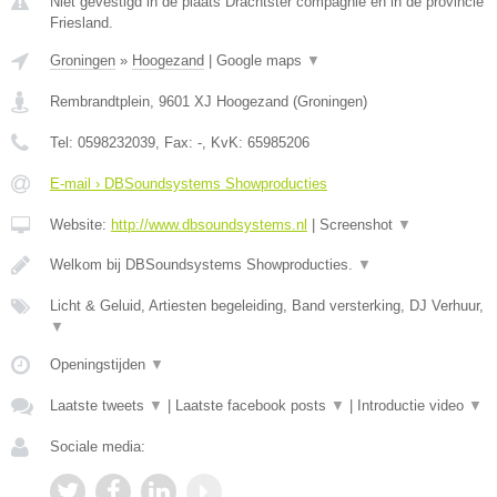
Niet gevestigd in de plaats Drachtster compagnie en in de provincie
Friesland.
Groningen
»
Hoogezand
|
Google maps
▼
Rembrandtplein
,
9601 XJ
Hoogezand
(
Groningen
)
Tel:
0598232039
, Fax:
-
, KvK:
65985206
E-mail › DBSoundsystems Showproducties
Website:
http://www.dbsoundsystems.nl
|
Screenshot
▼
Welkom bij DBSoundsystems Showproducties.
▼
Licht & Geluid, Artiesten begeleiding, Band versterking, DJ Verhuur,
▼
Openingstijden
▼
Laatste tweets
▼
|
Laatste facebook posts
▼
|
Introductie video
▼
Sociale media: