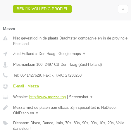
BEKIJK VOLLEDIG PROFIEL
Mezza
Niet gevestigd in de plaats Drachtster compagnie en in de provincie
Friesland.
Zuid-Holland
»
Den Haag
|
Google maps
▼
Plesmanlaan 100
,
2497 CB
Den Haag
(
Zuid-Holland
)
Tel:
0641427629
, Fax:
-
, KvK:
27238253
E-mail › Mezza
Website:
http://www.mezza.top
|
Screenshot
▼
Mezza mixt de platen aan elkaar. Zijn specialiteit is NuDisco,
OldDisco en
▼
Diensten: Disco, Dance, Italo, 70s, 80s, 90s, 00s, 10s, 20s, Volle
dansvloer!