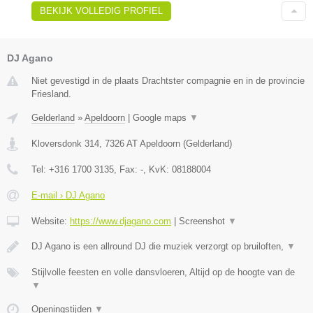
BEKIJK VOLLEDIG PROFIEL
DJ Agano
Niet gevestigd in de plaats Drachtster compagnie en in de provincie
Friesland.
Gelderland
»
Apeldoorn
|
Google maps
▼
Kloversdonk 314
,
7326 AT
Apeldoorn
(
Gelderland
)
Tel:
+316 1700 3135
, Fax:
-
, KvK:
08188004
E-mail › DJ Agano
Website:
https://www.djagano.com
|
Screenshot
▼
DJ Agano is een allround DJ die muziek verzorgt op bruiloften,
▼
Stijlvolle feesten en volle dansvloeren, Altijd op de hoogte van de
▼
Openingstijden
▼