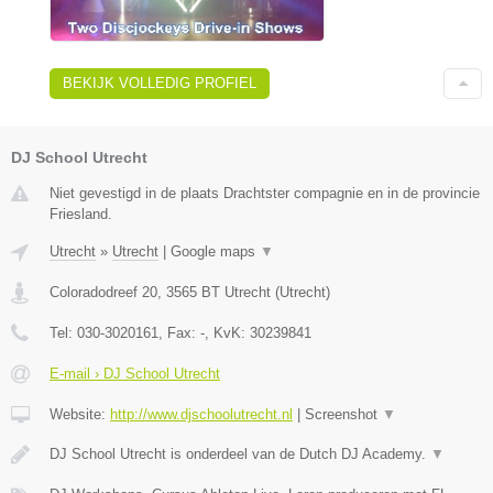
BEKIJK VOLLEDIG PROFIEL
DJ School Utrecht
Niet gevestigd in de plaats Drachtster compagnie en in de provincie
Friesland.
Utrecht
»
Utrecht
|
Google maps
▼
Coloradodreef 20
,
3565 BT
Utrecht
(
Utrecht
)
Tel:
030-3020161
, Fax:
-
, KvK:
30239841
E-mail › DJ School Utrecht
Website:
http://www.djschoolutrecht.nl
|
Screenshot
▼
DJ School Utrecht is onderdeel van de Dutch DJ Academy.
▼