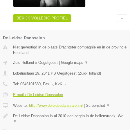
BEKIJK VOLLEDIG PROFIEL
De Leidse Danssalon
Niet gevestigd in de plaats Drachtster compagnie en in de provincie
Friesland.
Zuid-Holland
»
Oegstgeest
|
Google maps
▼
Lobeliuslaan 29
,
2341 PB
Oegstgeest
(
Zuid-Holland
)
Tel:
0646101580
, Fax:
-
, KvK:
-
E-mail › De Leidse Danssalon
Website:
http://www.deleidsedanssalon.nl
|
Screenshot
▼
De Leidse Danssalon is al 2010 een begrip in de bollenstreek. We
▼