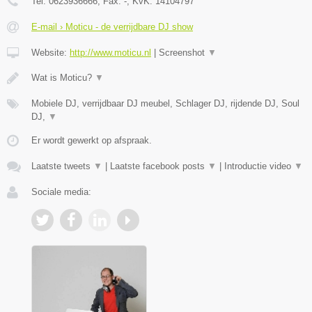
Tel:
0623936666
, Fax:
-
, KvK:
14104797
E-mail › Moticu - de verrijdbare DJ show
Website:
http://www.moticu.nl
|
Screenshot
▼
Wat is Moticu?
▼
Mobiele DJ, verrijdbaar DJ meubel, Schlager DJ, rijdende DJ, Soul
DJ,
▼
Er wordt gewerkt op afspraak.
Laatste tweets
▼
|
Laatste facebook posts
▼
|
Introductie video
▼
Sociale media: