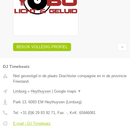
BEKIJK VOLLEDIG PROFIEL
DJ Timebeatz
Niet gevestigd in de plaats Drachtster compagnie en in de provincie
Friesland.
Limburg
»
Heythuysen
|
Google maps
▼
Park 13
,
6093 EM
Heythuysen
(
Limburg
)
Tel:
+31 (0)6 29 83 92 71
, Fax:
-
, KvK:
65946081
E-mail › DJ Timebeatz