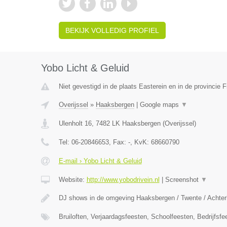
BEKIJK VOLLEDIG PROFIEL
Yobo Licht & Geluid
Niet gevestigd in de plaats Easterein en in de provincie F
Overijssel
»
Haaksbergen
|
Google maps
▼
Ulenholt 16
,
7482 LK
Haaksbergen
(
Overijssel
)
Tel:
06-20846653
, Fax:
-
, KvK:
68660790
E-mail › Yobo Licht & Geluid
Website:
http://www.yobodrivein.nl
|
Screenshot
▼
DJ shows in de omgeving Haaksbergen / Twente / Achterh
Bruiloften, Verjaardagsfeesten, Schoolfeesten, Bedrijfsf