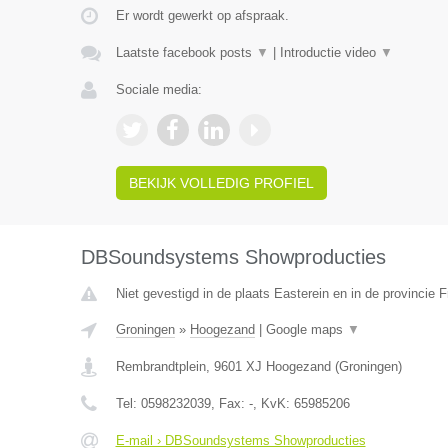
Er wordt gewerkt op afspraak.
Laatste facebook posts
▼
|
Introductie video
▼
Sociale media:
BEKIJK VOLLEDIG PROFIEL
DBSoundsystems Showproducties
Niet gevestigd in de plaats Easterein en in de provincie F
Groningen
»
Hoogezand
|
Google maps
▼
Rembrandtplein
,
9601 XJ
Hoogezand
(
Groningen
)
Tel:
0598232039
, Fax:
-
, KvK:
65985206
E-mail › DBSoundsystems Showproducties