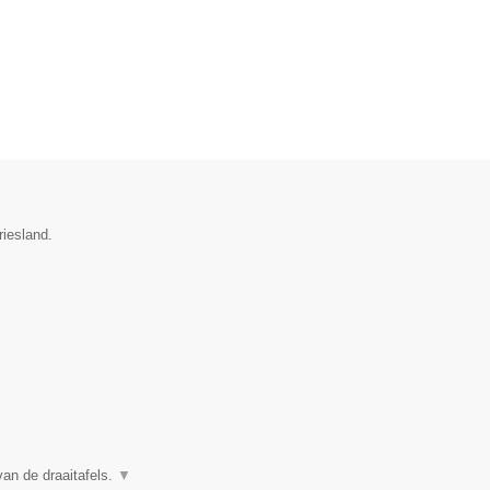
riesland.
n de draaitafels.
▼