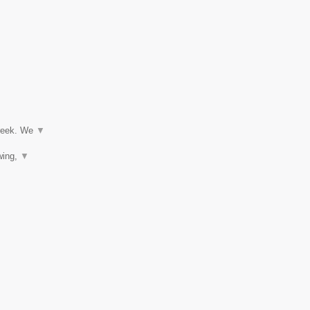
▼
treek. We
▼
wing,
▼