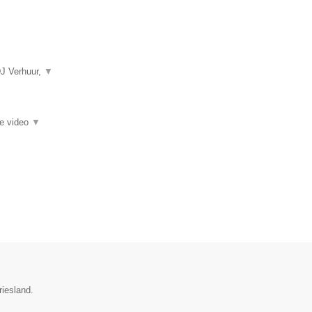
DJ Verhuur,
▼
ie video
▼
riesland.