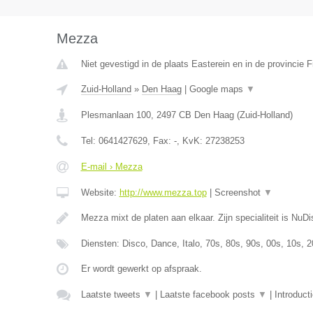
Mezza
Niet gevestigd in de plaats Easterein en in de provincie F
Zuid-Holland
»
Den Haag
|
Google maps
▼
Plesmanlaan 100
,
2497 CB
Den Haag
(
Zuid-Holland
)
Tel:
0641427629
, Fax:
-
, KvK:
27238253
E-mail › Mezza
Website:
http://www.mezza.top
|
Screenshot
▼
Mezza mixt de platen aan elkaar. Zijn specialiteit is Nu
Diensten: Disco, Dance, Italo, 70s, 80s, 90s, 00s, 10s, 2
Er wordt gewerkt op afspraak.
Laatste tweets
▼
|
Laatste facebook posts
▼
|
Introduct