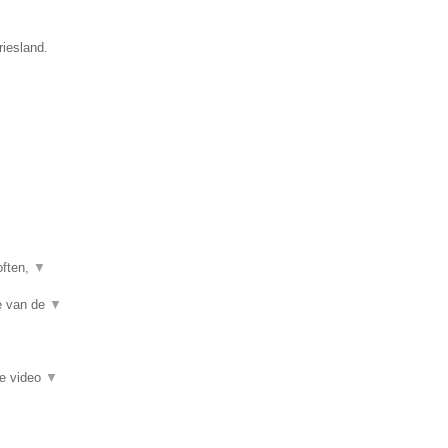
riesland.
often,
▼
te van de
▼
ie video
▼