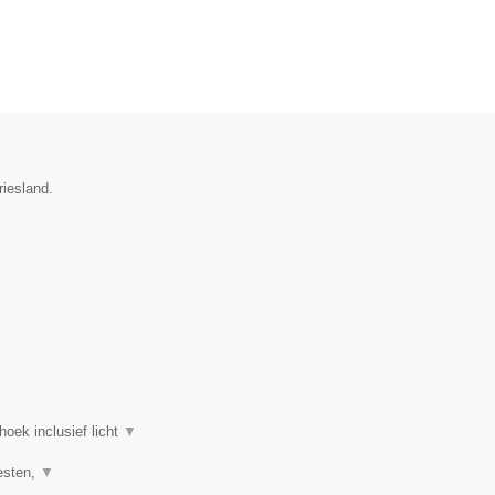
riesland.
oek inclusief licht
▼
eesten,
▼