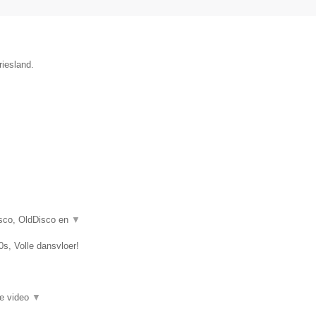
riesland.
Disco, OldDisco en
▼
0s, Volle dansvloer!
ie video
▼