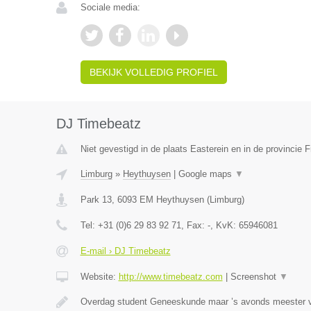
Sociale media:
BEKIJK VOLLEDIG PROFIEL
DJ Timebeatz
Niet gevestigd in de plaats Easterein en in de provincie F
Limburg
»
Heythuysen
|
Google maps
▼
Park 13
,
6093 EM
Heythuysen
(
Limburg
)
Tel:
+31 (0)6 29 83 92 71
, Fax:
-
, KvK:
65946081
E-mail › DJ Timebeatz
Website:
http://www.timebeatz.com
|
Screenshot
▼
Overdag student Geneeskunde maar ’s avonds meester va