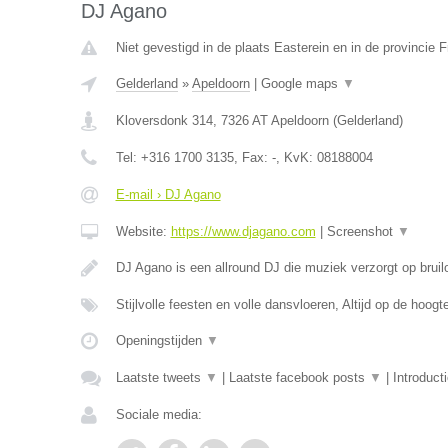
DJ Agano
Niet gevestigd in de plaats Easterein en in de provincie F
Gelderland
»
Apeldoorn
|
Google maps
▼
Kloversdonk 314
,
7326 AT
Apeldoorn
(
Gelderland
)
Tel:
+316 1700 3135
, Fax:
-
, KvK:
08188004
E-mail › DJ Agano
Website:
https://www.djagano.com
|
Screenshot
▼
DJ Agano is een allround DJ die muziek verzorgt op bruil
Stijlvolle feesten en volle dansvloeren, Altijd op de hoog
Openingstijden
▼
Laatste tweets
▼
|
Laatste facebook posts
▼
|
Introduct
Sociale media: