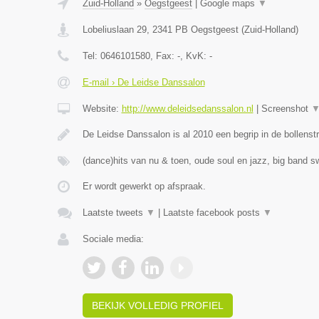
Zuid-Holland
»
Oegstgeest
|
Google maps
▼
Lobeliuslaan 29
,
2341 PB
Oegstgeest
(
Zuid-Holland
)
Tel:
0646101580
, Fax:
-
, KvK:
-
E-mail › De Leidse Danssalon
Website:
http://www.deleidsedanssalon.nl
|
Screenshot
De Leidse Danssalon is al 2010 een begrip in de bollens
(dance)hits van nu & toen, oude soul en jazz, big band s
Er wordt gewerkt op afspraak.
Laatste tweets
▼
|
Laatste facebook posts
▼
Sociale media:
BEKIJK VOLLEDIG PROFIEL