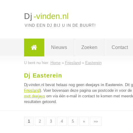
Dj
-vinden.nl
VIND EEN DJ BIJ U IN DE BUURT!
Nieuws
Zoeken
Contact
U bent nu hier:
Home
»
Friesland
»
Easterein
Dj Easterein
Dj-vinden.nl bevat helaas nog geen
deejays in Easterein
. Dit 
Friesland
). Voer bovenaan deze pagina uw postcode in voor de d
met deejays
om via één e-mail in contact te komen met meerder
resultaten getoond.
1
2
3
4
5
»
»»