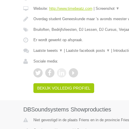
Website:
http://www.timebeatz.com
|
Screenshot
▼
Overdag student Geneeskunde maar ’s avonds meester va
Bruiloften, Bedrijfsfeesten, DJ Lessen, DJ Cursus, Verj
Er wordt gewerkt op afspraak.
Laatste tweets
▼
|
Laatste facebook posts
▼
|
Introduct
Sociale media:
BEKIJK VOLLEDIG PROFIEL
DBSoundsystems Showproducties
Niet gevestigd in de plaats Friens en in de provincie Frie