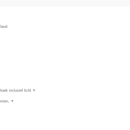
sland.
oek inclusief licht
▼
eesten,
▼