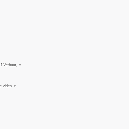
DJ Verhuur,
▼
ie video
▼