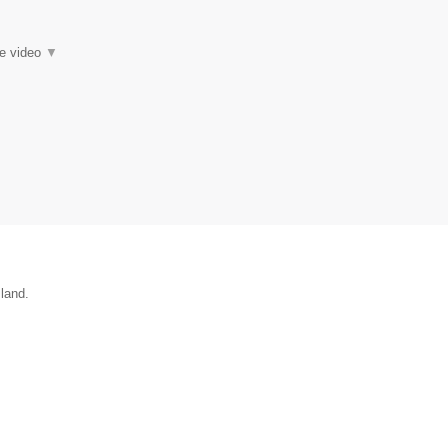
ie video
▼
sland.