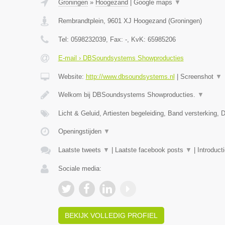
Groningen
»
Hoogezand
|
Google maps
▼
Rembrandtplein
,
9601 XJ
Hoogezand
(
Groningen
)
Tel:
0598232039
, Fax:
-
, KvK:
65985206
E-mail › DBSoundsystems Showproducties
Website:
http://www.dbsoundsystems.nl
|
Screenshot
▼
Welkom bij DBSoundsystems Showproducties.
▼
Licht & Geluid, Artiesten begeleiding, Band versterking, 
Openingstijden
▼
Laatste tweets
▼
|
Laatste facebook posts
▼
|
Introduct
Sociale media:
BEKIJK VOLLEDIG PROFIEL