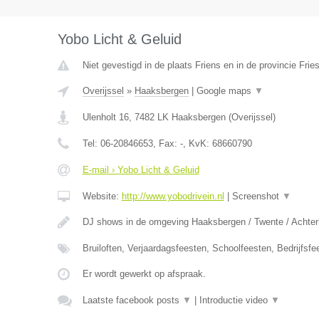
Yobo Licht & Geluid
Niet gevestigd in de plaats Friens en in de provincie Frie
Overijssel
»
Haaksbergen
|
Google maps
▼
Ulenholt 16
,
7482 LK
Haaksbergen
(
Overijssel
)
Tel:
06-20846653
, Fax:
-
, KvK:
68660790
E-mail › Yobo Licht & Geluid
Website:
http://www.yobodrivein.nl
|
Screenshot
▼
DJ shows in de omgeving Haaksbergen / Twente / Achterh
Bruiloften, Verjaardagsfeesten, Schoolfeesten, Bedrijfsf
Er wordt gewerkt op afspraak.
Laatste facebook posts
▼
|
Introductie video
▼