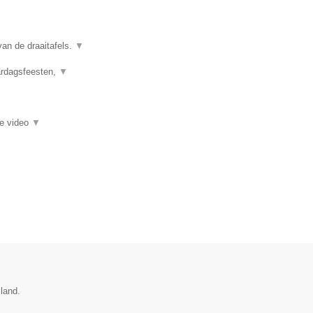
n de draaitafels.
▼
aardagsfeesten,
▼
ie video
▼
sland.