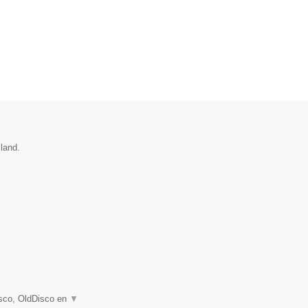
sland.
Disco, OldDisco en
▼