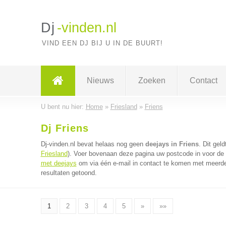
Dj
-vinden.nl
VIND EEN DJ BIJ U IN DE BUURT!
Nieuws
Zoeken
Contact
U bent nu hier:
Home
»
Friesland
»
Friens
Dj Friens
Dj-vinden.nl bevat helaas nog geen
deejays in Friens
. Dit gel
Friesland
). Voer bovenaan deze pagina uw postcode in voor de d
met deejays
om via één e-mail in contact te komen met meerder
resultaten getoond.
1
2
3
4
5
»
»»