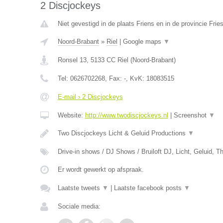
2 Discjockeys
Niet gevestigd in de plaats Friens en in de provincie Frie
Noord-Brabant
»
Riel
|
Google maps
▼
Ronsel 13
,
5133 CC
Riel
(
Noord-Brabant
)
Tel:
0626702268
, Fax:
-
, KvK:
18083515
E-mail › 2 Discjockeys
Website:
http://www.twodiscjockeys.nl
|
Screenshot
▼
Two Discjockeys Licht & Geluid Productions
▼
Drive-in shows / DJ Shows / Bruiloft DJ, Licht, Geluid,
Er wordt gewerkt op afspraak.
Laatste tweets
▼
|
Laatste facebook posts
▼
Sociale media: