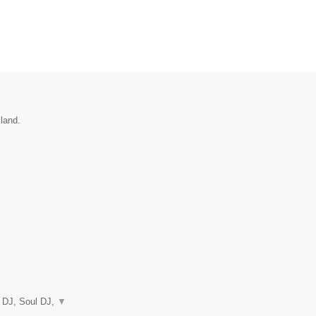
sland.
e DJ, Soul DJ,
▼