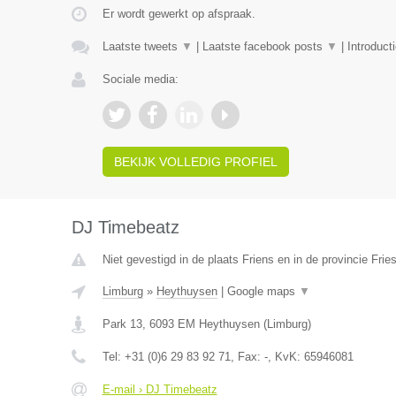
Er wordt gewerkt op afspraak.
Laatste tweets
▼
|
Laatste facebook posts
▼
|
Introduct
Sociale media:
BEKIJK VOLLEDIG PROFIEL
DJ Timebeatz
Niet gevestigd in de plaats Friens en in de provincie Frie
Limburg
»
Heythuysen
|
Google maps
▼
Park 13
,
6093 EM
Heythuysen
(
Limburg
)
Tel:
+31 (0)6 29 83 92 71
, Fax:
-
, KvK:
65946081
E-mail › DJ Timebeatz