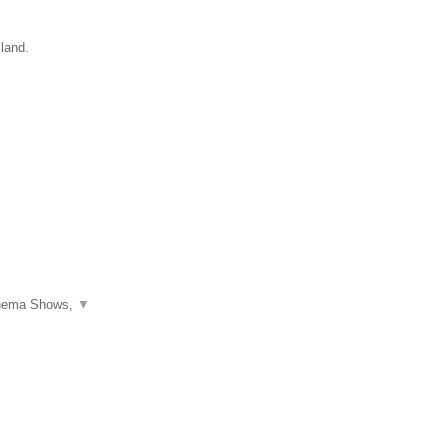
sland.
 Thema Shows,
▼