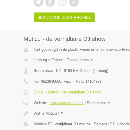
BEKIJK VOLLEDIG PROFIEL
Moticu - de verrijdbare DJ show
Niet gevestigd in de plaats Friens en in de provincie Frie
Limburg
»
Geleen
|
Google maps
▼
Beneluxlaan 104
,
6164 EV
Geleen
(
Limburg
)
Tel:
0623936666
, Fax:
-
, KvK:
14104797
E-mail › Moticu - de verrijdbare DJ show
Website:
http://www.moticu.nl
|
Screenshot
▼
Wat is Moticu?
▼
Mobiele DJ, verrijdbaar DJ meubel, Schlager DJ, rijdend