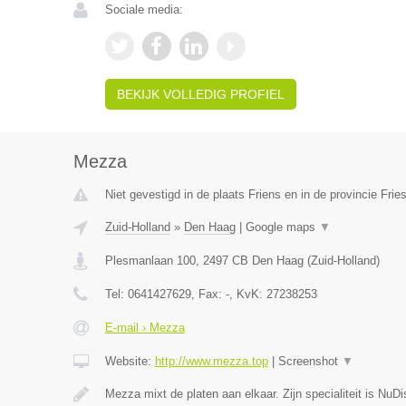
Sociale media:
BEKIJK VOLLEDIG PROFIEL
Mezza
Niet gevestigd in de plaats Friens en in de provincie Frie
Zuid-Holland
»
Den Haag
|
Google maps
▼
Plesmanlaan 100
,
2497 CB
Den Haag
(
Zuid-Holland
)
Tel:
0641427629
, Fax:
-
, KvK:
27238253
E-mail › Mezza
Website:
http://www.mezza.top
|
Screenshot
▼
Mezza mixt de platen aan elkaar. Zijn specialiteit is Nu