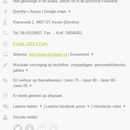
Niet gevestigd in de plaats Jellum en in de provincie Friesland.
Drenthe
»
Assen
|
Google maps
▼
Klaverveld 1
,
9407 GT
Assen
(
Drenthe
)
Tel:
06-41519557
, Fax:
-
, KvK:
54546451
E-mail › DJ's 4 Party
Website:
http://www.djs4party.nl
|
Screenshot
▼
Muzikale verzorging op bruiloften, verjaardagen, personeelsfeesten,
jubilea
▼
DJ verhuur op themafeesten / Jaren 70 - Jaren 80 - Jaren 90 -
Jaren 00
▼
Er wordt gewerkt op afspraak.
Laatste tweets
▼
|
Laatste facebook posts
▼
|
Introductie video
▼
Sociale media: