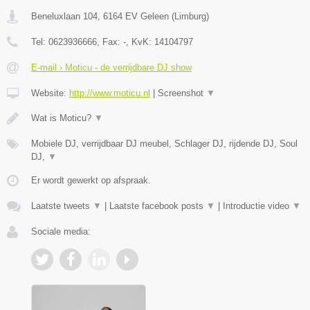
Beneluxlaan 104
,
6164 EV
Geleen
(
Limburg
)
Tel:
0623936666
, Fax:
-
, KvK:
14104797
E-mail › Moticu - de verrijdbare DJ show
Website:
http://www.moticu.nl
|
Screenshot
▼
Wat is Moticu?
▼
Mobiele DJ, verrijdbaar DJ meubel, Schlager DJ, rijdende DJ, Soul
DJ,
▼
Er wordt gewerkt op afspraak.
Laatste tweets
▼
|
Laatste facebook posts
▼
|
Introductie video
▼
Sociale media: