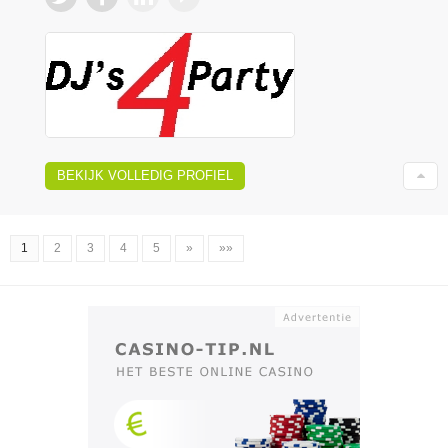
BEKIJK VOLLEDIG PROFIEL
1
2
3
4
5
»
»»