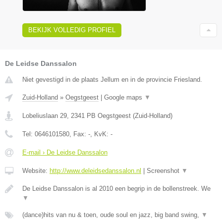
BEKIJK VOLLEDIG PROFIEL
De Leidse Danssalon
Niet gevestigd in de plaats Jellum en in de provincie Friesland.
Zuid-Holland
»
Oegstgeest
|
Google maps
▼
Lobeliuslaan 29
,
2341 PB
Oegstgeest
(
Zuid-Holland
)
Tel:
0646101580
, Fax:
-
, KvK:
-
E-mail › De Leidse Danssalon
Website:
http://www.deleidsedanssalon.nl
|
Screenshot
▼
De Leidse Danssalon is al 2010 een begrip in de bollenstreek. We
▼
(dance)hits van nu & toen, oude soul en jazz, big band swing,
▼