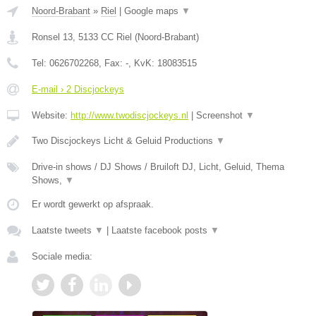
Noord-Brabant
»
Riel
|
Google maps
▼
Ronsel 13
,
5133 CC
Riel
(
Noord-Brabant
)
Tel:
0626702268
, Fax:
-
, KvK:
18083515
E-mail › 2 Discjockeys
Website:
http://www.twodiscjockeys.nl
|
Screenshot
▼
Two Discjockeys Licht & Geluid Productions
▼
Drive-in shows / DJ Shows / Bruiloft DJ, Licht, Geluid, Thema
Shows,
▼
Er wordt gewerkt op afspraak.
Laatste tweets
▼
|
Laatste facebook posts
▼
Sociale media: