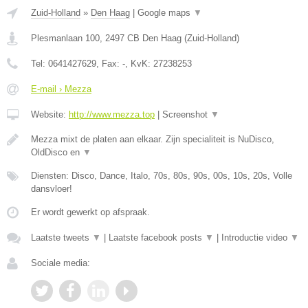
Zuid-Holland
»
Den Haag
|
Google maps
▼
Plesmanlaan 100
,
2497 CB
Den Haag
(
Zuid-Holland
)
Tel:
0641427629
, Fax:
-
, KvK:
27238253
E-mail › Mezza
Website:
http://www.mezza.top
|
Screenshot
▼
Mezza mixt de platen aan elkaar. Zijn specialiteit is NuDisco,
OldDisco en
▼
Diensten: Disco, Dance, Italo, 70s, 80s, 90s, 00s, 10s, 20s, Volle
dansvloer!
Er wordt gewerkt op afspraak.
Laatste tweets
▼
|
Laatste facebook posts
▼
|
Introductie video
▼
Sociale media: