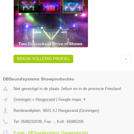
BEKIJK VOLLEDIG PROFIEL
DBSoundsystems Showproducties
Niet gevestigd in de plaats Jellum en in de provincie Friesland.
Groningen
»
Hoogezand
|
Google maps
▼
Rembrandtplein
,
9601 XJ
Hoogezand
(
Groningen
)
Tel:
0598232039
, Fax:
-
, KvK:
65985206
E-mail › DBSoundsystems Showproducties