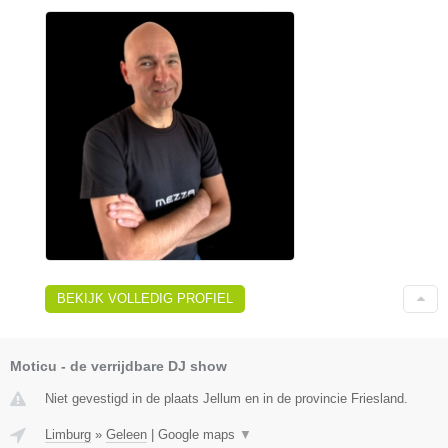
BEKIJK VOLLEDIG PROFIEL
Moticu - de verrijdbare DJ show
Niet gevestigd in de plaats Jellum en in de provincie Friesland.
Limburg
»
Geleen
|
Google maps
▼