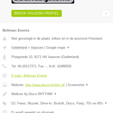
BEKIJK VOLLEDIG PROFIEL
Beltman Events
Niet gevestigd in de plaats Jellum en in de provincie Friesland.
Gelderland
»
Vaassen
|
Google maps
▼
Ploegstede 10
,
8171 HA
Vaassen
(
Gelderland
)
Tel:
06-20217371
, Fax:
-
, KvK:
62980556
E-mail › Beltman Events
Website:
http://www.disco-rhythm.nl/
|
Screenshot
▼
Welkom bij Disco RHYTHM!
▼
DJ, Feest, Muziek, Drive-In, Bruiloft, Disco, Party, 70's en 80's
▼
Er wordt gewerkt op afspraak.