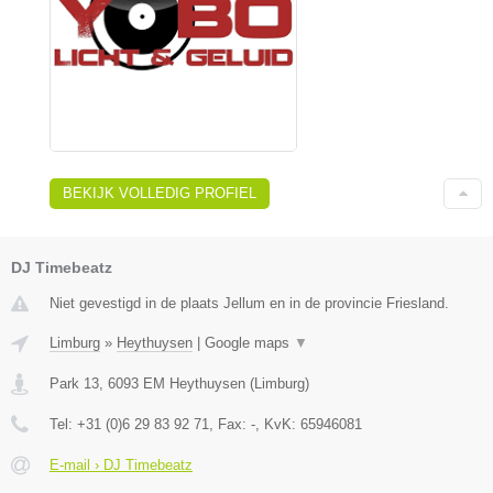
BEKIJK VOLLEDIG PROFIEL
DJ Timebeatz
Niet gevestigd in de plaats Jellum en in de provincie Friesland.
Limburg
»
Heythuysen
|
Google maps
▼
Park 13
,
6093 EM
Heythuysen
(
Limburg
)
Tel:
+31 (0)6 29 83 92 71
, Fax:
-
, KvK:
65946081
E-mail › DJ Timebeatz