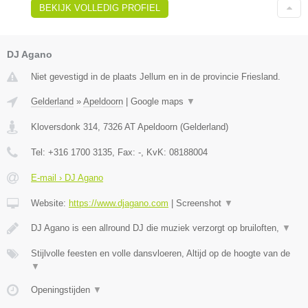
BEKIJK VOLLEDIG PROFIEL
DJ Agano
Niet gevestigd in de plaats Jellum en in de provincie Friesland.
Gelderland
»
Apeldoorn
|
Google maps
▼
Kloversdonk 314
,
7326 AT
Apeldoorn
(
Gelderland
)
Tel:
+316 1700 3135
, Fax:
-
, KvK:
08188004
E-mail › DJ Agano
Website:
https://www.djagano.com
|
Screenshot
▼
DJ Agano is een allround DJ die muziek verzorgt op bruiloften,
▼
Stijlvolle feesten en volle dansvloeren, Altijd op de hoogte van de
▼
Openingstijden
▼