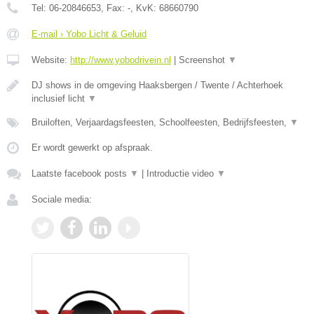
Tel:
06-20846653
, Fax:
-
, KvK:
68660790
E-mail › Yobo Licht & Geluid
Website:
http://www.yobodrivein.nl
|
Screenshot
▼
DJ shows in de omgeving Haaksbergen / Twente / Achterhoek
inclusief licht
▼
Bruiloften, Verjaardagsfeesten, Schoolfeesten, Bedrijfsfeesten,
▼
Er wordt gewerkt op afspraak.
Laatste facebook posts
▼
|
Introductie video
▼
Sociale media: