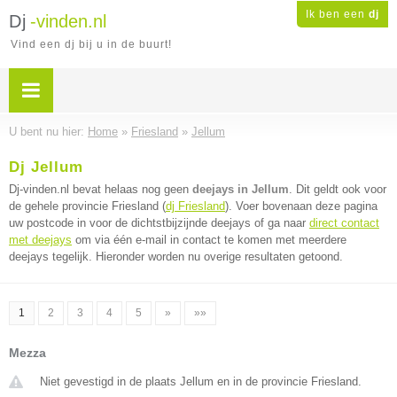
Ik ben een
dj
Dj
-vinden.nl
Vind een dj bij u in de buurt!
U bent nu hier:
Home
»
Friesland
»
Jellum
Dj Jellum
Dj-vinden.nl bevat helaas nog geen
deejays in Jellum
. Dit geldt ook voor
de gehele provincie Friesland (
dj Friesland
). Voer bovenaan deze pagina
uw postcode in voor de dichtstbijzijnde deejays of ga naar
direct contact
met deejays
om via één e-mail in contact te komen met meerdere
deejays tegelijk. Hieronder worden nu overige resultaten getoond.
1
2
3
4
5
»
»»
Mezza
Niet gevestigd in de plaats Jellum en in de provincie Friesland.