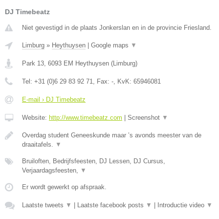
DJ Timebeatz
Niet gevestigd in de plaats Jonkerslan en in de provincie Friesland.
Limburg
»
Heythuysen
|
Google maps
▼
Park 13
,
6093 EM
Heythuysen
(
Limburg
)
Tel:
+31 (0)6 29 83 92 71
, Fax:
-
, KvK:
65946081
E-mail › DJ Timebeatz
Website:
http://www.timebeatz.com
|
Screenshot
▼
Overdag student Geneeskunde maar ’s avonds meester van de
draaitafels.
▼
Bruiloften, Bedrijfsfeesten, DJ Lessen, DJ Cursus,
Verjaardagsfeesten,
▼
Er wordt gewerkt op afspraak.
Laatste tweets
▼
|
Laatste facebook posts
▼
|
Introductie video
▼