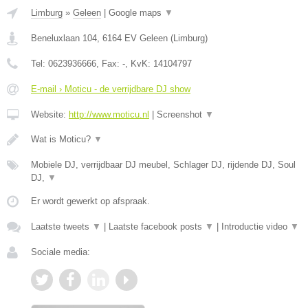
Limburg
»
Geleen
|
Google maps
▼
Beneluxlaan 104
,
6164 EV
Geleen
(
Limburg
)
Tel:
0623936666
, Fax:
-
, KvK:
14104797
E-mail › Moticu - de verrijdbare DJ show
Website:
http://www.moticu.nl
|
Screenshot
▼
Wat is Moticu?
▼
Mobiele DJ, verrijdbaar DJ meubel, Schlager DJ, rijdende DJ, Soul
DJ,
▼
Er wordt gewerkt op afspraak.
Laatste tweets
▼
|
Laatste facebook posts
▼
|
Introductie video
▼
Sociale media: