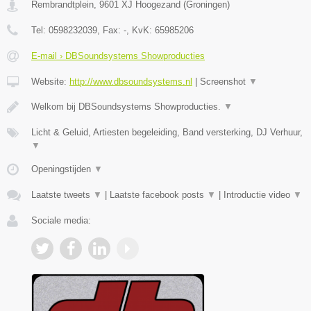
Rembrandtplein
,
9601 XJ
Hoogezand
(
Groningen
)
Tel:
0598232039
, Fax:
-
, KvK:
65985206
E-mail › DBSoundsystems Showproducties
Website:
http://www.dbsoundsystems.nl
|
Screenshot
▼
Welkom bij DBSoundsystems Showproducties.
▼
Licht & Geluid, Artiesten begeleiding, Band versterking, DJ Verhuur,
▼
Openingstijden
▼
Laatste tweets
▼
|
Laatste facebook posts
▼
|
Introductie video
▼
Sociale media: