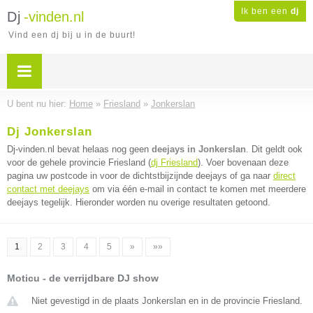
Ik ben een
dj
Dj
-vinden.nl
Vind een dj bij u in de buurt!
U bent nu hier:
Home
»
Friesland
»
Jonkerslan
Dj Jonkerslan
Dj-vinden.nl bevat helaas nog geen
deejays in Jonkerslan
. Dit geldt ook
voor de gehele provincie Friesland (
dj Friesland
). Voer bovenaan deze
pagina uw postcode in voor de dichtstbijzijnde deejays of ga naar
direct
contact met deejays
om via één e-mail in contact te komen met meerdere
deejays tegelijk. Hieronder worden nu overige resultaten getoond.
1
2
3
4
5
»
»»
Moticu - de verrijdbare DJ show
Niet gevestigd in de plaats Jonkerslan en in de provincie Friesland.