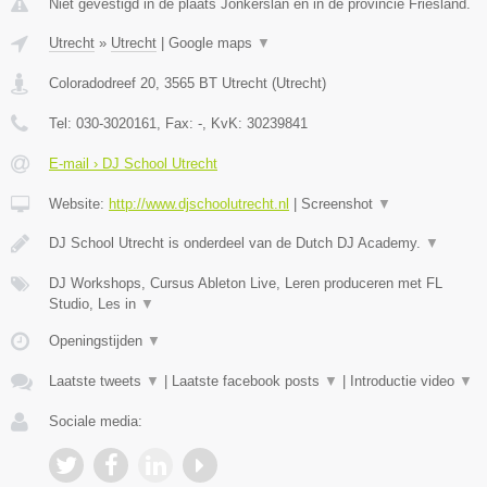
Niet gevestigd in de plaats Jonkerslan en in de provincie Friesland.
Utrecht
»
Utrecht
|
Google maps
▼
Coloradodreef 20
,
3565 BT
Utrecht
(
Utrecht
)
Tel:
030-3020161
, Fax:
-
, KvK:
30239841
E-mail › DJ School Utrecht
Website:
http://www.djschoolutrecht.nl
|
Screenshot
▼
DJ School Utrecht is onderdeel van de Dutch DJ Academy.
▼
DJ Workshops, Cursus Ableton Live, Leren produceren met FL
Studio, Les in
▼
Openingstijden
▼
Laatste tweets
▼
|
Laatste facebook posts
▼
|
Introductie video
▼
Sociale media: