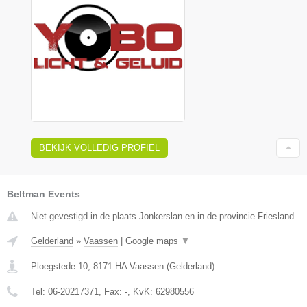
BEKIJK VOLLEDIG PROFIEL
Beltman Events
Niet gevestigd in de plaats Jonkerslan en in de provincie Friesland.
Gelderland
»
Vaassen
|
Google maps
▼
Ploegstede 10
,
8171 HA
Vaassen
(
Gelderland
)
Tel:
06-20217371
, Fax:
-
, KvK:
62980556