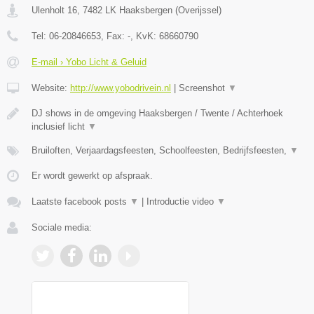
Ulenholt 16
,
7482 LK
Haaksbergen
(
Overijssel
)
Tel:
06-20846653
, Fax:
-
, KvK:
68660790
E-mail › Yobo Licht & Geluid
Website:
http://www.yobodrivein.nl
|
Screenshot
▼
DJ shows in de omgeving Haaksbergen / Twente / Achterhoek
inclusief licht
▼
Bruiloften, Verjaardagsfeesten, Schoolfeesten, Bedrijfsfeesten,
▼
Er wordt gewerkt op afspraak.
Laatste facebook posts
▼
|
Introductie video
▼
Sociale media: