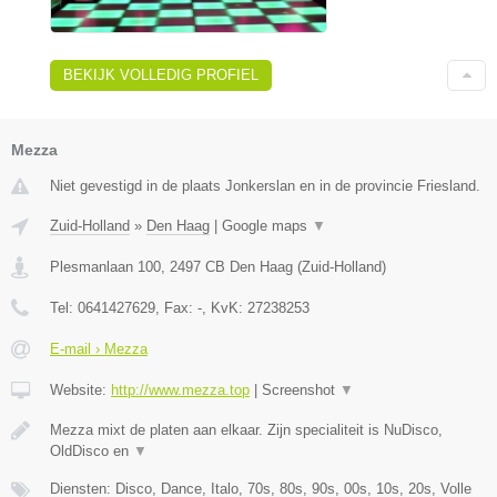
BEKIJK VOLLEDIG PROFIEL
Mezza
Niet gevestigd in de plaats Jonkerslan en in de provincie Friesland.
Zuid-Holland
»
Den Haag
|
Google maps
▼
Plesmanlaan 100
,
2497 CB
Den Haag
(
Zuid-Holland
)
Tel:
0641427629
, Fax:
-
, KvK:
27238253
E-mail › Mezza
Website:
http://www.mezza.top
|
Screenshot
▼
Mezza mixt de platen aan elkaar. Zijn specialiteit is NuDisco,
OldDisco en
▼
Diensten: Disco, Dance, Italo, 70s, 80s, 90s, 00s, 10s, 20s, Volle