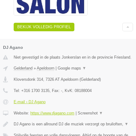
BEKIJK VOLLEDIG PROFIEL
DJ Agano
Niet gevestigd in de plaats Jonkerslan en in de provincie Friesland.
Gelderland
»
Apeldoorn
|
Google maps
▼
Kloversdonk 314
,
7326 AT
Apeldoorn
(
Gelderland
)
Tel:
+316 1700 3135
, Fax:
-
, KvK:
08188004
E-mail › DJ Agano
Website:
https://www.djagano.com
|
Screenshot
▼
DJ Agano is een allround DJ die muziek verzorgt op bruiloften,
▼
Stijlvolle feesten en volle dansvloeren, Altijd op de hoogte van de