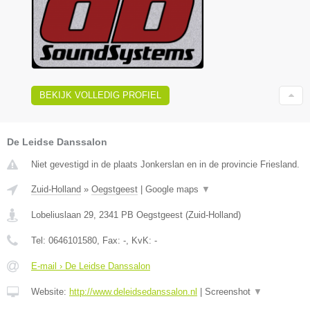
BEKIJK VOLLEDIG PROFIEL
De Leidse Danssalon
Niet gevestigd in de plaats Jonkerslan en in de provincie Friesland.
Zuid-Holland
»
Oegstgeest
|
Google maps
▼
Lobeliuslaan 29
,
2341 PB
Oegstgeest
(
Zuid-Holland
)
Tel:
0646101580
, Fax:
-
, KvK:
-
E-mail › De Leidse Danssalon
Website:
http://www.deleidsedanssalon.nl
|
Screenshot
▼