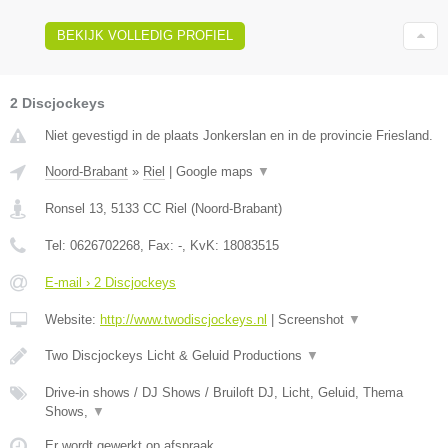
BEKIJK VOLLEDIG PROFIEL
2 Discjockeys
Niet gevestigd in de plaats Jonkerslan en in de provincie Friesland.
Noord-Brabant
»
Riel
|
Google maps
▼
Ronsel 13
,
5133 CC
Riel
(
Noord-Brabant
)
Tel:
0626702268
, Fax:
-
, KvK:
18083515
E-mail › 2 Discjockeys
Website:
http://www.twodiscjockeys.nl
|
Screenshot
▼
Two Discjockeys Licht & Geluid Productions
▼
Drive-in shows / DJ Shows / Bruiloft DJ, Licht, Geluid, Thema
Shows,
▼
Er wordt gewerkt op afspraak.