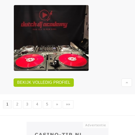
BEKIJK VOLLEDIG PROFIEL
1
2
3
4
5
»
»»