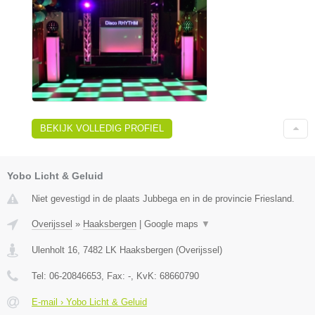
BEKIJK VOLLEDIG PROFIEL
Yobo Licht & Geluid
Niet gevestigd in de plaats Jubbega en in de provincie Friesland.
Overijssel
»
Haaksbergen
|
Google maps
▼
Ulenholt 16
,
7482 LK
Haaksbergen
(
Overijssel
)
Tel:
06-20846653
, Fax:
-
, KvK:
68660790
E-mail › Yobo Licht & Geluid