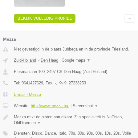
BEKIJK VOLLEDIG PROFIEL
Mezza
Niet gevestigd in de plaats Jubbega en in de provincie Friesland.
Zuid-Holland
»
Den Haag
|
Google maps
▼
Plesmanlaan 100
,
2497 CB
Den Haag
(
Zuid-Holland
)
Tel:
0641427629
, Fax:
-
, KvK:
27238253
E-mail › Mezza
Website:
http://www.mezza.top
|
Screenshot
▼
Mezza mixt de platen aan elkaar. Zijn specialiteit is NuDisco,
OldDisco en
▼
Diensten: Disco, Dance, Italo, 70s, 80s, 90s, 00s, 10s, 20s, Volle