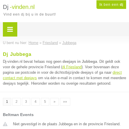
Ik ben een
dj
Dj
-vinden.nl
Vind een dj bij u in de buurt!
U bent nu hier:
Home
»
Friesland
»
Jubbega
Dj Jubbega
Dj-vinden.nl bevat helaas nog geen
deejays in Jubbega
. Dit geldt ook
voor de gehele provincie Friesland (
dj Friesland
). Voer bovenaan deze
pagina uw postcode in voor de dichtstbijzijnde deejays of ga naar
direct
contact met deejays
om via één e-mail in contact te komen met meerdere
deejays tegelijk. Hieronder worden nu overige resultaten getoond.
1
2
3
4
5
»
»»
Beltman Events
Niet gevestigd in de plaats Jubbega en in de provincie Friesland.