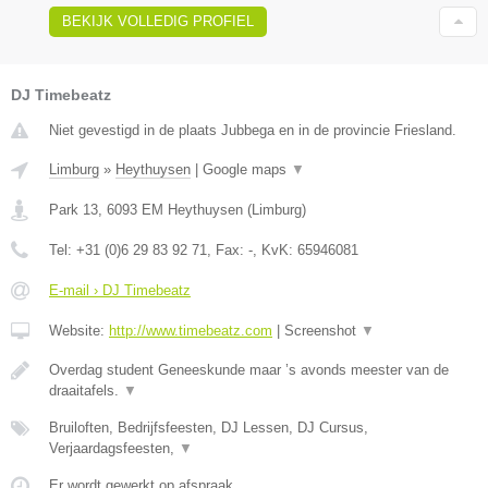
BEKIJK VOLLEDIG PROFIEL
DJ Timebeatz
Niet gevestigd in de plaats Jubbega en in de provincie Friesland.
Limburg
»
Heythuysen
|
Google maps
▼
Park 13
,
6093 EM
Heythuysen
(
Limburg
)
Tel:
+31 (0)6 29 83 92 71
, Fax:
-
, KvK:
65946081
E-mail › DJ Timebeatz
Website:
http://www.timebeatz.com
|
Screenshot
▼
Overdag student Geneeskunde maar ’s avonds meester van de
draaitafels.
▼
Bruiloften, Bedrijfsfeesten, DJ Lessen, DJ Cursus,
Verjaardagsfeesten,
▼
Er wordt gewerkt op afspraak.