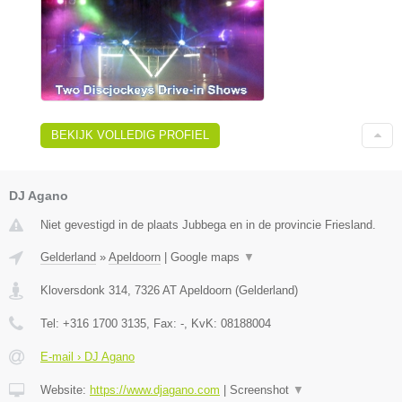
BEKIJK VOLLEDIG PROFIEL
DJ Agano
Niet gevestigd in de plaats Jubbega en in de provincie Friesland.
Gelderland
»
Apeldoorn
|
Google maps
▼
Kloversdonk 314
,
7326 AT
Apeldoorn
(
Gelderland
)
Tel:
+316 1700 3135
, Fax:
-
, KvK:
08188004
E-mail › DJ Agano
Website:
https://www.djagano.com
|
Screenshot
▼