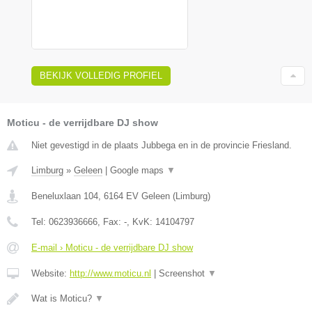
BEKIJK VOLLEDIG PROFIEL
Moticu - de verrijdbare DJ show
Niet gevestigd in de plaats Jubbega en in de provincie Friesland.
Limburg
»
Geleen
|
Google maps
▼
Beneluxlaan 104
,
6164 EV
Geleen
(
Limburg
)
Tel:
0623936666
, Fax:
-
, KvK:
14104797
E-mail › Moticu - de verrijdbare DJ show
Website:
http://www.moticu.nl
|
Screenshot
▼
Wat is Moticu?
▼