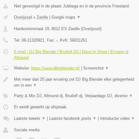
Niet gevestigd in de plaats Jubbega en in de provincie Friesland.
Overijssel
»
Zwolle
|
Google maps
▼
Hardesteinstraat 19
,
8012 ES
Zwolle
(
Overijssel
)
Tel:
06-11320921
, Fax:
-
, KvK:
​56011261
E-mail › DJ Big Blender | Bruiloft DJ | Drive In Show | Ervaren &
Allround
Website:
https://www.djbigblender.nl/
|
Screenshot
▼
Met meer dan 25 jaar ervaring zet DJ Big Blender elke gelegenheid
om in een
▼
Party & Mix DJ, Allround dj, Bruiloft dj, Verjaardags DJ, diverse
▼
Er wordt gewerkt op afspraak.
Laatste tweets
▼
|
Laatste facebook posts
▼
|
Introductie video
▼
Sociale media: