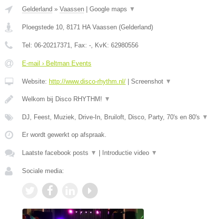
Gelderland
»
Vaassen
|
Google maps
▼
Ploegstede 10
,
8171 HA
Vaassen
(
Gelderland
)
Tel:
06-20217371
, Fax:
-
, KvK:
62980556
E-mail › Beltman Events
Website:
http://www.disco-rhythm.nl/
|
Screenshot
▼
Welkom bij Disco RHYTHM!
▼
DJ, Feest, Muziek, Drive-In, Bruiloft, Disco, Party, 70's en 80's
▼
Er wordt gewerkt op afspraak.
Laatste facebook posts
▼
|
Introductie video
▼
Sociale media: