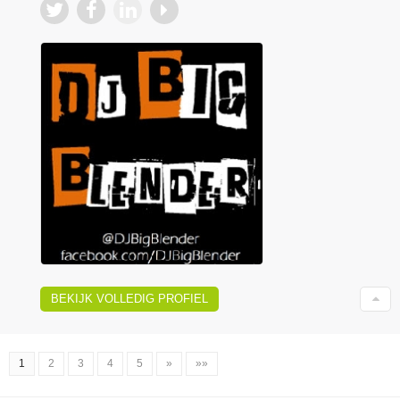
BEKIJK VOLLEDIG PROFIEL
1
2
3
4
5
»
»»