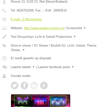
Ronsel 13
,
5133 CC
Riel
(
Noord-Brabant
)
Tel:
0626702268
, Fax:
-
, KvK:
18083515
E-mail › 2 Discjockeys
Website:
http://www.twodiscjockeys.nl
|
Screenshot
▼
Two Discjockeys Licht & Geluid Productions
▼
Drive-in shows / DJ Shows / Bruiloft DJ, Licht, Geluid, Thema
Shows,
▼
Er wordt gewerkt op afspraak.
Laatste tweets
▼
|
Laatste facebook posts
▼
Sociale media: