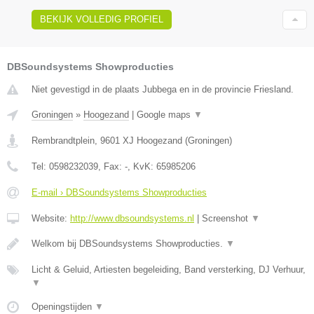
BEKIJK VOLLEDIG PROFIEL
DBSoundsystems Showproducties
Niet gevestigd in de plaats Jubbega en in de provincie Friesland.
Groningen
»
Hoogezand
|
Google maps
▼
Rembrandtplein
,
9601 XJ
Hoogezand
(
Groningen
)
Tel:
0598232039
, Fax:
-
, KvK:
65985206
E-mail › DBSoundsystems Showproducties
Website:
http://www.dbsoundsystems.nl
|
Screenshot
▼
Welkom bij DBSoundsystems Showproducties.
▼
Licht & Geluid, Artiesten begeleiding, Band versterking, DJ Verhuur,
▼
Openingstijden
▼