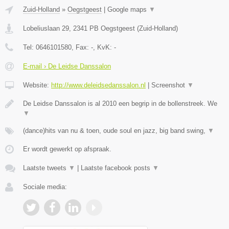
Zuid-Holland
»
Oegstgeest
|
Google maps
▼
Lobeliuslaan 29
,
2341 PB
Oegstgeest
(
Zuid-Holland
)
Tel:
0646101580
, Fax:
-
, KvK:
-
E-mail › De Leidse Danssalon
Website:
http://www.deleidsedanssalon.nl
|
Screenshot
▼
De Leidse Danssalon is al 2010 een begrip in de bollenstreek. We
▼
(dance)hits van nu & toen, oude soul en jazz, big band swing,
▼
Er wordt gewerkt op afspraak.
Laatste tweets
▼
|
Laatste facebook posts
▼
Sociale media: