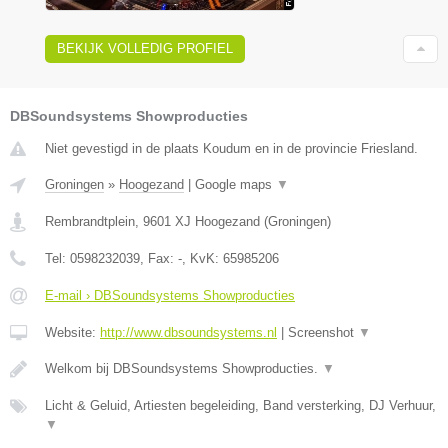
BEKIJK VOLLEDIG PROFIEL
DBSoundsystems Showproducties
Niet gevestigd in de plaats Koudum en in de provincie Friesland.
Groningen
»
Hoogezand
|
Google maps
▼
Rembrandtplein
,
9601 XJ
Hoogezand
(
Groningen
)
Tel:
0598232039
, Fax:
-
, KvK:
65985206
E-mail › DBSoundsystems Showproducties
Website:
http://www.dbsoundsystems.nl
|
Screenshot
▼
Welkom bij DBSoundsystems Showproducties.
▼
Licht & Geluid, Artiesten begeleiding, Band versterking, DJ Verhuur,
▼