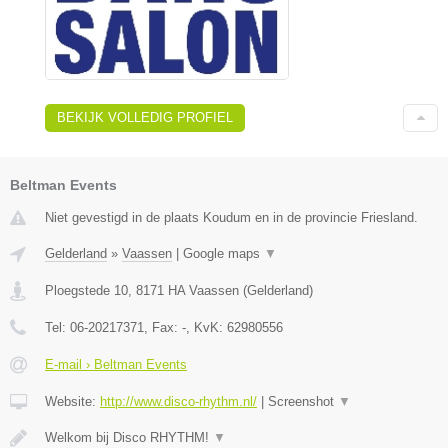
BEKIJK VOLLEDIG PROFIEL
Beltman Events
Niet gevestigd in de plaats Koudum en in de provincie Friesland.
Gelderland
»
Vaassen
|
Google maps
▼
Ploegstede 10
,
8171 HA
Vaassen
(
Gelderland
)
Tel:
06-20217371
, Fax:
-
, KvK:
62980556
E-mail › Beltman Events
Website:
http://www.disco-rhythm.nl/
|
Screenshot
▼
Welkom bij Disco RHYTHM!
▼