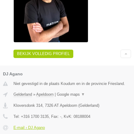
BEKIJK VOLLEDIG PROFIEL
DJ Agano
Niet gevestigd in de plaats Koudum en in de provincie Friesland.
Gelderland
»
Apeldoorn
|
Google maps
▼
Kloversdonk 314
,
7326 AT
Apeldoorn
(
Gelderland
)
Tel:
+316 1700 3135
, Fax:
-
, KvK:
08188004
E-mail › DJ Agano