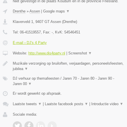
Niet gevestigd in de plaats Koudum en in de provincie Friesland.
Drenthe
»
Assen
|
Google maps
▼
Klaverveld 1
,
9407 GT
Assen
(
Drenthe
)
Tel:
06-41519557
, Fax:
-
, KvK:
54546451
E-mail › DJ's 4 Party
Website:
http://www.djs4party.nl
|
Screenshot
▼
Muzikale verzorging op bruiloften, verjaardagen, personeelsfeesten,
jubilea
▼
DJ verhuur op themafeesten / Jaren 70 - Jaren 80 - Jaren 90 -
Jaren 00
▼
Er wordt gewerkt op afspraak.
Laatste tweets
▼
|
Laatste facebook posts
▼
|
Introductie video
▼
Sociale media: