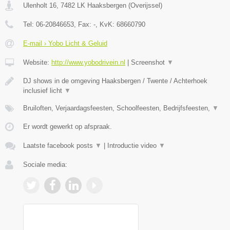
Ulenholt 16
,
7482 LK
Haaksbergen
(
Overijssel
)
Tel:
06-20846653
, Fax:
-
, KvK:
68660790
E-mail › Yobo Licht & Geluid
Website:
http://www.yobodrivein.nl
|
Screenshot
▼
DJ shows in de omgeving Haaksbergen / Twente / Achterhoek
inclusief licht
▼
Bruiloften, Verjaardagsfeesten, Schoolfeesten, Bedrijfsfeesten,
▼
Er wordt gewerkt op afspraak.
Laatste facebook posts
▼
|
Introductie video
▼
Sociale media: