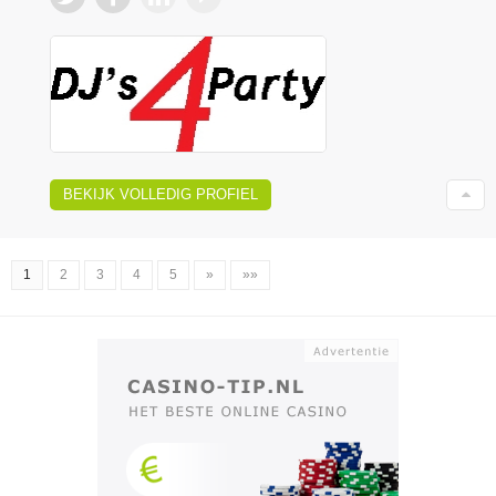
BEKIJK VOLLEDIG PROFIEL
1
2
3
4
5
»
»»