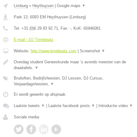
Limburg
»
Heythuysen
|
Google maps
▼
Park 13
,
6093 EM
Heythuysen
(
Limburg
)
Tel:
+31 (0)6 29 83 92 71
, Fax:
-
, KvK:
65946081
E-mail › DJ Timebeatz
Website:
http://www.timebeatz.com
|
Screenshot
▼
Overdag student Geneeskunde maar ’s avonds meester van de
draaitafels.
▼
Bruiloften, Bedrijfsfeesten, DJ Lessen, DJ Cursus,
Verjaardagsfeesten,
▼
Er wordt gewerkt op afspraak.
Laatste tweets
▼
|
Laatste facebook posts
▼
|
Introductie video
▼
Sociale media: