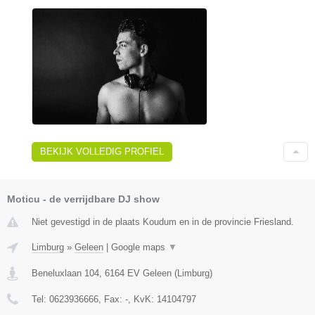
BEKIJK VOLLEDIG PROFIEL
Moticu - de verrijdbare DJ show
Niet gevestigd in de plaats Koudum en in de provincie Friesland.
Limburg
»
Geleen
|
Google maps
▼
Beneluxlaan 104
,
6164 EV
Geleen
(
Limburg
)
Tel:
0623936666
, Fax:
-
, KvK:
14104797