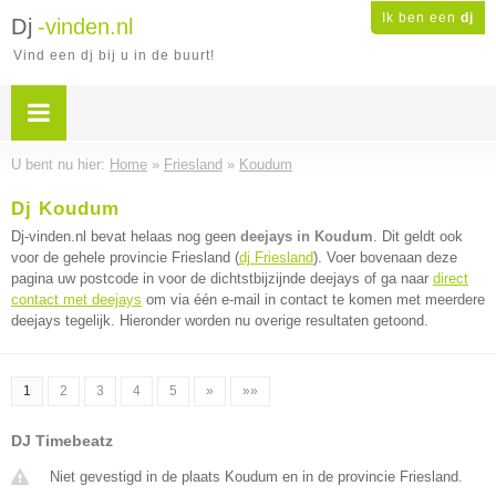
Ik ben een
dj
Dj
-vinden.nl
Vind een dj bij u in de buurt!
U bent nu hier:
Home
»
Friesland
»
Koudum
Dj Koudum
Dj-vinden.nl bevat helaas nog geen
deejays in Koudum
. Dit geldt ook
voor de gehele provincie Friesland (
dj Friesland
). Voer bovenaan deze
pagina uw postcode in voor de dichtstbijzijnde deejays of ga naar
direct
contact met deejays
om via één e-mail in contact te komen met meerdere
deejays tegelijk. Hieronder worden nu overige resultaten getoond.
1
2
3
4
5
»
»»
DJ Timebeatz
Niet gevestigd in de plaats Koudum en in de provincie Friesland.