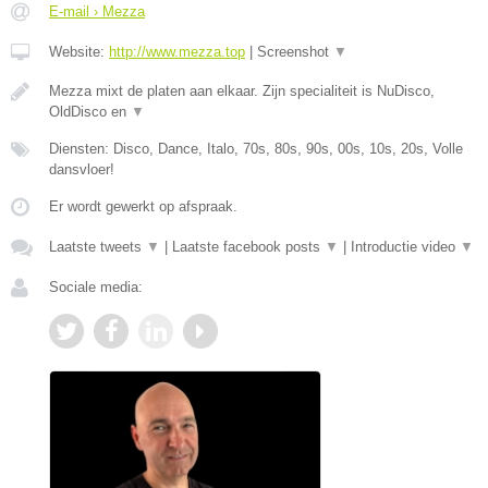
E-mail › Mezza
Website:
http://www.mezza.top
|
Screenshot
▼
Mezza mixt de platen aan elkaar. Zijn specialiteit is NuDisco,
OldDisco en
▼
Diensten: Disco, Dance, Italo, 70s, 80s, 90s, 00s, 10s, 20s, Volle
dansvloer!
Er wordt gewerkt op afspraak.
Laatste tweets
▼
|
Laatste facebook posts
▼
|
Introductie video
▼
Sociale media: