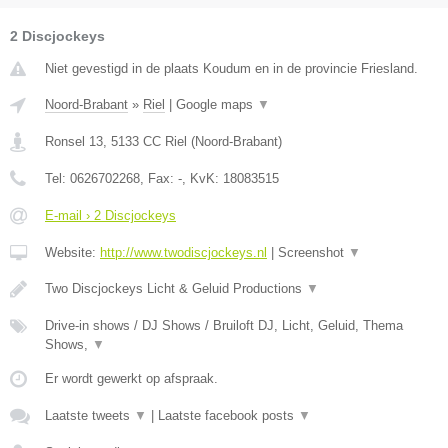
2 Discjockeys
Niet gevestigd in de plaats Koudum en in de provincie Friesland.
Noord-Brabant
»
Riel
|
Google maps
▼
Ronsel 13
,
5133 CC
Riel
(
Noord-Brabant
)
Tel:
0626702268
, Fax:
-
, KvK:
18083515
E-mail › 2 Discjockeys
Website:
http://www.twodiscjockeys.nl
|
Screenshot
▼
Two Discjockeys Licht & Geluid Productions
▼
Drive-in shows / DJ Shows / Bruiloft DJ, Licht, Geluid, Thema
Shows,
▼
Er wordt gewerkt op afspraak.
Laatste tweets
▼
|
Laatste facebook posts
▼