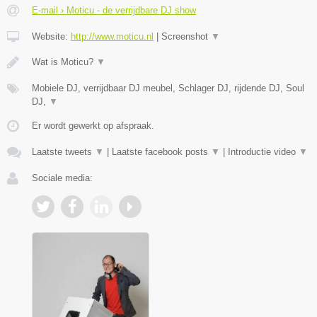
E-mail › Moticu - de verrijdbare DJ show
Website:
http://www.moticu.nl
|
Screenshot
▼
Wat is Moticu?
▼
Mobiele DJ, verrijdbaar DJ meubel, Schlager DJ, rijdende DJ, Soul
DJ,
▼
Er wordt gewerkt op afspraak.
Laatste tweets
▼
|
Laatste facebook posts
▼
|
Introductie video
▼
Sociale media: