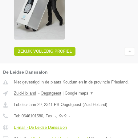
BEKIJK VOLLEDIG PROFIEL
De Leidse Danssalon
Niet gevestigd in de plaats Koudum en in de provincie Friesland.
Zuid-Holland
»
Oegstgeest
|
Google maps
▼
Lobeliuslaan 29
,
2341 PB
Oegstgeest
(
Zuid-Holland
)
Tel:
0646101580
, Fax:
-
, KvK:
-
E-mail › De Leidse Danssalon