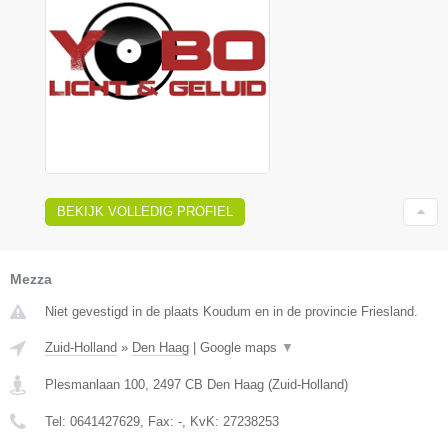
BEKIJK VOLLEDIG PROFIEL
Mezza
Niet gevestigd in de plaats Koudum en in de provincie Friesland.
Zuid-Holland
»
Den Haag
|
Google maps
▼
Plesmanlaan 100
,
2497 CB
Den Haag
(
Zuid-Holland
)
Tel:
0641427629
, Fax:
-
, KvK:
27238253