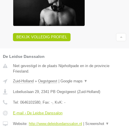
BEKIJK VOLLEDIG PROFIEL
De Leidse Danssalon
Niet gevestigd in de plaats Nijeholtpade en in de provincie
Friesland.
Zuid-Holland
»
Oegstgeest
|
Google maps
▼
Lobeliuslaan 29
,
2341 PB
Oegstgeest
(
Zuid-Holland
)
Tel:
0646101580
, Fax:
-
, KvK:
-
E-mail › De Leidse Danssalon
Website:
http://www.deleidsedanssalon.nl
|
Screenshot
▼