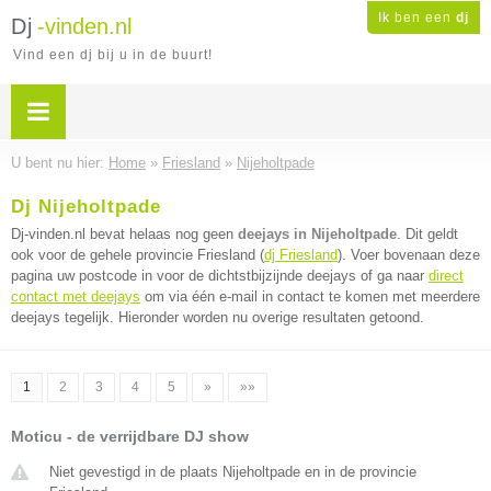
Ik ben een
dj
Dj
-vinden.nl
Vind een dj bij u in de buurt!
U bent nu hier:
Home
»
Friesland
»
Nijeholtpade
Dj Nijeholtpade
Dj-vinden.nl bevat helaas nog geen
deejays in Nijeholtpade
. Dit geldt
ook voor de gehele provincie Friesland (
dj Friesland
). Voer bovenaan deze
pagina uw postcode in voor de dichtstbijzijnde deejays of ga naar
direct
contact met deejays
om via één e-mail in contact te komen met meerdere
deejays tegelijk. Hieronder worden nu overige resultaten getoond.
1
2
3
4
5
»
»»
Moticu - de verrijdbare DJ show
Niet gevestigd in de plaats Nijeholtpade en in de provincie