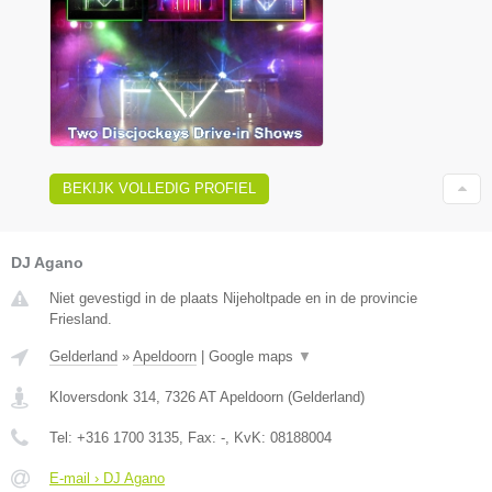
BEKIJK VOLLEDIG PROFIEL
DJ Agano
Niet gevestigd in de plaats Nijeholtpade en in de provincie
Friesland.
Gelderland
»
Apeldoorn
|
Google maps
▼
Kloversdonk 314
,
7326 AT
Apeldoorn
(
Gelderland
)
Tel:
+316 1700 3135
, Fax:
-
, KvK:
08188004
E-mail › DJ Agano