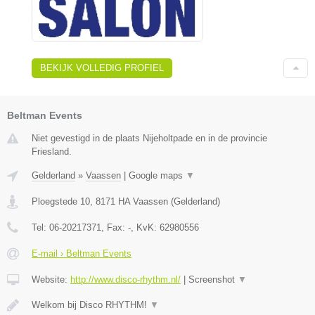
BEKIJK VOLLEDIG PROFIEL
Beltman Events
Niet gevestigd in de plaats Nijeholtpade en in de provincie
Friesland.
Gelderland
»
Vaassen
|
Google maps
▼
Ploegstede 10
,
8171 HA
Vaassen
(
Gelderland
)
Tel:
06-20217371
, Fax:
-
, KvK:
62980556
E-mail › Beltman Events
Website:
http://www.disco-rhythm.nl/
|
Screenshot
▼
Welkom bij Disco RHYTHM!
▼