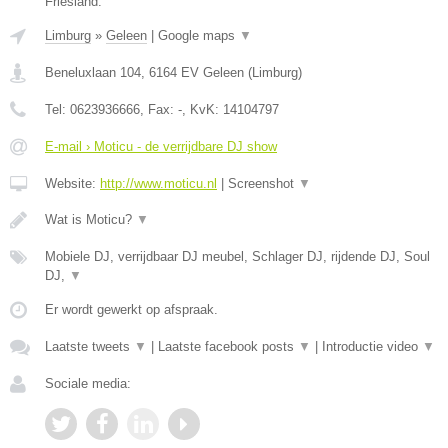
Friesland.
Limburg
»
Geleen
|
Google maps
▼
Beneluxlaan 104
,
6164 EV
Geleen
(
Limburg
)
Tel:
0623936666
, Fax:
-
, KvK:
14104797
E-mail › Moticu - de verrijdbare DJ show
Website:
http://www.moticu.nl
|
Screenshot
▼
Wat is Moticu?
▼
Mobiele DJ, verrijdbaar DJ meubel, Schlager DJ, rijdende DJ, Soul
DJ,
▼
Er wordt gewerkt op afspraak.
Laatste tweets
▼
|
Laatste facebook posts
▼
|
Introductie video
▼
Sociale media: