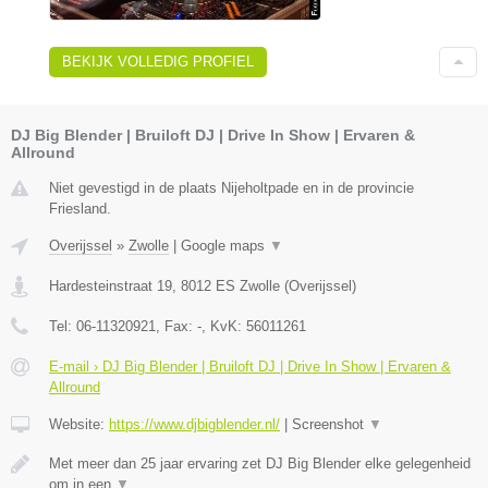
BEKIJK VOLLEDIG PROFIEL
DJ Big Blender | Bruiloft DJ | Drive In Show | Ervaren &
Allround
Niet gevestigd in de plaats Nijeholtpade en in de provincie
Friesland.
Overijssel
»
Zwolle
|
Google maps
▼
Hardesteinstraat 19
,
8012 ES
Zwolle
(
Overijssel
)
Tel:
06-11320921
, Fax:
-
, KvK:
​56011261
E-mail › DJ Big Blender | Bruiloft DJ | Drive In Show | Ervaren &
Allround
Website:
https://www.djbigblender.nl/
|
Screenshot
▼
Met meer dan 25 jaar ervaring zet DJ Big Blender elke gelegenheid
om in een
▼