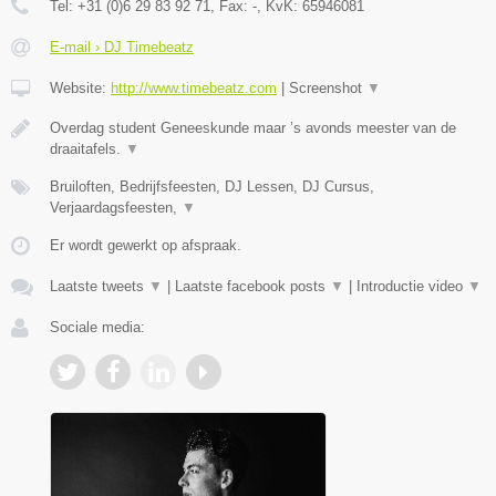
Tel:
+31 (0)6 29 83 92 71
, Fax:
-
, KvK:
65946081
E-mail › DJ Timebeatz
Website:
http://www.timebeatz.com
|
Screenshot
▼
Overdag student Geneeskunde maar ’s avonds meester van de
draaitafels.
▼
Bruiloften, Bedrijfsfeesten, DJ Lessen, DJ Cursus,
Verjaardagsfeesten,
▼
Er wordt gewerkt op afspraak.
Laatste tweets
▼
|
Laatste facebook posts
▼
|
Introductie video
▼
Sociale media: