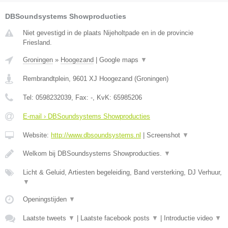
DBSoundsystems Showproducties
Niet gevestigd in de plaats Nijeholtpade en in de provincie
Friesland.
Groningen
»
Hoogezand
|
Google maps
▼
Rembrandtplein
,
9601 XJ
Hoogezand
(
Groningen
)
Tel:
0598232039
, Fax:
-
, KvK:
65985206
E-mail › DBSoundsystems Showproducties
Website:
http://www.dbsoundsystems.nl
|
Screenshot
▼
Welkom bij DBSoundsystems Showproducties.
▼
Licht & Geluid, Artiesten begeleiding, Band versterking, DJ Verhuur,
▼
Openingstijden
▼
Laatste tweets
▼
|
Laatste facebook posts
▼
|
Introductie video
▼