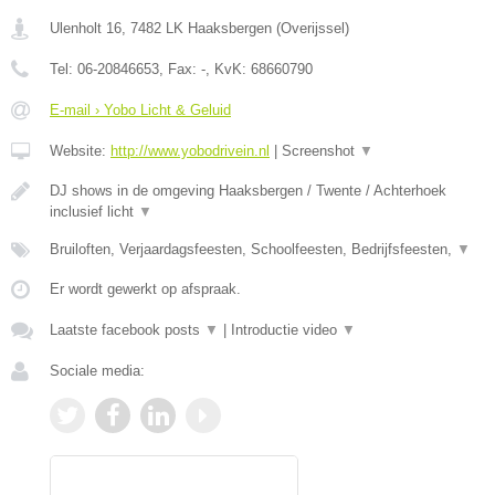
Ulenholt 16
,
7482 LK
Haaksbergen
(
Overijssel
)
Tel:
06-20846653
, Fax:
-
, KvK:
68660790
E-mail › Yobo Licht & Geluid
Website:
http://www.yobodrivein.nl
|
Screenshot
▼
DJ shows in de omgeving Haaksbergen / Twente / Achterhoek
inclusief licht
▼
Bruiloften, Verjaardagsfeesten, Schoolfeesten, Bedrijfsfeesten,
▼
Er wordt gewerkt op afspraak.
Laatste facebook posts
▼
|
Introductie video
▼
Sociale media: