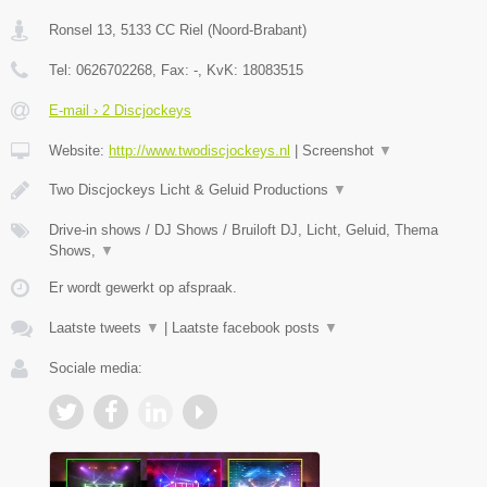
Ronsel 13
,
5133 CC
Riel
(
Noord-Brabant
)
Tel:
0626702268
, Fax:
-
, KvK:
18083515
E-mail › 2 Discjockeys
Website:
http://www.twodiscjockeys.nl
|
Screenshot
▼
Two Discjockeys Licht & Geluid Productions
▼
Drive-in shows / DJ Shows / Bruiloft DJ, Licht, Geluid, Thema
Shows,
▼
Er wordt gewerkt op afspraak.
Laatste tweets
▼
|
Laatste facebook posts
▼
Sociale media: