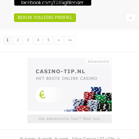
BEKIJK VOLLEDIG PROFIEL
1
2
3
4
5
»
»»
Uw advertentie hier? Mail ons
Ik kwam, ik zocht, ik vond - Julius Caesar / 47 v.Chr. ;)