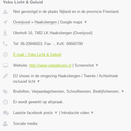
Yobo Licht & Geluid
Niet gevestigd in de plaats Nijland en in de provincie Friesland.
Overijssel
»
Haaksbergen
|
Google maps
▼
Ulenholt 16
,
7482 LK
Haaksbergen
(
Overijssel
)
Tel:
06-20846653
, Fax:
-
, KvK:
68660790
E-mail › Yobo Licht & Geluid
Website:
http://www.yobodrivein.nl
|
Screenshot
▼
DJ shows in de omgeving Haaksbergen / Twente / Achterhoek
inclusief licht
▼
Bruiloften, Verjaardagsfeesten, Schoolfeesten, Bedrijfsfeesten,
▼
Er wordt gewerkt op afspraak.
Laatste facebook posts
▼
|
Introductie video
▼
Sociale media: