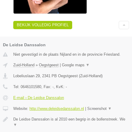
BEKIJK VOLLEDIG PROFIEL
De Leidse Danssalon
Niet gevestigd in de plaats Nijland en in de provincie Friesland.
Zuid-Holland
»
Oegstgeest
|
Google maps
▼
Lobeliuslaan 29
,
2341 PB
Oegstgeest
(
Zuid-Holland
)
Tel:
0646101580
, Fax:
-
, KvK:
-
E-mail › De Leidse Danssalon
Website:
http://www.deleidsedanssalon.nl
|
Screenshot
▼
De Leidse Danssalon is al 2010 een begrip in de bollenstreek. We
▼