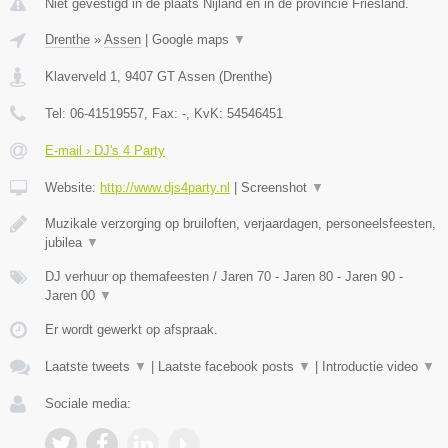
Niet gevestigd in de plaats Nijland en in de provincie Friesland.
Drenthe
»
Assen
|
Google maps
▼
Klaverveld 1
,
9407 GT
Assen
(
Drenthe
)
Tel:
06-41519557
, Fax:
-
, KvK:
54546451
E-mail › DJ's 4 Party
Website:
http://www.djs4party.nl
|
Screenshot
▼
Muzikale verzorging op bruiloften, verjaardagen, personeelsfeesten,
jubilea
▼
DJ verhuur op themafeesten / Jaren 70 - Jaren 80 - Jaren 90 -
Jaren 00
▼
Er wordt gewerkt op afspraak.
Laatste tweets
▼
|
Laatste facebook posts
▼
|
Introductie video
▼
Sociale media: