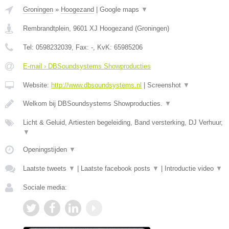
Groningen
»
Hoogezand
|
Google maps
▼
Rembrandtplein
,
9601 XJ
Hoogezand
(
Groningen
)
Tel:
0598232039
, Fax:
-
, KvK:
65985206
E-mail › DBSoundsystems Showproducties
Website:
http://www.dbsoundsystems.nl
|
Screenshot
▼
Welkom bij DBSoundsystems Showproducties.
▼
Licht & Geluid, Artiesten begeleiding, Band versterking, DJ Verhuur,
▼
Openingstijden
▼
Laatste tweets
▼
|
Laatste facebook posts
▼
|
Introductie video
▼
Sociale media: