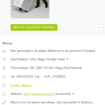
BEKIJK VOLLEDIG PROFIEL
Mezza
Niet gevestigd in de plaats Nijland en in de provincie Friesland.
Zuid-Holland
»
Den Haag
|
Google maps
▼
Plesmanlaan 100
,
2497 CB
Den Haag
(
Zuid-Holland
)
Tel:
0641427629
, Fax:
-
, KvK:
27238253
E-mail › Mezza
Website:
http://www.mezza.top
|
Screenshot
▼
Mezza mixt de platen aan elkaar. Zijn specialiteit is NuDisco,