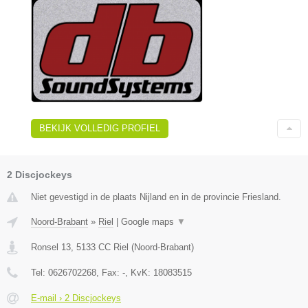
BEKIJK VOLLEDIG PROFIEL
2 Discjockeys
Niet gevestigd in de plaats Nijland en in de provincie Friesland.
Noord-Brabant
»
Riel
|
Google maps
▼
Ronsel 13
,
5133 CC
Riel
(
Noord-Brabant
)
Tel:
0626702268
, Fax:
-
, KvK:
18083515
E-mail › 2 Discjockeys