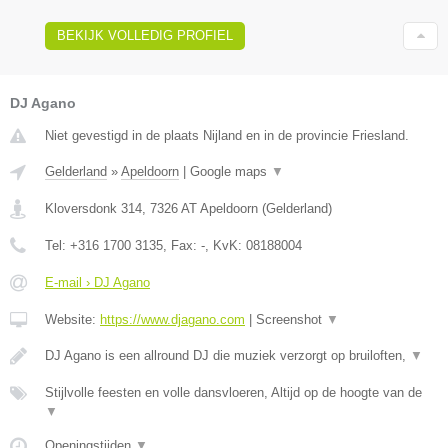
BEKIJK VOLLEDIG PROFIEL
DJ Agano
Niet gevestigd in de plaats Nijland en in de provincie Friesland.
Gelderland
»
Apeldoorn
|
Google maps
▼
Kloversdonk 314
,
7326 AT
Apeldoorn
(
Gelderland
)
Tel:
+316 1700 3135
, Fax:
-
, KvK:
08188004
E-mail › DJ Agano
Website:
https://www.djagano.com
|
Screenshot
▼
DJ Agano is een allround DJ die muziek verzorgt op bruiloften,
▼
Stijlvolle feesten en volle dansvloeren, Altijd op de hoogte van de
▼
Openingstijden
▼