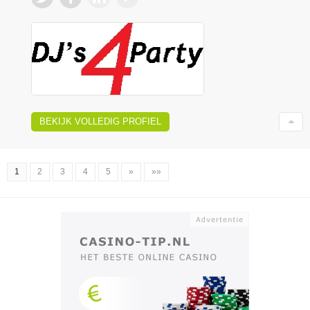
BEKIJK VOLLEDIG PROFIEL
1
2
3
4
5
»
»»