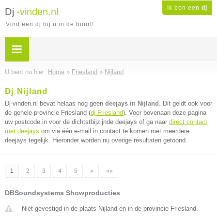
Ik ben een
dj
Dj
-vinden.nl
Vind een dj bij u in de buurt!
U bent nu hier:
Home
»
Friesland
»
Nijland
Dj Nijland
Dj-vinden.nl bevat helaas nog geen
deejays in Nijland
. Dit geldt ook voor
de gehele provincie Friesland (
dj Friesland
). Voer bovenaan deze pagina
uw postcode in voor de dichtstbijzijnde deejays of ga naar
direct contact
met deejays
om via één e-mail in contact te komen met meerdere
deejays tegelijk. Hieronder worden nu overige resultaten getoond.
1
2
3
4
5
»
»»
DBSoundsystems Showproducties
Niet gevestigd in de plaats Nijland en in de provincie Friesland.