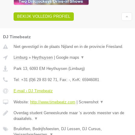
BEKIJK VOLLEDIG PROFIEL
DJ Timebeatz
Niet gevestigd in de plaats Nijland en in de provincie Friesland.
Limburg
»
Heythuysen
|
Google maps
▼
Park 13
,
6093 EM
Heythuysen
(
Limburg
)
Tel:
+31 (0)6 29 83 92 71
, Fax:
-
, KvK:
65946081
E-mail › DJ Timebeatz
Website:
http://www.timebeatz.com
|
Screenshot
▼
Overdag student Geneeskunde maar ’s avonds meester van de
draaitafels.
▼
Bruiloften, Bedrijfsfeesten, DJ Lessen, DJ Cursus,
Verjaardagsfeesten,
▼