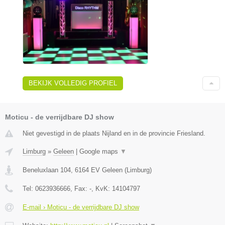
BEKIJK VOLLEDIG PROFIEL
Moticu - de verrijdbare DJ show
Niet gevestigd in de plaats Nijland en in de provincie Friesland.
Limburg
»
Geleen
|
Google maps
▼
Beneluxlaan 104
,
6164 EV
Geleen
(
Limburg
)
Tel:
0623936666
, Fax:
-
, KvK:
14104797
E-mail › Moticu - de verrijdbare DJ show