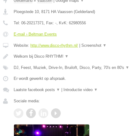
Gelderland
»
Vaassen
|
Google maps
▼
Ploegstede 10
,
8171 HA
Vaassen
(
Gelderland
)
Tel:
06-20217371
, Fax:
-
, KvK:
62980556
E-mail › Beltman Events
Website:
http://www.disco-rhythm.nl/
|
Screenshot
▼
Welkom bij Disco RHYTHM!
▼
DJ, Feest, Muziek, Drive-In, Bruiloft, Disco, Party, 70's en 80's
▼
Er wordt gewerkt op afspraak.
Laatste facebook posts
▼
|
Introductie video
▼
Sociale media: