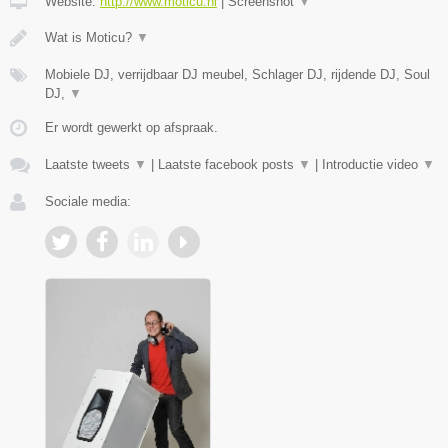
Website:
http://www.moticu.nl
|
Screenshot
▼
Wat is Moticu?
▼
Mobiele DJ, verrijdbaar DJ meubel, Schlager DJ, rijdende DJ, Soul
DJ,
▼
Er wordt gewerkt op afspraak.
Laatste tweets
▼
|
Laatste facebook posts
▼
|
Introductie video
▼
Sociale media: