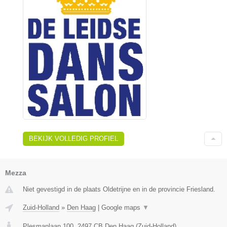
BEKIJK VOLLEDIG PROFIEL
Mezza
Niet gevestigd in de plaats Oldetrijne en in de provincie Friesland.
Zuid-Holland
»
Den Haag
|
Google maps
▼
Plesmanlaan 100
,
2497 CB
Den Haag
(
Zuid-Holland
)