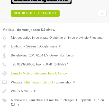
BEKIJK VOLLEDIG PROFIEL
Moticu - de verrijdbare DJ show
Niet gevestigd in de plaats Oldetrijne en in de provincie Friesland.
Limburg
»
Geleen
|
Google maps
▼
Beneluxlaan 104
,
6164 EV
Geleen
(
Limburg
)
Tel:
0623936666
, Fax:
-
, KvK:
14104797
E-mail › Moticu - de verrijdbare DJ show
Website:
http://www.moticu.nl
|
Screenshot
▼
Wat is Moticu?
▼
Mobiele DJ, verrijdbaar DJ meubel, Schlager DJ, rijdende DJ, Soul
DJ,
▼