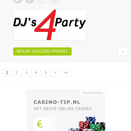
BEKIJK VOLLEDIG PROFIEL
1
2
3
4
5
»
»»