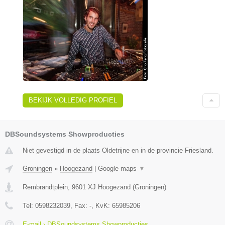
BEKIJK VOLLEDIG PROFIEL
DBSoundsystems Showproducties
Niet gevestigd in de plaats Oldetrijne en in de provincie Friesland.
Groningen
»
Hoogezand
|
Google maps
▼
Rembrandtplein
,
9601 XJ
Hoogezand
(
Groningen
)
Tel:
0598232039
, Fax:
-
, KvK:
65985206
E-mail › DBSoundsystems Showproducties