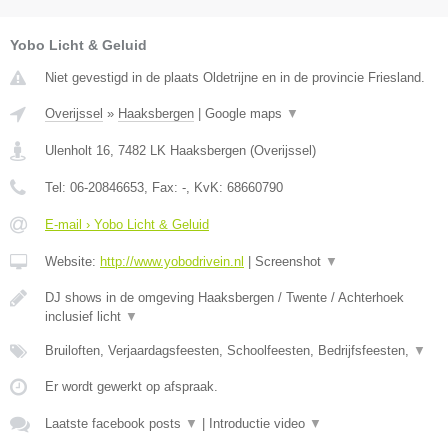
Yobo Licht & Geluid
Niet gevestigd in de plaats Oldetrijne en in de provincie Friesland.
Overijssel
»
Haaksbergen
|
Google maps
▼
Ulenholt 16
,
7482 LK
Haaksbergen
(
Overijssel
)
Tel:
06-20846653
, Fax:
-
, KvK:
68660790
E-mail › Yobo Licht & Geluid
Website:
http://www.yobodrivein.nl
|
Screenshot
▼
DJ shows in de omgeving Haaksbergen / Twente / Achterhoek
inclusief licht
▼
Bruiloften, Verjaardagsfeesten, Schoolfeesten, Bedrijfsfeesten,
▼
Er wordt gewerkt op afspraak.
Laatste facebook posts
▼
|
Introductie video
▼