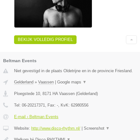
BEKIJK VOLLEDIG PROFIEL
Beltman Events
Niet gevestigd in de plaats Oldetrijne en in de provincie Friesland.
Gelderland
»
Vaassen
|
Google maps
▼
Ploegstede 10
,
8171 HA
Vaassen
(
Gelderland
)
Tel:
06-20217371
, Fax:
-
, KvK:
62980556
E-mail › Beltman Events
Website:
http://www.disco-rhythm.nl/
|
Screenshot
▼
Welkom bij Disco RHYTHM!
▼