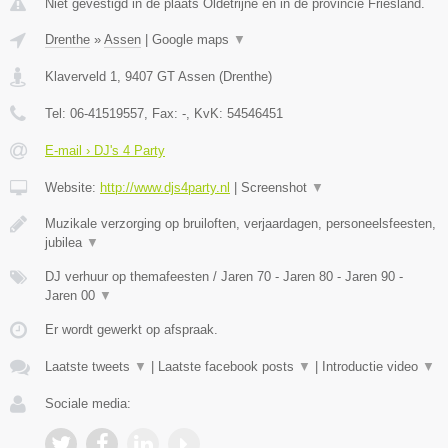
Niet gevestigd in de plaats Oldetrijne en in de provincie Friesland.
Drenthe
»
Assen
|
Google maps
▼
Klaverveld 1
,
9407 GT
Assen
(
Drenthe
)
Tel:
06-41519557
, Fax:
-
, KvK:
54546451
E-mail › DJ's 4 Party
Website:
http://www.djs4party.nl
|
Screenshot
▼
Muzikale verzorging op bruiloften, verjaardagen, personeelsfeesten,
jubilea
▼
DJ verhuur op themafeesten / Jaren 70 - Jaren 80 - Jaren 90 -
Jaren 00
▼
Er wordt gewerkt op afspraak.
Laatste tweets
▼
|
Laatste facebook posts
▼
|
Introductie video
▼
Sociale media: