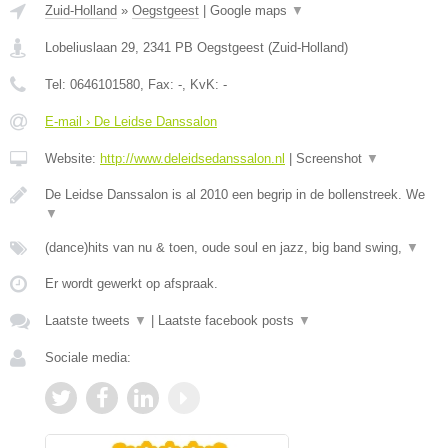
Zuid-Holland
»
Oegstgeest
|
Google maps
▼
Lobeliuslaan 29
,
2341 PB
Oegstgeest
(
Zuid-Holland
)
Tel:
0646101580
, Fax:
-
, KvK:
-
E-mail › De Leidse Danssalon
Website:
http://www.deleidsedanssalon.nl
|
Screenshot
▼
De Leidse Danssalon is al 2010 een begrip in de bollenstreek. We
▼
(dance)hits van nu & toen, oude soul en jazz, big band swing,
▼
Er wordt gewerkt op afspraak.
Laatste tweets
▼
|
Laatste facebook posts
▼
Sociale media: