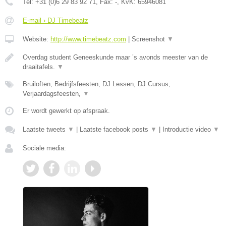
Tel:
+31 (0)6 29 83 92 71
, Fax:
-
, KvK:
65946081
E-mail › DJ Timebeatz
Website:
http://www.timebeatz.com
|
Screenshot
▼
Overdag student Geneeskunde maar ’s avonds meester van de
draaitafels.
▼
Bruiloften, Bedrijfsfeesten, DJ Lessen, DJ Cursus,
Verjaardagsfeesten,
▼
Er wordt gewerkt op afspraak.
Laatste tweets
▼
|
Laatste facebook posts
▼
|
Introductie video
▼
Sociale media: