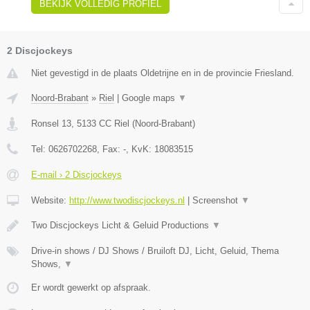
BEKIJK VOLLEDIG PROFIEL
2 Discjockeys
Niet gevestigd in de plaats Oldetrijne en in de provincie Friesland.
Noord-Brabant
»
Riel
|
Google maps
▼
Ronsel 13
,
5133 CC
Riel
(
Noord-Brabant
)
Tel:
0626702268
, Fax:
-
, KvK:
18083515
E-mail › 2 Discjockeys
Website:
http://www.twodiscjockeys.nl
|
Screenshot
▼
Two Discjockeys Licht & Geluid Productions
▼
Drive-in shows / DJ Shows / Bruiloft DJ, Licht, Geluid, Thema
Shows,
▼
Er wordt gewerkt op afspraak.