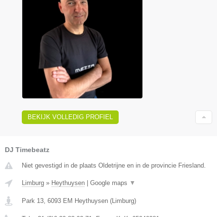
BEKIJK VOLLEDIG PROFIEL
DJ Timebeatz
Niet gevestigd in de plaats Oldetrijne en in de provincie Friesland.
Limburg
»
Heythuysen
|
Google maps
▼
Park 13
,
6093 EM
Heythuysen
(
Limburg
)