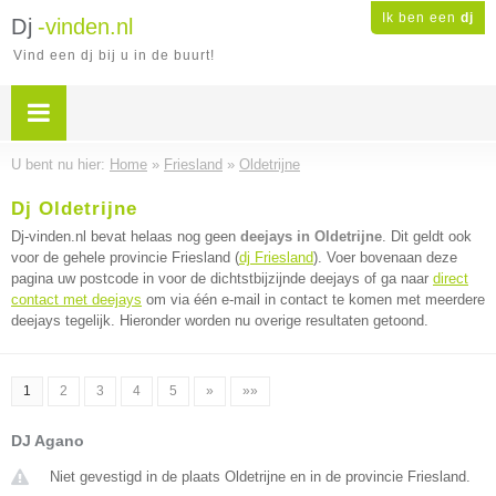
Ik ben een
dj
Dj
-vinden.nl
Vind een dj bij u in de buurt!
U bent nu hier:
Home
»
Friesland
»
Oldetrijne
Dj Oldetrijne
Dj-vinden.nl bevat helaas nog geen
deejays in Oldetrijne
. Dit geldt ook
voor de gehele provincie Friesland (
dj Friesland
). Voer bovenaan deze
pagina uw postcode in voor de dichtstbijzijnde deejays of ga naar
direct
contact met deejays
om via één e-mail in contact te komen met meerdere
deejays tegelijk. Hieronder worden nu overige resultaten getoond.
1
2
3
4
5
»
»»
DJ Agano
Niet gevestigd in de plaats Oldetrijne en in de provincie Friesland.