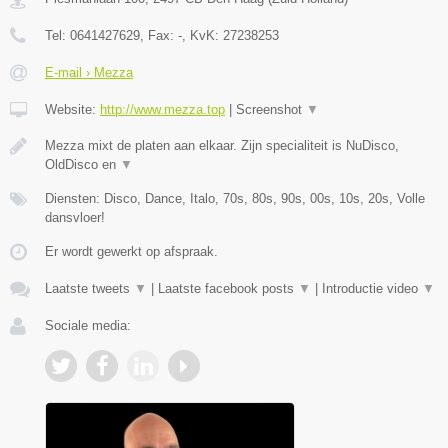
Tel:
0641427629
, Fax:
-
, KvK:
27238253
E-mail › Mezza
Website:
http://www.mezza.top
|
Screenshot
▼
Mezza mixt de platen aan elkaar. Zijn specialiteit is NuDisco,
OldDisco en
▼
Diensten: Disco, Dance, Italo, 70s, 80s, 90s, 00s, 10s, 20s, Volle
dansvloer!
Er wordt gewerkt op afspraak.
Laatste tweets
▼
|
Laatste facebook posts
▼
|
Introductie video
▼
Sociale media: