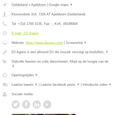
Gelderland
»
Apeldoorn
|
Google maps
▼
Kloversdonk 314
,
7326 AT
Apeldoorn
(
Gelderland
)
Tel:
+316 1700 3135
, Fax:
-
, KvK:
08188004
E-mail › DJ Agano
Website:
https://www.djagano.com
|
Screenshot
▼
DJ Agano is een allround DJ die muziek verzorgt op bruiloften,
▼
Stijlvolle feesten en volle dansvloeren, Altijd op de hoogte van de
▼
Openingstijden
▼
Laatste tweets
▼
|
Laatste facebook posts
▼
|
Introductie video
▼
Sociale media: