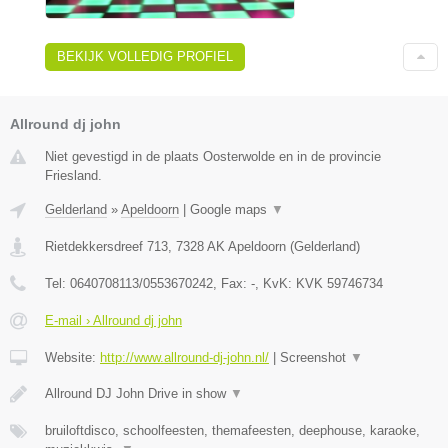
BEKIJK VOLLEDIG PROFIEL
Allround dj john
Niet gevestigd in de plaats Oosterwolde en in de provincie
Friesland.
Gelderland
»
Apeldoorn
|
Google maps
▼
Rietdekkersdreef 713
,
7328 AK
Apeldoorn
(
Gelderland
)
Tel:
0640708113/0553670242
, Fax:
-
, KvK:
KVK 59746734
E-mail › Allround dj john
Website:
http://www.allround-dj-john.nl/
|
Screenshot
▼
Allround DJ John Drive in show
▼
bruiloftdisco, schoolfeesten, themafeesten, deephouse, karaoke,