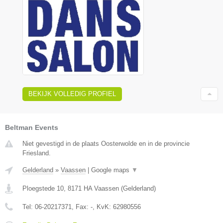
BEKIJK VOLLEDIG PROFIEL
Beltman Events
Niet gevestigd in de plaats Oosterwolde en in de provincie
Friesland.
Gelderland
»
Vaassen
|
Google maps
▼
Ploegstede 10
,
8171 HA
Vaassen
(
Gelderland
)
Tel:
06-20217371
, Fax:
-
, KvK:
62980556