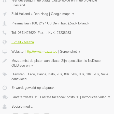
Niet gevestigd in de plaats Oosterwolde en in de provincie
Friesland.
Zuid-Holland
»
Den Haag
|
Google maps
▼
Plesmanlaan 100
,
2497 CB
Den Haag
(
Zuid-Holland
)
Tel:
0641427629
, Fax:
-
, KvK:
27238253
E-mail › Mezza
Website:
http://www.mezza.top
|
Screenshot
▼
Mezza mixt de platen aan elkaar. Zijn specialiteit is NuDisco,
OldDisco en
▼
Diensten: Disco, Dance, Italo, 70s, 80s, 90s, 00s, 10s, 20s, Volle
dansvloer!
Er wordt gewerkt op afspraak.
Laatste tweets
▼
|
Laatste facebook posts
▼
|
Introductie video
▼
Sociale media: