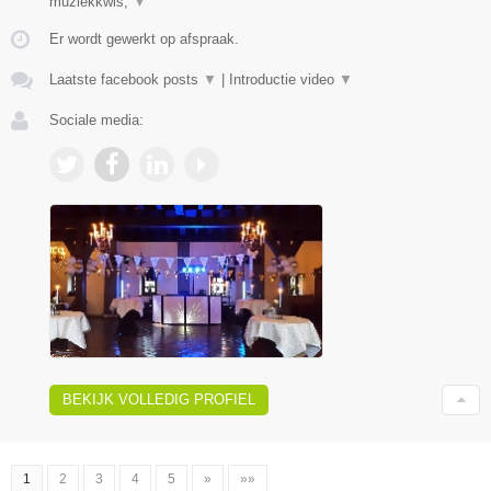
muziekkwis,
▼
Er wordt gewerkt op afspraak.
Laatste facebook posts
▼
|
Introductie video
▼
Sociale media:
BEKIJK VOLLEDIG PROFIEL
1
2
3
4
5
»
»»