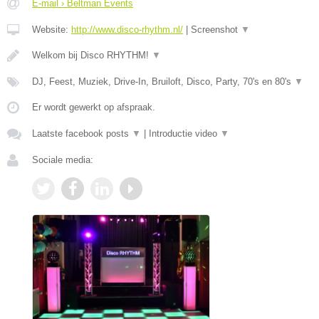
E-mail › Beltman Events
Website:
http://www.disco-rhythm.nl/
|
Screenshot
▼
Welkom bij Disco RHYTHM!
▼
DJ, Feest, Muziek, Drive-In, Bruiloft, Disco, Party, 70's en 80's
▼
Er wordt gewerkt op afspraak.
Laatste facebook posts
▼
|
Introductie video
▼
Sociale media: