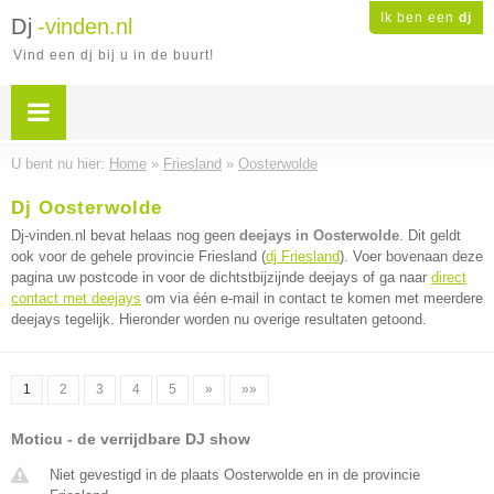
Ik ben een
dj
Dj
-vinden.nl
Vind een dj bij u in de buurt!
U bent nu hier:
Home
»
Friesland
»
Oosterwolde
Dj Oosterwolde
Dj-vinden.nl bevat helaas nog geen
deejays in Oosterwolde
. Dit geldt
ook voor de gehele provincie Friesland (
dj Friesland
). Voer bovenaan deze
pagina uw postcode in voor de dichtstbijzijnde deejays of ga naar
direct
contact met deejays
om via één e-mail in contact te komen met meerdere
deejays tegelijk. Hieronder worden nu overige resultaten getoond.
1
2
3
4
5
»
»»
Moticu - de verrijdbare DJ show
Niet gevestigd in de plaats Oosterwolde en in de provincie