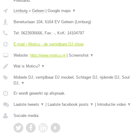
Friesland.
Limburg
»
Geleen
|
Google maps
▼
Beneluxlaan 104
,
6164 EV
Geleen
(
Limburg
)
Tel:
0623936666
, Fax:
-
, KvK:
14104797
E-mail › Moticu - de verrijdbare DJ show
Website:
http://www.moticu.nl
|
Screenshot
▼
Wat is Moticu?
▼
Mobiele DJ, verrijdbaar DJ meubel, Schlager DJ, rijdende DJ, Soul
DJ,
▼
Er wordt gewerkt op afspraak.
Laatste tweets
▼
|
Laatste facebook posts
▼
|
Introductie video
▼
Sociale media: