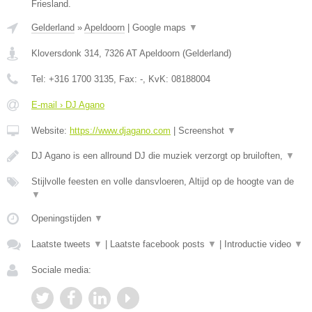
Friesland.
Gelderland
»
Apeldoorn
|
Google maps
▼
Kloversdonk 314
,
7326 AT
Apeldoorn
(
Gelderland
)
Tel:
+316 1700 3135
, Fax:
-
, KvK:
08188004
E-mail › DJ Agano
Website:
https://www.djagano.com
|
Screenshot
▼
DJ Agano is een allround DJ die muziek verzorgt op bruiloften,
▼
Stijlvolle feesten en volle dansvloeren, Altijd op de hoogte van de
▼
Openingstijden
▼
Laatste tweets
▼
|
Laatste facebook posts
▼
|
Introductie video
▼
Sociale media: