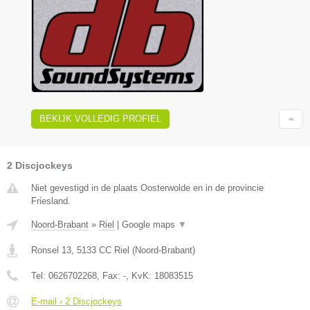
BEKIJK VOLLEDIG PROFIEL
2 Discjockeys
Niet gevestigd in de plaats Oosterwolde en in de provincie
Friesland.
Noord-Brabant
»
Riel
|
Google maps
▼
Ronsel 13
,
5133 CC
Riel
(
Noord-Brabant
)
Tel:
0626702268
, Fax:
-
, KvK:
18083515
E-mail › 2 Discjockeys