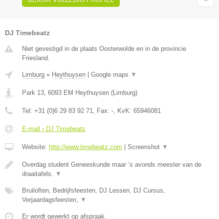
DJ Timebeatz
Niet gevestigd in de plaats Oosterwolde en in de provincie
Friesland.
Limburg
»
Heythuysen
|
Google maps
▼
Park 13
,
6093 EM
Heythuysen
(
Limburg
)
Tel:
+31 (0)6 29 83 92 71
, Fax:
-
, KvK:
65946081
E-mail › DJ Timebeatz
Website:
http://www.timebeatz.com
|
Screenshot
▼
Overdag student Geneeskunde maar ’s avonds meester van de
draaitafels.
▼
Bruiloften, Bedrijfsfeesten, DJ Lessen, DJ Cursus,
Verjaardagsfeesten,
▼
Er wordt gewerkt op afspraak.