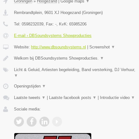
Groningen
»
Hoogezand
|
Google maps
▼
Rembrandtplein
,
9601 XJ
Hoogezand
(
Groningen
)
Tel:
0598232039
, Fax:
-
, KvK:
65985206
E-mail › DBSoundsystems Showproducties
Website:
http://www.dbsoundsystems.nl
|
Screenshot
▼
Welkom bij DBSoundsystems Showproducties.
▼
Licht & Geluid, Artiesten begeleiding, Band versterking, DJ Verhuur,
▼
Openingstijden
▼
Laatste tweets
▼
|
Laatste facebook posts
▼
|
Introductie video
▼
Sociale media: