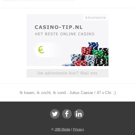
Uw advertentie hier? Mail ons
Ik kwam, ik zocht, ik vond - Julius Caesar / 47 v.Chr. ;)
©
JBB Media
|
Privacy