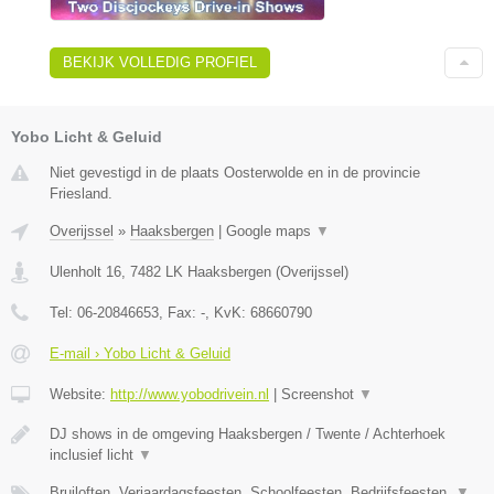
BEKIJK VOLLEDIG PROFIEL
Yobo Licht & Geluid
Niet gevestigd in de plaats Oosterwolde en in de provincie
Friesland.
Overijssel
»
Haaksbergen
|
Google maps
▼
Ulenholt 16
,
7482 LK
Haaksbergen
(
Overijssel
)
Tel:
06-20846653
, Fax:
-
, KvK:
68660790
E-mail › Yobo Licht & Geluid
Website:
http://www.yobodrivein.nl
|
Screenshot
▼
DJ shows in de omgeving Haaksbergen / Twente / Achterhoek
inclusief licht
▼
Bruiloften, Verjaardagsfeesten, Schoolfeesten, Bedrijfsfeesten,
▼