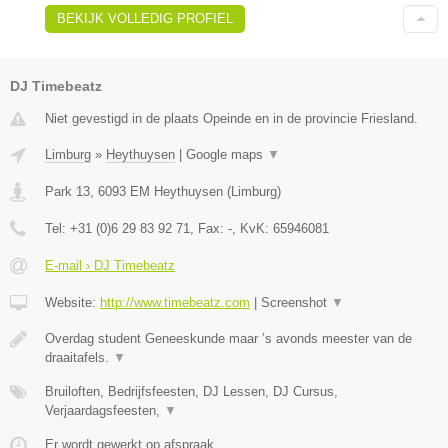
BEKIJK VOLLEDIG PROFIEL
DJ Timebeatz
Niet gevestigd in de plaats Opeinde en in de provincie Friesland.
Limburg
»
Heythuysen
|
Google maps
▼
Park 13
,
6093 EM
Heythuysen
(
Limburg
)
Tel:
+31 (0)6 29 83 92 71
, Fax:
-
, KvK:
65946081
E-mail › DJ Timebeatz
Website:
http://www.timebeatz.com
|
Screenshot
▼
Overdag student Geneeskunde maar ’s avonds meester van de
draaitafels.
▼
Bruiloften, Bedrijfsfeesten, DJ Lessen, DJ Cursus,
Verjaardagsfeesten,
▼
Er wordt gewerkt op afspraak.