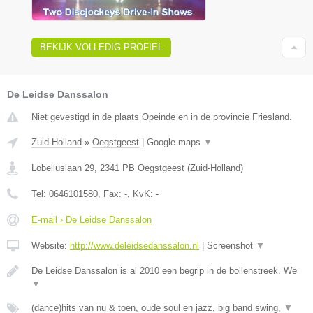
BEKIJK VOLLEDIG PROFIEL
De Leidse Danssalon
Niet gevestigd in de plaats Opeinde en in de provincie Friesland.
Zuid-Holland
»
Oegstgeest
|
Google maps
▼
Lobeliuslaan 29
,
2341 PB
Oegstgeest
(
Zuid-Holland
)
Tel:
0646101580
, Fax:
-
, KvK:
-
E-mail › De Leidse Danssalon
Website:
http://www.deleidsedanssalon.nl
|
Screenshot
▼
De Leidse Danssalon is al 2010 een begrip in de bollenstreek. We
▼
(dance)hits van nu & toen, oude soul en jazz, big band swing,
▼