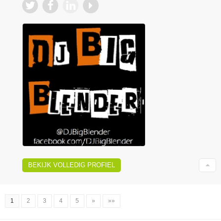
BEKIJK VOLLEDIG PROFIEL
1
2
3
4
5
»
»»