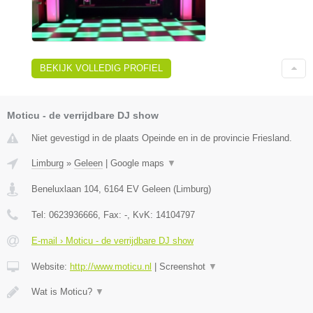
BEKIJK VOLLEDIG PROFIEL
Moticu - de verrijdbare DJ show
Niet gevestigd in de plaats Opeinde en in de provincie Friesland.
Limburg
»
Geleen
|
Google maps
▼
Beneluxlaan 104
,
6164 EV
Geleen
(
Limburg
)
Tel:
0623936666
, Fax:
-
, KvK:
14104797
E-mail › Moticu - de verrijdbare DJ show
Website:
http://www.moticu.nl
|
Screenshot
▼
Wat is Moticu?
▼