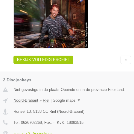
BEKIJK VOLLEDIG PROFIEL
2 Discjockeys
Niet gevestigd in de plaats Opeinde en in de provincie Friesland.
Noord-Brabant
»
Riel
|
Google maps
▼
Ronsel 13
,
5133 CC
Riel
(
Noord-Brabant
)
Tel:
0626702268
, Fax:
-
, KvK:
18083515
E-mail › 2 Discjockeys