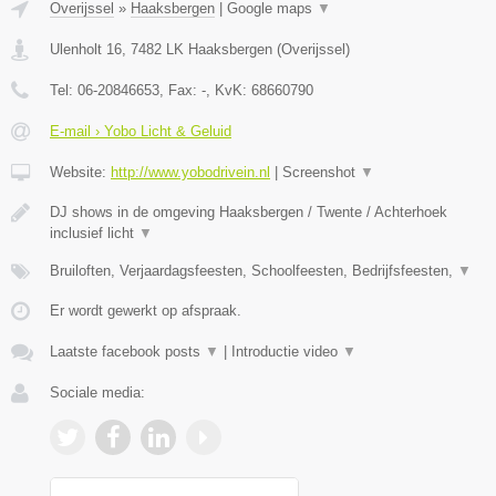
Overijssel
»
Haaksbergen
|
Google maps
▼
Ulenholt 16
,
7482 LK
Haaksbergen
(
Overijssel
)
Tel:
06-20846653
, Fax:
-
, KvK:
68660790
E-mail › Yobo Licht & Geluid
Website:
http://www.yobodrivein.nl
|
Screenshot
▼
DJ shows in de omgeving Haaksbergen / Twente / Achterhoek
inclusief licht
▼
Bruiloften, Verjaardagsfeesten, Schoolfeesten, Bedrijfsfeesten,
▼
Er wordt gewerkt op afspraak.
Laatste facebook posts
▼
|
Introductie video
▼
Sociale media: