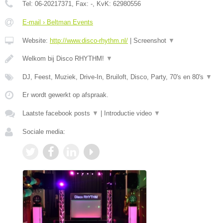
Tel:
06-20217371
, Fax:
-
, KvK:
62980556
E-mail › Beltman Events
Website:
http://www.disco-rhythm.nl/
|
Screenshot
▼
Welkom bij Disco RHYTHM!
▼
DJ, Feest, Muziek, Drive-In, Bruiloft, Disco, Party, 70's en 80's
▼
Er wordt gewerkt op afspraak.
Laatste facebook posts
▼
|
Introductie video
▼
Sociale media: