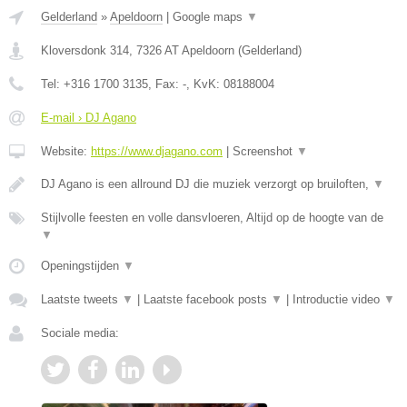
Gelderland
»
Apeldoorn
|
Google maps
▼
Kloversdonk 314
,
7326 AT
Apeldoorn
(
Gelderland
)
Tel:
+316 1700 3135
, Fax:
-
, KvK:
08188004
E-mail › DJ Agano
Website:
https://www.djagano.com
|
Screenshot
▼
DJ Agano is een allround DJ die muziek verzorgt op bruiloften,
▼
Stijlvolle feesten en volle dansvloeren, Altijd op de hoogte van de
▼
Openingstijden
▼
Laatste tweets
▼
|
Laatste facebook posts
▼
|
Introductie video
▼
Sociale media: