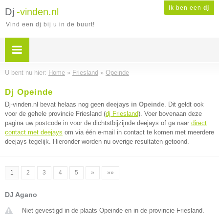
Ik ben een
dj
Dj
-vinden.nl
Vind een dj bij u in de buurt!
U bent nu hier:
Home
»
Friesland
»
Opeinde
Dj Opeinde
Dj-vinden.nl bevat helaas nog geen
deejays in Opeinde
. Dit geldt ook
voor de gehele provincie Friesland (
dj Friesland
). Voer bovenaan deze
pagina uw postcode in voor de dichtstbijzijnde deejays of ga naar
direct
contact met deejays
om via één e-mail in contact te komen met meerdere
deejays tegelijk. Hieronder worden nu overige resultaten getoond.
1
2
3
4
5
»
»»
DJ Agano
Niet gevestigd in de plaats Opeinde en in de provincie Friesland.