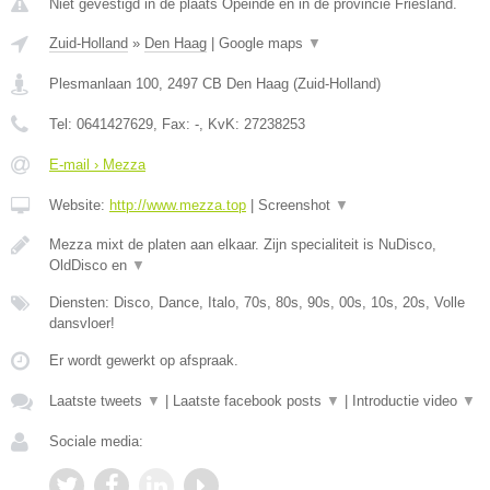
Niet gevestigd in de plaats Opeinde en in de provincie Friesland.
Zuid-Holland
»
Den Haag
|
Google maps
▼
Plesmanlaan 100
,
2497 CB
Den Haag
(
Zuid-Holland
)
Tel:
0641427629
, Fax:
-
, KvK:
27238253
E-mail › Mezza
Website:
http://www.mezza.top
|
Screenshot
▼
Mezza mixt de platen aan elkaar. Zijn specialiteit is NuDisco,
OldDisco en
▼
Diensten: Disco, Dance, Italo, 70s, 80s, 90s, 00s, 10s, 20s, Volle
dansvloer!
Er wordt gewerkt op afspraak.
Laatste tweets
▼
|
Laatste facebook posts
▼
|
Introductie video
▼
Sociale media: