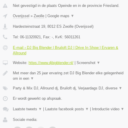
Niet gevestigd in de plaats Opeinde en in de provincie Friesland.
Overijssel
»
Zwolle
|
Google maps
▼
Hardesteinstraat 19
,
8012 ES
Zwolle
(
Overijssel
)
Tel:
06-11320921
, Fax:
-
, KvK:
​56011261
E-mail › DJ Big Blender | Bruiloft DJ | Drive In Show | Ervaren &
Allround
Website:
https://www.djbigblender.nl/
|
Screenshot
▼
Met meer dan 25 jaar ervaring zet DJ Big Blender elke gelegenheid
om in een
▼
Party & Mix DJ, Allround dj, Bruiloft dj, Verjaardags DJ, diverse
▼
Er wordt gewerkt op afspraak.
Laatste tweets
▼
|
Laatste facebook posts
▼
|
Introductie video
▼
Sociale media: