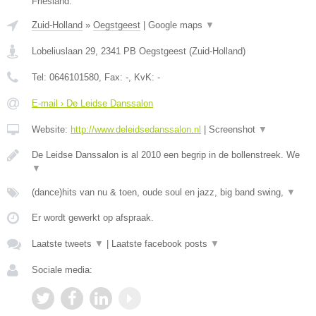
Friesland.
Zuid-Holland
»
Oegstgeest
|
Google maps
▼
Lobeliuslaan 29
,
2341 PB
Oegstgeest
(
Zuid-Holland
)
Tel:
0646101580
, Fax:
-
, KvK:
-
E-mail › De Leidse Danssalon
Website:
http://www.deleidsedanssalon.nl
|
Screenshot
▼
De Leidse Danssalon is al 2010 een begrip in de bollenstreek. We
▼
(dance)hits van nu & toen, oude soul en jazz, big band swing,
▼
Er wordt gewerkt op afspraak.
Laatste tweets
▼
|
Laatste facebook posts
▼
Sociale media: