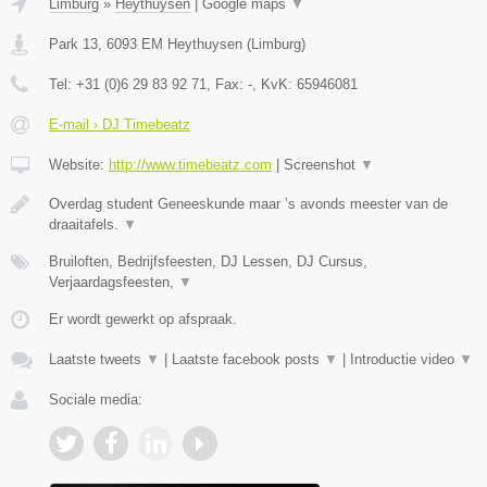
Limburg
»
Heythuysen
|
Google maps
▼
Park 13
,
6093 EM
Heythuysen
(
Limburg
)
Tel:
+31 (0)6 29 83 92 71
, Fax:
-
, KvK:
65946081
E-mail › DJ Timebeatz
Website:
http://www.timebeatz.com
|
Screenshot
▼
Overdag student Geneeskunde maar ’s avonds meester van de
draaitafels.
▼
Bruiloften, Bedrijfsfeesten, DJ Lessen, DJ Cursus,
Verjaardagsfeesten,
▼
Er wordt gewerkt op afspraak.
Laatste tweets
▼
|
Laatste facebook posts
▼
|
Introductie video
▼
Sociale media: