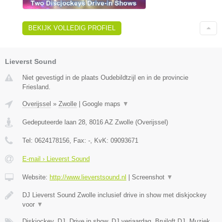
BEKIJK VOLLEDIG PROFIEL
Lieverst Sound
Niet gevestigd in de plaats Oudebildtzijl en in de provincie
Friesland.
Overijssel
»
Zwolle
|
Google maps
▼
Gedeputeerde laan 28
,
8016 AZ
Zwolle
(
Overijssel
)
Tel:
0624178156
, Fax:
-
, KvK:
09093671
E-mail › Lieverst Sound
Website:
http://www.lieverstsound.nl
|
Screenshot
▼
DJ Lieverst Sound Zwolle inclusief drive in show met diskjockey
voor
▼
Diskjockey, DJ, Drive in show, DJ verjaardag, Bruiloft DJ, Muziek,