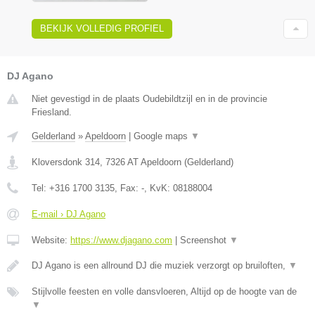
BEKIJK VOLLEDIG PROFIEL
DJ Agano
Niet gevestigd in de plaats Oudebildtzijl en in de provincie
Friesland.
Gelderland
»
Apeldoorn
|
Google maps
▼
Kloversdonk 314
,
7326 AT
Apeldoorn
(
Gelderland
)
Tel:
+316 1700 3135
, Fax:
-
, KvK:
08188004
E-mail › DJ Agano
Website:
https://www.djagano.com
|
Screenshot
▼
DJ Agano is een allround DJ die muziek verzorgt op bruiloften,
▼
Stijlvolle feesten en volle dansvloeren, Altijd op de hoogte van de
▼