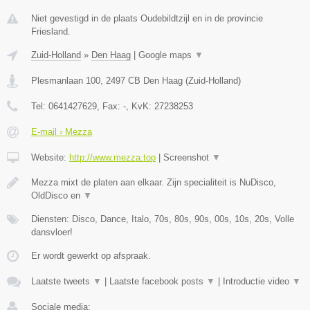
Niet gevestigd in de plaats Oudebildtzijl en in de provincie
Friesland.
Zuid-Holland
»
Den Haag
|
Google maps
▼
Plesmanlaan 100
,
2497 CB
Den Haag
(
Zuid-Holland
)
Tel:
0641427629
, Fax:
-
, KvK:
27238253
E-mail › Mezza
Website:
http://www.mezza.top
|
Screenshot
▼
Mezza mixt de platen aan elkaar. Zijn specialiteit is NuDisco,
OldDisco en
▼
Diensten: Disco, Dance, Italo, 70s, 80s, 90s, 00s, 10s, 20s, Volle
dansvloer!
Er wordt gewerkt op afspraak.
Laatste tweets
▼
|
Laatste facebook posts
▼
|
Introductie video
▼
Sociale media: