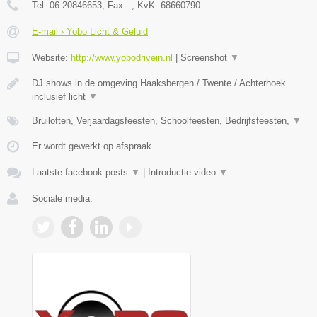
Tel:
06-20846653
, Fax:
-
, KvK:
68660790
E-mail › Yobo Licht & Geluid
Website:
http://www.yobodrivein.nl
|
Screenshot
▼
DJ shows in de omgeving Haaksbergen / Twente / Achterhoek
inclusief licht
▼
Bruiloften, Verjaardagsfeesten, Schoolfeesten, Bedrijfsfeesten,
▼
Er wordt gewerkt op afspraak.
Laatste facebook posts
▼
|
Introductie video
▼
Sociale media: