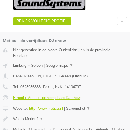
BEKIJK VOLLEDIG PROFIEL
Moticu - de verrijdbare DJ show
Niet gevestigd in de plaats Oudebildtzijl en in de provincie
Friesland.
Limburg
»
Geleen
|
Google maps
▼
Beneluxlaan 104
,
6164 EV
Geleen
(
Limburg
)
Tel:
0623936666
, Fax:
-
, KvK:
14104797
E-mail › Moticu - de verrijdbare DJ show
Website:
http://www.moticu.nl
|
Screenshot
▼
Wat is Moticu?
▼
Mobiele DJ, verrijdbaar DJ meubel, Schlager DJ, rijdende DJ, Soul