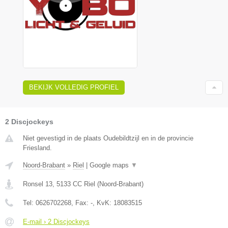
BEKIJK VOLLEDIG PROFIEL
2 Discjockeys
Niet gevestigd in de plaats Oudebildtzijl en in de provincie
Friesland.
Noord-Brabant
»
Riel
|
Google maps
▼
Ronsel 13
,
5133 CC
Riel
(
Noord-Brabant
)
Tel:
0626702268
, Fax:
-
, KvK:
18083515
E-mail › 2 Discjockeys