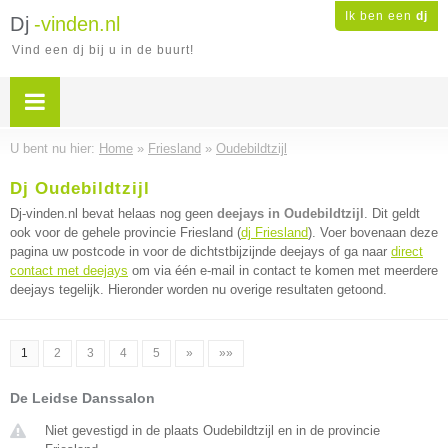
Ik ben een
dj
Dj
-vinden.nl
Vind een dj bij u in de buurt!
U bent nu hier:
Home
»
Friesland
»
Oudebildtzijl
Dj Oudebildtzijl
Dj-vinden.nl bevat helaas nog geen
deejays in Oudebildtzijl
. Dit geldt
ook voor de gehele provincie Friesland (
dj Friesland
). Voer bovenaan deze
pagina uw postcode in voor de dichtstbijzijnde deejays of ga naar
direct
contact met deejays
om via één e-mail in contact te komen met meerdere
deejays tegelijk. Hieronder worden nu overige resultaten getoond.
1
2
3
4
5
»
»»
De Leidse Danssalon
Niet gevestigd in de plaats Oudebildtzijl en in de provincie