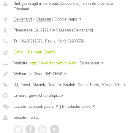
Niet gevestigd in de plaats Oudebildtzijl en in de provincie
Friesland.
Gelderland
»
Vaassen
|
Google maps
▼
Ploegstede 10
,
8171 HA
Vaassen
(
Gelderland
)
Tel:
06-20217371
, Fax:
-
, KvK:
62980556
E-mail › Beltman Events
Website:
http://www.disco-rhythm.nl/
|
Screenshot
▼
Welkom bij Disco RHYTHM!
▼
DJ, Feest, Muziek, Drive-In, Bruiloft, Disco, Party, 70's en 80's
▼
Er wordt gewerkt op afspraak.
Laatste facebook posts
▼
|
Introductie video
▼
Sociale media: