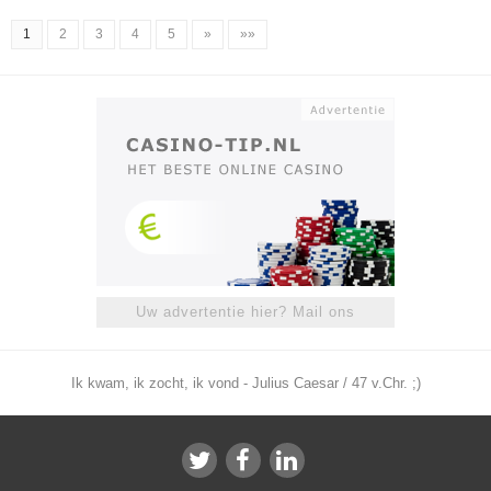
1
2
3
4
5
»
»»
Uw advertentie hier? Mail ons
Ik kwam, ik zocht, ik vond - Julius Caesar / 47 v.Chr. ;)