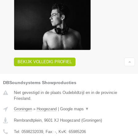
BEKIJK VOLLEDIG PROFIEL
DBSoundsystems Showproducties
Niet gevestigd in de plaats Oudebildtzijl en in de provincie
Friesland.
Groningen
»
Hoogezand
|
Google maps
▼
Rembrandtplein
,
9601 XJ
Hoogezand
(
Groningen
)
Tel:
0598232039
, Fax:
-
, KvK:
65985206