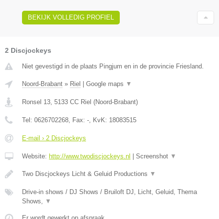
BEKIJK VOLLEDIG PROFIEL
2 Discjockeys
Niet gevestigd in de plaats Pingjum en in de provincie Friesland.
Noord-Brabant
»
Riel
|
Google maps
▼
Ronsel 13
,
5133 CC
Riel
(
Noord-Brabant
)
Tel:
0626702268
, Fax:
-
, KvK:
18083515
E-mail › 2 Discjockeys
Website:
http://www.twodiscjockeys.nl
|
Screenshot
▼
Two Discjockeys Licht & Geluid Productions
▼
Drive-in shows / DJ Shows / Bruiloft DJ, Licht, Geluid, Thema
Shows,
▼
Er wordt gewerkt op afspraak.