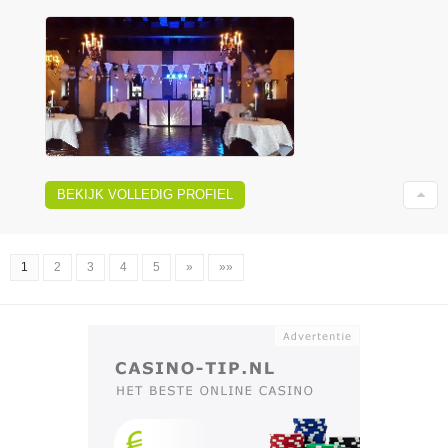
BEKIJK VOLLEDIG PROFIEL
1
2
3
4
5
»
»»