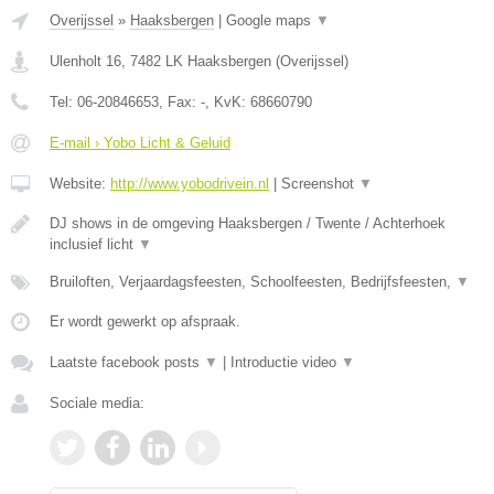
Overijssel
»
Haaksbergen
|
Google maps
▼
Ulenholt 16
,
7482 LK
Haaksbergen
(
Overijssel
)
Tel:
06-20846653
, Fax:
-
, KvK:
68660790
E-mail › Yobo Licht & Geluid
Website:
http://www.yobodrivein.nl
|
Screenshot
▼
DJ shows in de omgeving Haaksbergen / Twente / Achterhoek
inclusief licht
▼
Bruiloften, Verjaardagsfeesten, Schoolfeesten, Bedrijfsfeesten,
▼
Er wordt gewerkt op afspraak.
Laatste facebook posts
▼
|
Introductie video
▼
Sociale media: