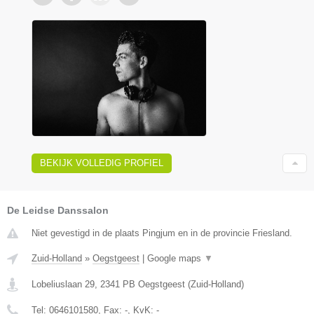
BEKIJK VOLLEDIG PROFIEL
De Leidse Danssalon
Niet gevestigd in de plaats Pingjum en in de provincie Friesland.
Zuid-Holland
»
Oegstgeest
|
Google maps
▼
Lobeliuslaan 29
,
2341 PB
Oegstgeest
(
Zuid-Holland
)
Tel:
0646101580
, Fax:
-
, KvK:
-