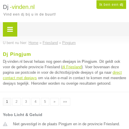
Ik ben een
dj
Dj
-vinden.nl
Vind een dj bij u in de buurt!
U bent nu hier:
Home
»
Friesland
»
Pingjum
Dj Pingjum
Dj-vinden.nl bevat helaas nog geen
deejays in Pingjum
. Dit geldt ook
voor de gehele provincie Friesland (
dj Friesland
). Voer bovenaan deze
pagina uw postcode in voor de dichtstbijzijnde deejays of ga naar
direct
contact met deejays
om via één e-mail in contact te komen met meerdere
deejays tegelijk. Hieronder worden nu overige resultaten getoond.
1
2
3
4
5
»
»»
Yobo Licht & Geluid
Niet gevestigd in de plaats Pingjum en in de provincie Friesland.