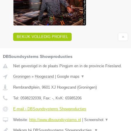
BEKIJK VOLLEDIG PROFIEL
DBSoundsystems Showproducties
Niet gevestigd in de plaats Pingjum en in de provincie Friesland.
Groningen
»
Hoogezand
|
Google maps
▼
Rembrandtplein
,
9601 XJ
Hoogezand
(
Groningen
)
Tel:
0598232039
, Fax:
-
, KvK:
65985206
E-mail › DBSoundsystems Showproducties
Website:
http://www.dbsoundsystems.nl
|
Screenshot
▼
Welkom bij DBSoundsystems Showproducties.
▼