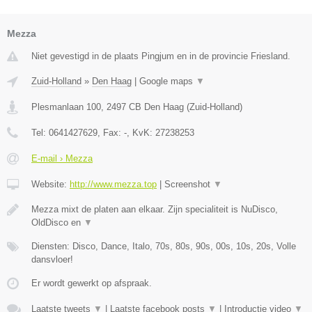
Mezza
Niet gevestigd in de plaats Pingjum en in de provincie Friesland.
Zuid-Holland
»
Den Haag
|
Google maps
▼
Plesmanlaan 100
,
2497 CB
Den Haag
(
Zuid-Holland
)
Tel:
0641427629
, Fax:
-
, KvK:
27238253
E-mail › Mezza
Website:
http://www.mezza.top
|
Screenshot
▼
Mezza mixt de platen aan elkaar. Zijn specialiteit is NuDisco,
OldDisco en
▼
Diensten: Disco, Dance, Italo, 70s, 80s, 90s, 00s, 10s, 20s, Volle
dansvloer!
Er wordt gewerkt op afspraak.
Laatste tweets
▼
|
Laatste facebook posts
▼
|
Introductie video
▼