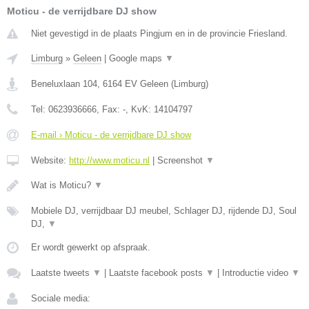
Moticu - de verrijdbare DJ show
Niet gevestigd in de plaats Pingjum en in de provincie Friesland.
Limburg
»
Geleen
|
Google maps
▼
Beneluxlaan 104
,
6164 EV
Geleen
(
Limburg
)
Tel:
0623936666
, Fax:
-
, KvK:
14104797
E-mail › Moticu - de verrijdbare DJ show
Website:
http://www.moticu.nl
|
Screenshot
▼
Wat is Moticu?
▼
Mobiele DJ, verrijdbaar DJ meubel, Schlager DJ, rijdende DJ, Soul
DJ,
▼
Er wordt gewerkt op afspraak.
Laatste tweets
▼
|
Laatste facebook posts
▼
|
Introductie video
▼
Sociale media: