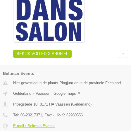
BEKIJK VOLLEDIG PROFIEL
Beltman Events
Niet gevestigd in de plaats Pingjum en in de provincie Friesland.
Gelderland
»
Vaassen
|
Google maps
▼
Ploegstede 10
,
8171 HA
Vaassen
(
Gelderland
)
Tel:
06-20217371
, Fax:
-
, KvK:
62980556
E-mail › Beltman Events