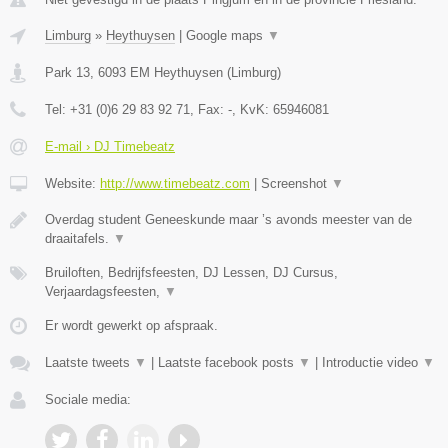
Limburg
»
Heythuysen
|
Google maps
▼
Park 13
,
6093 EM
Heythuysen
(
Limburg
)
Tel:
+31 (0)6 29 83 92 71
, Fax:
-
, KvK:
65946081
E-mail › DJ Timebeatz
Website:
http://www.timebeatz.com
|
Screenshot
▼
Overdag student Geneeskunde maar ’s avonds meester van de
draaitafels.
▼
Bruiloften, Bedrijfsfeesten, DJ Lessen, DJ Cursus,
Verjaardagsfeesten,
▼
Er wordt gewerkt op afspraak.
Laatste tweets
▼
|
Laatste facebook posts
▼
|
Introductie video
▼
Sociale media: