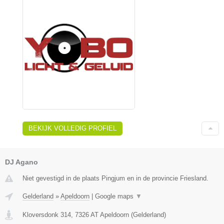
BEKIJK VOLLEDIG PROFIEL
DJ Agano
Niet gevestigd in de plaats Pingjum en in de provincie Friesland.
Gelderland
»
Apeldoorn
|
Google maps
▼
Kloversdonk 314
,
7326 AT
Apeldoorn
(
Gelderland
)