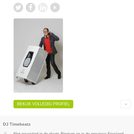
BEKIJK VOLLEDIG PROFIEL
DJ Timebeatz
Niet gevestigd in de plaats Pingjum en in de provincie Friesland.