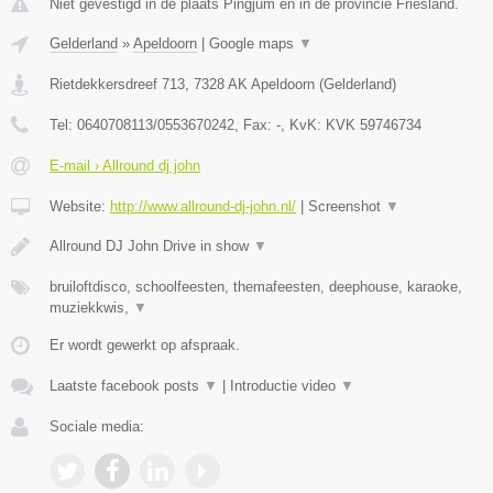
Niet gevestigd in de plaats Pingjum en in de provincie Friesland.
Gelderland
»
Apeldoorn
|
Google maps
▼
Rietdekkersdreef 713
,
7328 AK
Apeldoorn
(
Gelderland
)
Tel:
0640708113/0553670242
, Fax:
-
, KvK:
KVK 59746734
E-mail › Allround dj john
Website:
http://www.allround-dj-john.nl/
|
Screenshot
▼
Allround DJ John Drive in show
▼
bruiloftdisco, schoolfeesten, themafeesten, deephouse, karaoke,
muziekkwis,
▼
Er wordt gewerkt op afspraak.
Laatste facebook posts
▼
|
Introductie video
▼
Sociale media: