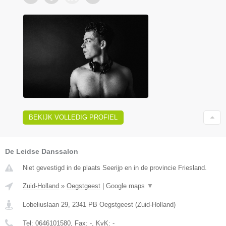
BEKIJK VOLLEDIG PROFIEL
De Leidse Danssalon
Niet gevestigd in de plaats Seerijp en in de provincie Friesland.
Zuid-Holland
»
Oegstgeest
|
Google maps
▼
Lobeliuslaan 29
,
2341 PB
Oegstgeest
(
Zuid-Holland
)
Tel:
0646101580
, Fax:
-
, KvK:
-