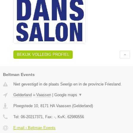
BEKIJK VOLLEDIG PROFIEL
Beltman Events
Niet gevestigd in de plaats Seerijp en in de provincie Friesland.
Gelderland
»
Vaassen
|
Google maps
▼
Ploegstede 10
,
8171 HA
Vaassen
(
Gelderland
)
Tel:
06-20217371
, Fax:
-
, KvK:
62980556
E-mail › Beltman Events