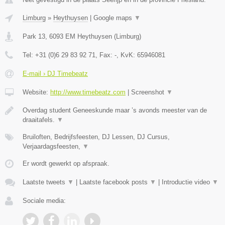
Limburg
»
Heythuysen
|
Google maps
▼
Park 13
,
6093 EM
Heythuysen
(
Limburg
)
Tel:
+31 (0)6 29 83 92 71
, Fax:
-
, KvK:
65946081
E-mail › DJ Timebeatz
Website:
http://www.timebeatz.com
|
Screenshot
▼
Overdag student Geneeskunde maar ’s avonds meester van de
draaitafels.
▼
Bruiloften, Bedrijfsfeesten, DJ Lessen, DJ Cursus,
Verjaardagsfeesten,
▼
Er wordt gewerkt op afspraak.
Laatste tweets
▼
|
Laatste facebook posts
▼
|
Introductie video
▼
Sociale media: