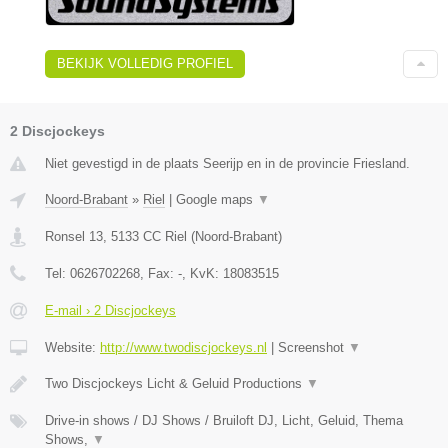
BEKIJK VOLLEDIG PROFIEL
2 Discjockeys
Niet gevestigd in de plaats Seerijp en in de provincie Friesland.
Noord-Brabant
»
Riel
|
Google maps
▼
Ronsel 13
,
5133 CC
Riel
(
Noord-Brabant
)
Tel:
0626702268
, Fax:
-
, KvK:
18083515
E-mail › 2 Discjockeys
Website:
http://www.twodiscjockeys.nl
|
Screenshot
▼
Two Discjockeys Licht & Geluid Productions
▼
Drive-in shows / DJ Shows / Bruiloft DJ, Licht, Geluid, Thema
Shows,
▼