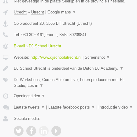
Niet gevestigd in de plaats Seerijp en in de provincie Friesland.
Utrecht
»
Utrecht
|
Google maps
▼
Coloradodreef 20
,
3565 BT
Utrecht
(
Utrecht
)
Tel:
030-3020161
, Fax:
-
, KvK:
30239841
E-mail › DJ School Utrecht
Website:
http://www.djschoolutrecht.nl
|
Screenshot
▼
DJ School Utrecht is onderdeel van de Dutch DJ Academy.
▼
DJ Workshops, Cursus Ableton Live, Leren produceren met FL
Studio, Les in
▼
Openingstijden
▼
Laatste tweets
▼
|
Laatste facebook posts
▼
|
Introductie video
▼
Sociale media: