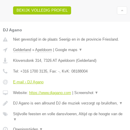
BEKIJK VOLLEDIG PROFIEL
DJ Agano
Niet gevestigd in de plaats Seerijp en in de provincie Friesland.
Gelderland
»
Apeldoorn
|
Google maps
▼
Kloversdonk 314
,
7326 AT
Apeldoorn
(
Gelderland
)
Tel:
+316 1700 3135
, Fax:
-
, KvK:
08188004
E-mail › DJ Agano
Website:
https://www.djagano.com
|
Screenshot
▼
DJ Agano is een allround DJ die muziek verzorgt op bruiloften,
▼
Stijlvolle feesten en volle dansvloeren, Altijd op de hoogte van de
▼
Openingstijden
▼