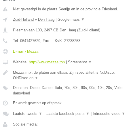
Niet gevestigd in de plaats Seerijp en in de provincie Friesland.
Zuid-Holland
»
Den Haag
|
Google maps
▼
Plesmanlaan 100
,
2497 CB
Den Haag
(
Zuid-Holland
)
Tel:
0641427629
, Fax:
-
, KvK:
27238253
E-mail › Mezza
Website:
http://www.mezza.top
|
Screenshot
▼
Mezza mixt de platen aan elkaar. Zijn specialiteit is NuDisco,
OldDisco en
▼
Diensten: Disco, Dance, Italo, 70s, 80s, 90s, 00s, 10s, 20s, Volle
dansvloer!
Er wordt gewerkt op afspraak.
Laatste tweets
▼
|
Laatste facebook posts
▼
|
Introductie video
▼
Sociale media: