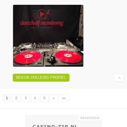
BEKIJK VOLLEDIG PROFIEL
1
2
3
4
5
»
»»