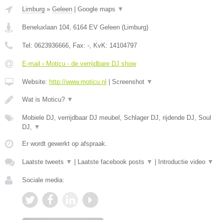
Limburg
»
Geleen
|
Google maps
▼
Beneluxlaan 104
,
6164 EV
Geleen
(
Limburg
)
Tel:
0623936666
, Fax:
-
, KvK:
14104797
E-mail › Moticu - de verrijdbare DJ show
Website:
http://www.moticu.nl
|
Screenshot
▼
Wat is Moticu?
▼
Mobiele DJ, verrijdbaar DJ meubel, Schlager DJ, rijdende DJ, Soul
DJ,
▼
Er wordt gewerkt op afspraak.
Laatste tweets
▼
|
Laatste facebook posts
▼
|
Introductie video
▼
Sociale media: