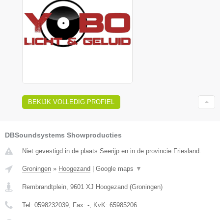
BEKIJK VOLLEDIG PROFIEL
DBSoundsystems Showproducties
Niet gevestigd in de plaats Seerijp en in de provincie Friesland.
Groningen
»
Hoogezand
|
Google maps
▼
Rembrandtplein
,
9601 XJ
Hoogezand
(
Groningen
)
Tel:
0598232039
, Fax:
-
, KvK:
65985206