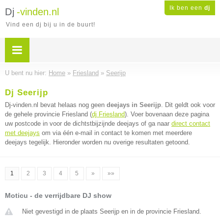
Ik ben een
dj
Dj
-vinden.nl
Vind een dj bij u in de buurt!
U bent nu hier:
Home
»
Friesland
»
Seerijp
Dj Seerijp
Dj-vinden.nl bevat helaas nog geen
deejays in Seerijp
. Dit geldt ook voor
de gehele provincie Friesland (
dj Friesland
). Voer bovenaan deze pagina
uw postcode in voor de dichtstbijzijnde deejays of ga naar
direct contact
met deejays
om via één e-mail in contact te komen met meerdere
deejays tegelijk. Hieronder worden nu overige resultaten getoond.
1
2
3
4
5
»
»»
Moticu - de verrijdbare DJ show
Niet gevestigd in de plaats Seerijp en in de provincie Friesland.