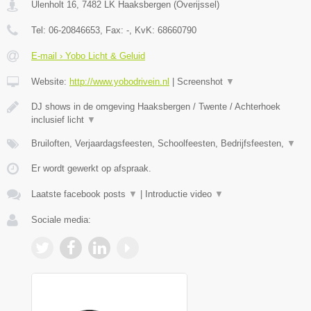
Ulenholt 16
,
7482 LK
Haaksbergen
(
Overijssel
)
Tel:
06-20846653
, Fax:
-
, KvK:
68660790
E-mail › Yobo Licht & Geluid
Website:
http://www.yobodrivein.nl
|
Screenshot
▼
DJ shows in de omgeving Haaksbergen / Twente / Achterhoek
inclusief licht
▼
Bruiloften, Verjaardagsfeesten, Schoolfeesten, Bedrijfsfeesten,
▼
Er wordt gewerkt op afspraak.
Laatste facebook posts
▼
|
Introductie video
▼
Sociale media: