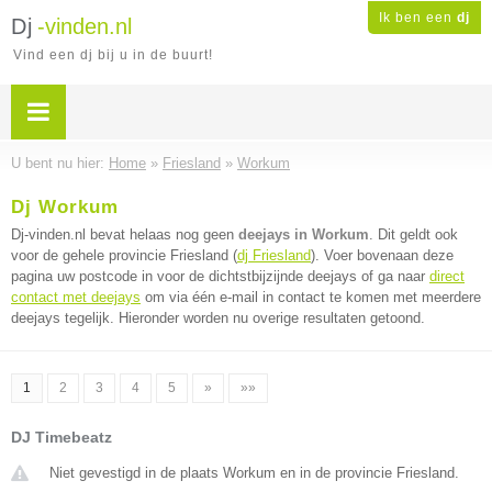
Ik ben een
dj
Dj
-vinden.nl
Vind een dj bij u in de buurt!
U bent nu hier:
Home
»
Friesland
»
Workum
Dj Workum
Dj-vinden.nl bevat helaas nog geen
deejays in Workum
. Dit geldt ook
voor de gehele provincie Friesland (
dj Friesland
). Voer bovenaan deze
pagina uw postcode in voor de dichtstbijzijnde deejays of ga naar
direct
contact met deejays
om via één e-mail in contact te komen met meerdere
deejays tegelijk. Hieronder worden nu overige resultaten getoond.
1
2
3
4
5
»
»»
DJ Timebeatz
Niet gevestigd in de plaats Workum en in de provincie Friesland.