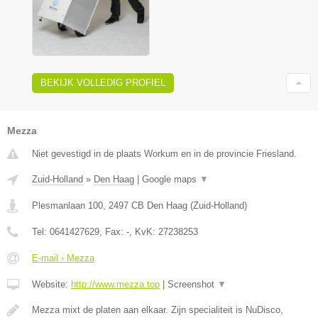
BEKIJK VOLLEDIG PROFIEL
Mezza
Niet gevestigd in de plaats Workum en in de provincie Friesland.
Zuid-Holland
»
Den Haag
|
Google maps
▼
Plesmanlaan 100
,
2497 CB
Den Haag
(
Zuid-Holland
)
Tel:
0641427629
, Fax:
-
, KvK:
27238253
E-mail › Mezza
Website:
http://www.mezza.top
|
Screenshot
▼
Mezza mixt de platen aan elkaar. Zijn specialiteit is NuDisco,