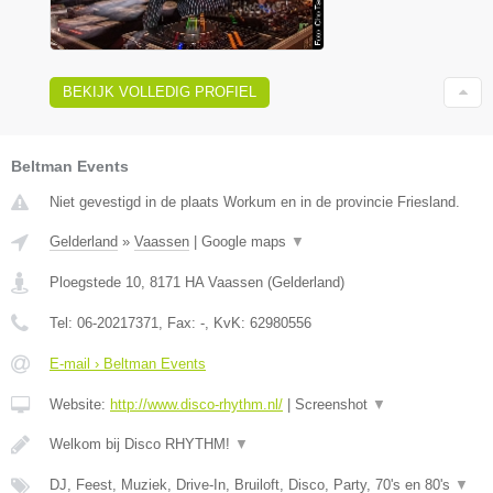
BEKIJK VOLLEDIG PROFIEL
Beltman Events
Niet gevestigd in de plaats Workum en in de provincie Friesland.
Gelderland
»
Vaassen
|
Google maps
▼
Ploegstede 10
,
8171 HA
Vaassen
(
Gelderland
)
Tel:
06-20217371
, Fax:
-
, KvK:
62980556
E-mail › Beltman Events
Website:
http://www.disco-rhythm.nl/
|
Screenshot
▼
Welkom bij Disco RHYTHM!
▼
DJ, Feest, Muziek, Drive-In, Bruiloft, Disco, Party, 70's en 80's
▼