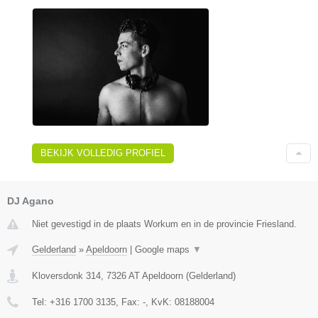
BEKIJK VOLLEDIG PROFIEL
DJ Agano
Niet gevestigd in de plaats Workum en in de provincie Friesland.
Gelderland
»
Apeldoorn
|
Google maps
▼
Kloversdonk 314
,
7326 AT
Apeldoorn
(
Gelderland
)
Tel:
+316 1700 3135
, Fax:
-
, KvK:
08188004