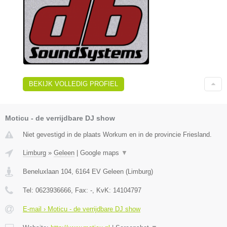
BEKIJK VOLLEDIG PROFIEL
Moticu - de verrijdbare DJ show
Niet gevestigd in de plaats Workum en in de provincie Friesland.
Limburg
»
Geleen
|
Google maps
▼
Beneluxlaan 104
,
6164 EV
Geleen
(
Limburg
)
Tel:
0623936666
, Fax:
-
, KvK:
14104797
E-mail › Moticu - de verrijdbare DJ show