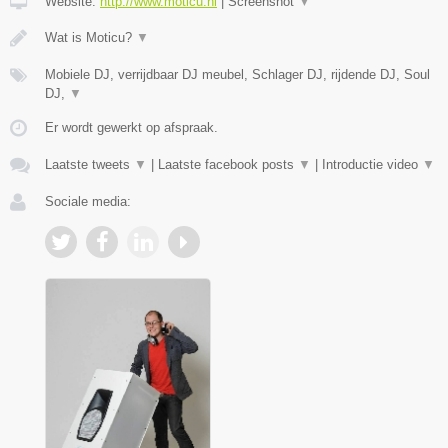
Website:
http://www.moticu.nl
|
Screenshot
▼
Wat is Moticu?
▼
Mobiele DJ, verrijdbaar DJ meubel, Schlager DJ, rijdende DJ, Soul
DJ,
▼
Er wordt gewerkt op afspraak.
Laatste tweets
▼
|
Laatste facebook posts
▼
|
Introductie video
▼
Sociale media: