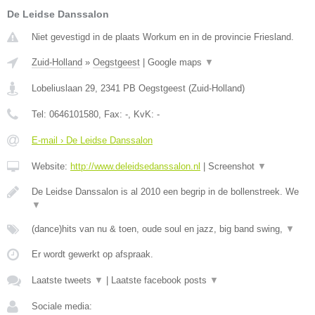
De Leidse Danssalon
Niet gevestigd in de plaats Workum en in de provincie Friesland.
Zuid-Holland
»
Oegstgeest
|
Google maps
▼
Lobeliuslaan 29
,
2341 PB
Oegstgeest
(
Zuid-Holland
)
Tel:
0646101580
, Fax:
-
, KvK:
-
E-mail › De Leidse Danssalon
Website:
http://www.deleidsedanssalon.nl
|
Screenshot
▼
De Leidse Danssalon is al 2010 een begrip in de bollenstreek. We
▼
(dance)hits van nu & toen, oude soul en jazz, big band swing,
▼
Er wordt gewerkt op afspraak.
Laatste tweets
▼
|
Laatste facebook posts
▼
Sociale media: