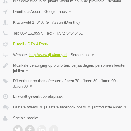
Niet gevestigd in de plaats Workum en in de provincie Friesland.
Drenthe
»
Assen
|
Google maps
▼
Klaverveld 1
,
9407 GT
Assen
(
Drenthe
)
Tel:
06-41519557
, Fax:
-
, KvK:
54546451
E-mail › DJ's 4 Party
Website:
http://www.djs4party.nl
|
Screenshot
▼
Muzikale verzorging op bruiloften, verjaardagen, personeelsfeesten,
jubilea
▼
DJ verhuur op themafeesten / Jaren 70 - Jaren 80 - Jaren 90 -
Jaren 00
▼
Er wordt gewerkt op afspraak.
Laatste tweets
▼
|
Laatste facebook posts
▼
|
Introductie video
▼
Sociale media: