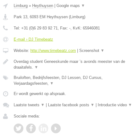
Limburg
»
Heythuysen
|
Google maps
▼
Park 13
,
6093 EM
Heythuysen
(
Limburg
)
Tel:
+31 (0)6 29 83 92 71
, Fax:
-
, KvK:
65946081
E-mail › DJ Timebeatz
Website:
http://www.timebeatz.com
|
Screenshot
▼
Overdag student Geneeskunde maar ’s avonds meester van de
draaitafels.
▼
Bruiloften, Bedrijfsfeesten, DJ Lessen, DJ Cursus,
Verjaardagsfeesten,
▼
Er wordt gewerkt op afspraak.
Laatste tweets
▼
|
Laatste facebook posts
▼
|
Introductie video
▼
Sociale media: