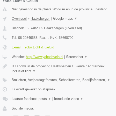
Yobo Licht & Geluid
Niet gevestigd in de plaats Workum en in de provincie Friesland.
Overijssel
»
Haaksbergen
|
Google maps
▼
Ulenholt 16
,
7482 LK
Haaksbergen
(
Overijssel
)
Tel:
06-20846653
, Fax:
-
, KvK:
68660790
E-mail › Yobo Licht & Geluid
Website:
http://www.yobodrivein.nl
|
Screenshot
▼
DJ shows in de omgeving Haaksbergen / Twente / Achterhoek
inclusief licht
▼
Bruiloften, Verjaardagsfeesten, Schoolfeesten, Bedrijfsfeesten,
▼
Er wordt gewerkt op afspraak.
Laatste facebook posts
▼
|
Introductie video
▼
Sociale media: