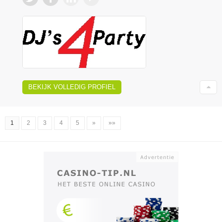
BEKIJK VOLLEDIG PROFIEL
1
2
3
4
5
»
»»