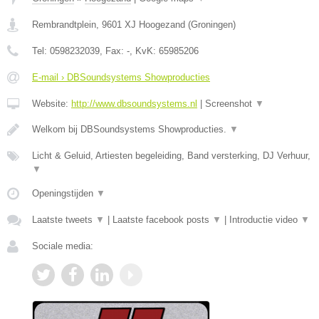
Rembrandtplein
,
9601 XJ
Hoogezand
(
Groningen
)
Tel:
0598232039
, Fax:
-
, KvK:
65985206
E-mail › DBSoundsystems Showproducties
Website:
http://www.dbsoundsystems.nl
|
Screenshot
▼
Welkom bij DBSoundsystems Showproducties.
▼
Licht & Geluid, Artiesten begeleiding, Band versterking, DJ Verhuur,
▼
Openingstijden
▼
Laatste tweets
▼
|
Laatste facebook posts
▼
|
Introductie video
▼
Sociale media: