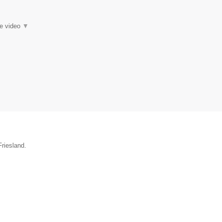
ie video
▼
Friesland.