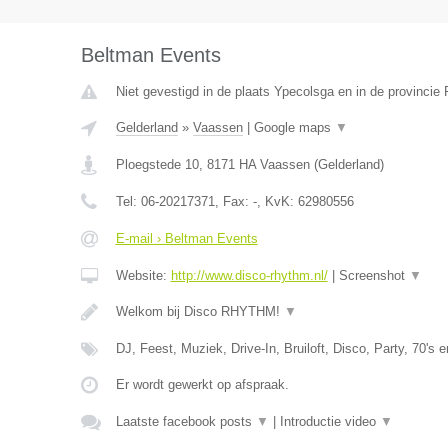
Beltman Events
Niet gevestigd in de plaats Ypecolsga en in de provincie 
Gelderland
»
Vaassen
|
Google maps
▼
Ploegstede 10
,
8171 HA
Vaassen
(
Gelderland
)
Tel:
06-20217371
, Fax:
-
, KvK:
62980556
E-mail › Beltman Events
Website:
http://www.disco-rhythm.nl/
|
Screenshot
▼
Welkom bij Disco RHYTHM!
▼
DJ, Feest, Muziek, Drive-In, Bruiloft, Disco, Party, 70's 
Er wordt gewerkt op afspraak.
Laatste facebook posts
▼
|
Introductie video
▼