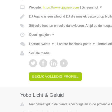
Website:
https://www.djagano.com
|
Screenshot
▼
DJ Agano is een allround DJ die muziek verzorgt op bruil
Stijlvolle feesten en volle dansvloeren, Altijd op de hoog
Openingstijden
▼
Laatste tweets
▼
|
Laatste facebook posts
▼
|
Introduct
Sociale media:
BEKIJK VOLLEDIG PROFIEL
Yobo Licht & Geluid
Niet gevestigd in de plaats Ypecolsga en in de provincie 