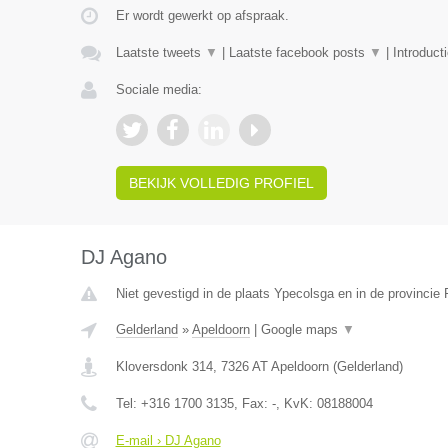
Er wordt gewerkt op afspraak.
Laatste tweets
▼
|
Laatste facebook posts
▼
|
Introduct
Sociale media:
BEKIJK VOLLEDIG PROFIEL
DJ Agano
Niet gevestigd in de plaats Ypecolsga en in de provincie 
Gelderland
»
Apeldoorn
|
Google maps
▼
Kloversdonk 314
,
7326 AT
Apeldoorn
(
Gelderland
)
Tel:
+316 1700 3135
, Fax:
-
, KvK:
08188004
E-mail › DJ Agano