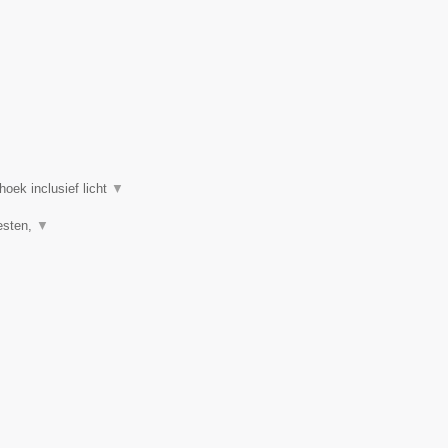
oek inclusief licht
▼
eesten,
▼