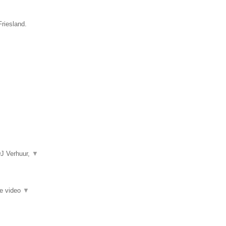
Friesland.
DJ Verhuur,
▼
ie video
▼