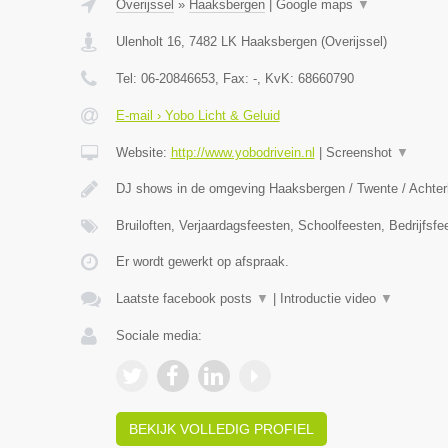
Overijssel
»
Haaksbergen
|
Google maps
▼
Ulenholt 16
,
7482 LK
Haaksbergen
(
Overijssel
)
Tel:
06-20846653
, Fax:
-
, KvK:
68660790
E-mail › Yobo Licht & Geluid
Website:
http://www.yobodrivein.nl
|
Screenshot
▼
DJ shows in de omgeving Haaksbergen / Twente / Achterh
Bruiloften, Verjaardagsfeesten, Schoolfeesten, Bedrijfsf
Er wordt gewerkt op afspraak.
Laatste facebook posts
▼
|
Introductie video
▼
Sociale media:
BEKIJK VOLLEDIG PROFIEL