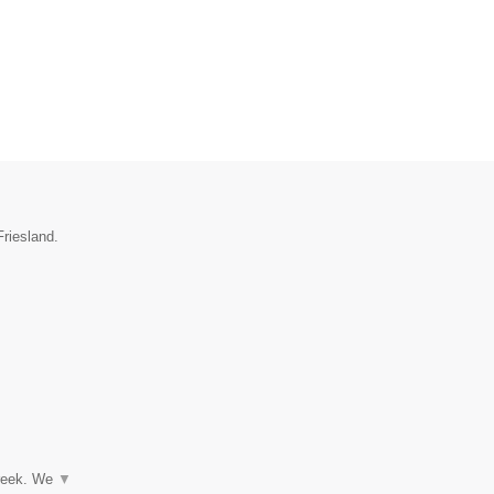
Friesland.
▼
treek. We
▼