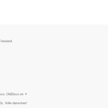
Friesland.
Disco, OldDisco en
▼
0s, Volle dansvloer!