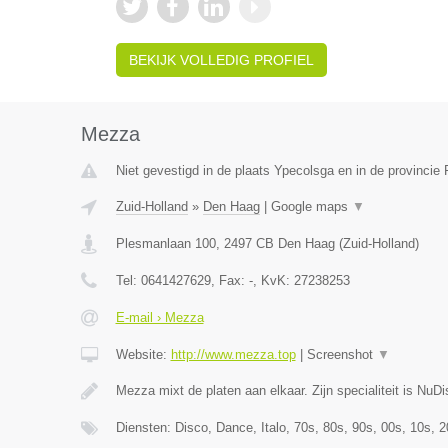
BEKIJK VOLLEDIG PROFIEL
Mezza
Niet gevestigd in de plaats Ypecolsga en in de provincie 
Zuid-Holland
»
Den Haag
|
Google maps
▼
Plesmanlaan 100
,
2497 CB
Den Haag
(
Zuid-Holland
)
Tel:
0641427629
, Fax:
-
, KvK:
27238253
E-mail › Mezza
Website:
http://www.mezza.top
|
Screenshot
▼
Mezza mixt de platen aan elkaar. Zijn specialiteit is Nu
Diensten: Disco, Dance, Italo, 70s, 80s, 90s, 00s, 10s, 2