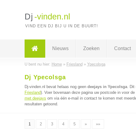
Dj
-vinden.nl
VIND EEN DJ BIJ U IN DE BUURT!
Nieuws
Zoeken
Contact
U bent nu hier:
Home
»
Friesland
»
Ypecolsga
Dj Ypecolsga
Dj-vinden.nl bevat helaas nog geen
deejays in Ypecolsga
. Dit
Friesland
). Voer bovenaan deze pagina uw postcode in voor de d
met deejays
om via één e-mail in contact te komen met meerder
resultaten getoond.
1
2
3
4
5
»
»»