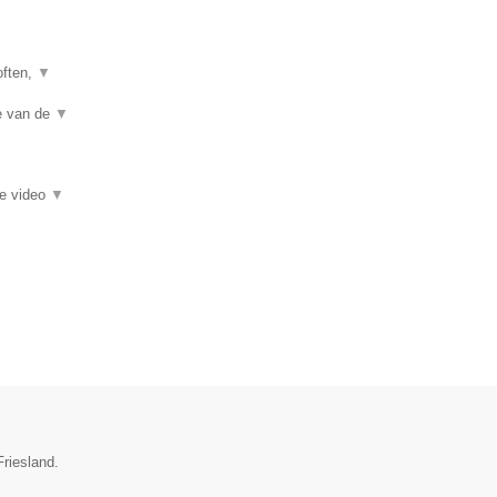
often,
▼
te van de
▼
ie video
▼
Friesland.