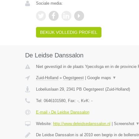
Sociale media:
BEKIJK VOLLEDIG PROFIEL
De Leidse Danssalon
Niet gevestigd in de plaats Ypecolsga en in de provincie 
Zuid-Holland
»
Oegstgeest
|
Google maps
▼
Lobeliuslaan 29
,
2341 PB
Oegstgeest
(
Zuid-Holland
)
Tel:
0646101580
, Fax:
-
, KvK:
-
E-mail › De Leidse Danssalon
Website:
http://www.deleidsedanssalon.nl
|
Screenshot
De Leidse Danssalon is al 2010 een begrip in de bollens