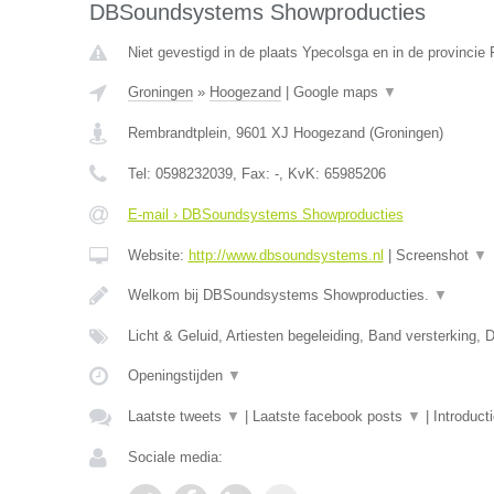
DBSoundsystems Showproducties
Niet gevestigd in de plaats Ypecolsga en in de provincie 
Groningen
»
Hoogezand
|
Google maps
▼
Rembrandtplein
,
9601 XJ
Hoogezand
(
Groningen
)
Tel:
0598232039
, Fax:
-
, KvK:
65985206
E-mail › DBSoundsystems Showproducties
Website:
http://www.dbsoundsystems.nl
|
Screenshot
▼
Welkom bij DBSoundsystems Showproducties.
▼
Licht & Geluid, Artiesten begeleiding, Band versterking, 
Openingstijden
▼
Laatste tweets
▼
|
Laatste facebook posts
▼
|
Introduct
Sociale media: