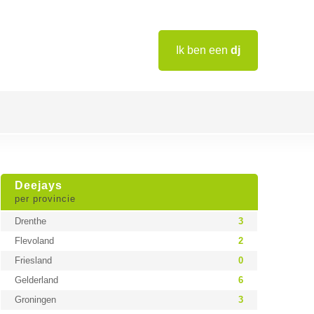
Ik ben een
dj
Deejays
per provincie
Drenthe
3
Flevoland
2
Friesland
0
Gelderland
6
Groningen
3