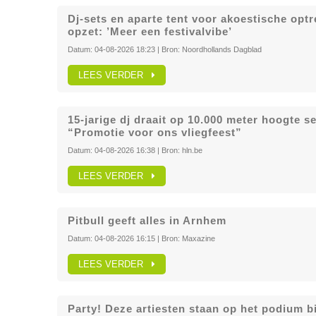
Dj-sets en aparte tent voor akoestische opt
opzet: ’Meer een festivalvibe’
Datum:
04-08-2026 18:23
| Bron:
Noordhollands Dagblad
LEES VERDER
15-jarige dj draait op 10.000 meter hoogte se
“Promotie voor ons vliegfeest”
Datum:
04-08-2026 16:38
| Bron:
hln.be
LEES VERDER
Pitbull geeft alles in Arnhem
Datum:
04-08-2026 16:15
| Bron:
Maxazine
LEES VERDER
Party! Deze artiesten staan op het podium b