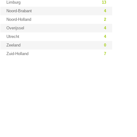
Limburg
13
Noord-Brabant
4
Noord-Holland
2
Overijssel
4
Utrecht
4
Zeeland
0
Zuid-Holland
7