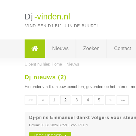
Dj
-vinden.nl
VIND EEN DJ BIJ U IN DE BUURT!
Nieuws
Zoeken
Contact
U bent nu hier:
Home
»
Nieuws
Dj nieuws (2)
Hieronder vindt u nieuwsberichten, gevonden op het internet me
««
«
1
2
3
4
5
»
»»
Dj-prins Emmanuel dankt volgers voor steu
Datum:
05-08-2026 08:59
| Bron:
RTL.nl