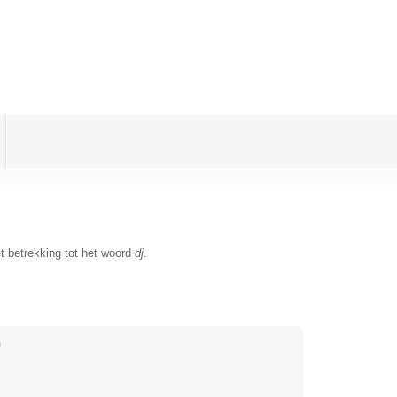
t betrekking tot het woord
dj
.
n