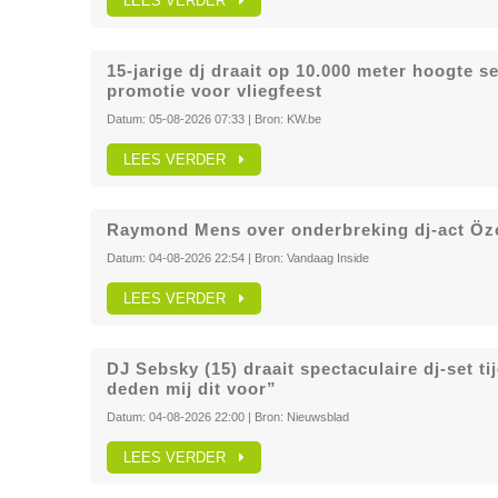
LEES VERDER
15-jarige dj draait op 10.000 meter hoogte se
promotie voor vliegfeest
Datum:
05-08-2026 07:33
| Bron:
KW.be
LEES VERDER
Raymond Mens over onderbreking dj-act Özc
Datum:
04-08-2026 22:54
| Bron:
Vandaag Inside
LEES VERDER
DJ Sebsky (15) draait spectaculaire dj-set t
deden mij dit voor”
Datum:
04-08-2026 22:00
| Bron:
Nieuwsblad
LEES VERDER