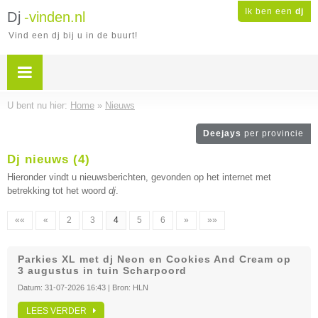
Ik ben een
dj
Dj
-vinden.nl
Vind een dj bij u in de buurt!
U bent nu hier:
Home
»
Nieuws
Deejays
per provincie
Dj nieuws (4)
Hieronder vindt u nieuwsberichten, gevonden op het internet met
betrekking tot het woord
dj
.
««
«
2
3
4
5
6
»
»»
Parkies XL met dj Neon en Cookies And Cream op
3 augustus in tuin Scharpoord
Datum:
31-07-2026 16:43
| Bron:
HLN
LEES VERDER