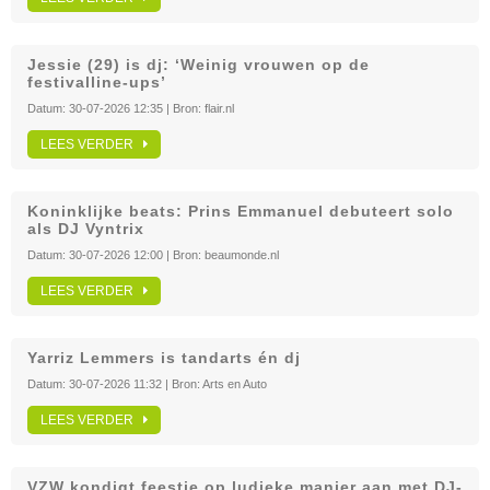
Jessie (29) is dj: ‘Weinig vrouwen op de
festivalline-ups’
Datum:
30-07-2026 12:35
| Bron:
flair.nl
LEES VERDER
Koninklijke beats: Prins Emmanuel debuteert solo
als DJ Vyntrix
Datum:
30-07-2026 12:00
| Bron:
beaumonde.nl
LEES VERDER
Yarriz Lemmers is tandarts én dj
Datum:
30-07-2026 11:32
| Bron:
Arts en Auto
LEES VERDER
VZW kondigt feestje op ludieke manier aan met DJ-