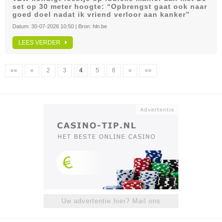
set op 30 meter hoogte: “Opbrengst gaat ook naar
goed doel nadat ik vriend verloor aan kanker”
Datum:
30-07-2026 10:50
| Bron:
hln.be
LEES VERDER
««
«
2
3
4
5
6
»
»»
Uw advertentie hier? Mail ons