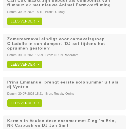
Carl Cox maakt zijn debuut als componist van
filmmuziek met nieuwe Animal Farm-verfilming
Datum:
30-07-2026 18:11
| Bron:
DJ Mag
LEES VERDER
Zomercarnaval eindigt voor carnavalsgroep
Citadelle in een domper: ‘DJ-set tijdens het
opruimen gestolen’
Datum:
30-07-2026 15:59
| Bron:
OPEN Rotterdam
LEES VERDER
Prins Emmanuel brengt eerste solonummer uit als
dj Vyntrix
Datum:
30-07-2026 15:21
| Bron:
Royalty Online
LEES VERDER
Kermis in Veulen deze nazomer met Zing ‘m Erin,
NK Carpush en DJ Jan Smit