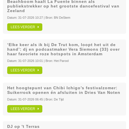
Beachboom haalt La Fuente binnen als
publiekstrekker op het grootste dancefestival van
Zeeland
Datum:
31-07-2026 10:27
| Bron:
BN DeStem
LEES VERDER
‘Elke keer als ik bij De Trut kom, loopt het uit de
hand’: dj en podcastmaker Vera Siemons (33) over
haar favoriete roze hotspots in Amsterdam
Datum:
31-07-2026 10:01
| Bron:
Het Parool
LEES VERDER
Het hoogtepunt van Chibi Ichigo’s festivalzomer:
Suikerrock openen én afsluiten in Dries Van Noten
Datum:
31-07-2026 06:45
| Bron:
De Tijd
LEES VERDER
DJ op 't Terras